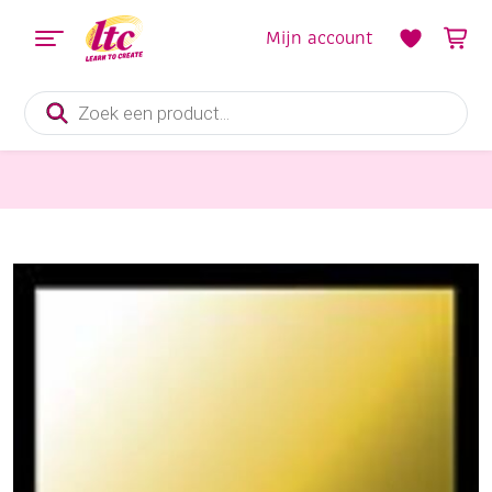
Mijn account
Producten
zoeken
Verf en Inkt
Kreul acrylic metallicverf, 50 ml, goud