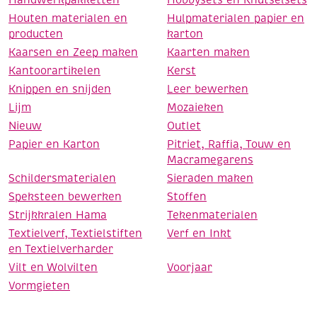
Handwerkpakketten
Hobbysets en Knutselsets
Houten materialen en
Hulpmaterialen papier en
producten
karton
Kaarsen en Zeep maken
Kaarten maken
Kantoorartikelen
Kerst
Knippen en snijden
Leer bewerken
Lijm
Mozaieken
Nieuw
Outlet
Papier en Karton
Pitriet, Raffia, Touw en
Macramegarens
Schildersmaterialen
Sieraden maken
Speksteen bewerken
Stoffen
Strijkkralen Hama
Tekenmaterialen
Textielverf, Textielstiften
Verf en Inkt
en Textielverharder
Vilt en Wolvilten
Voorjaar
Vormgieten