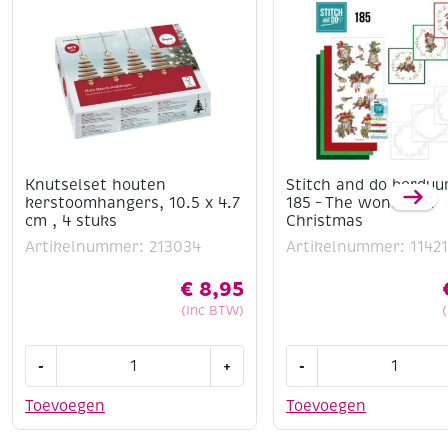
Knutselset houten
Stitch and do borduu
kerstoomhangers, 10.5 x 4.7
185 – The wonder of
cm , 4 stuks
Christmas
Artikelnummer: 213034
Artikelnummer: 1142
€
8,95
(Inc BTW)
Knutselset
Stitch
-
+
-
houten
and
kerstoomhangers,
do
Toevoegen
Toevoegen
10.5
borduursetje
x
185