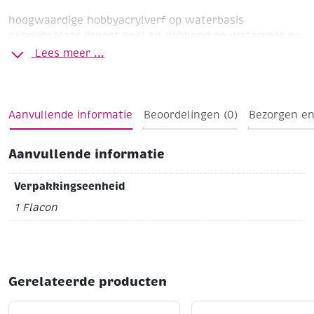
hoogwaardige hobbyacrylverf op waterbasis
gebruiksklaar
droogt snel en dekkend op
watervast na
droging
hecht op vrijwel iedere schone vetvrije
Lees meer ...
ondergrond
kleuren onderling mengbaar
Aanvullende informatie
Beoordelingen (0)
Bezorgen en
Aanvullende informatie
Verpakkingseenheid
1 Flacon
Gerelateerde producten