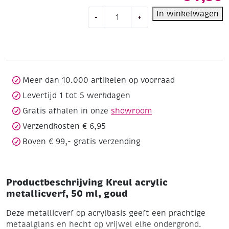
Kreul
In winkelwagen
-
+
acrylic
metallicverf,
50
ml,
goud
aantal
Meer dan 10.000 artikelen op voorraad
Levertijd 1 tot 5 werkdagen
Gratis afhalen in onze
showroom
Verzendkosten € 6,95
Boven € 99,- gratis verzending
Productbeschrijving Kreul acrylic
metallicverf, 50 ml, goud
Deze metallicverf op acrylbasis geeft een prachtige
metaalglans en hecht op vrijwel elke ondergrond.