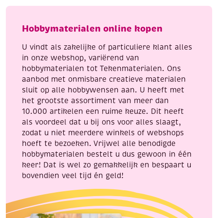
4.7
-
cm
The
Hobbymaterialen online kopen
,
wonder
4
of
U vindt als zakelijke of particuliere klant alles
stuks
Christmas
in onze webshop, variërend van
aantal
aantal
hobbymaterialen tot Tekenmaterialen. Ons
aanbod met onmisbare creatieve materialen
sluit op alle hobbywensen aan. U heeft met
het grootste assortiment van meer dan
10.000 artikelen een ruime keuze. Dit heeft
als voordeel dat u bij ons voor alles slaagt,
zodat u niet meerdere winkels of webshops
hoeft te bezoeken. Vrijwel alle benodigde
hobbymaterialen bestelt u dus gewoon in één
keer! Dat is wel zo gemakkelijk en bespaart u
bovendien veel tijd én geld!