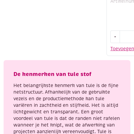
Artikelnu
Tafelloper
-
shiney
web,
Toevoege
28cm
x
5
meter,
De kenmerken van tule stof
zilver
Het belangrijkste kenmerk van tule is de fijne
aantal
netstructuur. Afhankelijk van de gebruikte
vezels en de productiemethode kan tule
variëren in zachtheid en stijfheid. Het is altijd
lichtgewicht en transparant. Een groot
voordeel van tule is dat de randen niet rafelen
wanneer je het knipt, wat de afwerking van
projecten aanzienlijk vereenvoudigt. Tule is