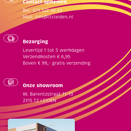
Contact opnemen
Bel: 071 522 36 63
Mail:
info@ltcleiden.nl
Bezorging
Levertijd 1 tot 5 werkdagen
Verzendkosten € 6,95
Boven € 99,- gratis verzending
Onze showroom
W. Barentzstraat 11-13
2315 TZ LEIDEN