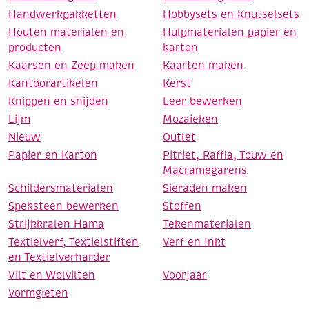
Handwerkpakketten
Hobbysets en Knutselsets
Houten materialen en
Hulpmaterialen papier en
producten
karton
Kaarsen en Zeep maken
Kaarten maken
Kantoorartikelen
Kerst
Knippen en snijden
Leer bewerken
Lijm
Mozaieken
Nieuw
Outlet
Papier en Karton
Pitriet, Raffia, Touw en
Macramegarens
Schildersmaterialen
Sieraden maken
Speksteen bewerken
Stoffen
Strijkkralen Hama
Tekenmaterialen
Textielverf, Textielstiften
Verf en Inkt
en Textielverharder
Vilt en Wolvilten
Voorjaar
Vormgieten