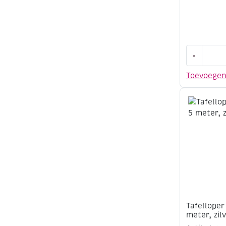
Tafelloper
-
shiney
web,
Toevoege
28cm
x
5
meter,
goud
aantal
Tafelloper
meter, zil