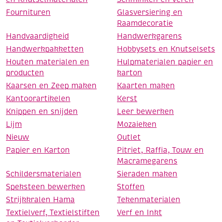
Fournituren
Glasversiering en
Raamdecoratie
Handvaardigheid
Handwerkgarens
Handwerkpakketten
Hobbysets en Knutselsets
Houten materialen en
Hulpmaterialen papier en
producten
karton
Kaarsen en Zeep maken
Kaarten maken
Kantoorartikelen
Kerst
Knippen en snijden
Leer bewerken
Lijm
Mozaieken
Nieuw
Outlet
Papier en Karton
Pitriet, Raffia, Touw en
Macramegarens
Schildersmaterialen
Sieraden maken
Speksteen bewerken
Stoffen
Strijkkralen Hama
Tekenmaterialen
Textielverf, Textielstiften
Verf en Inkt