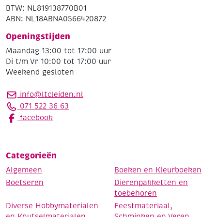
BTW: NL819138770B01
ABN: NL18ABNA0566420872
Openingstijden
Maandag 13:00 tot 17:00 uur
Di t/m Vr 10:00 tot 17:00 uur
Weekend gesloten
info@ltcleiden.nl
071 522 36 63
facebook
Categorieën
Algemeen
Boeken en Kleurboeken
Boetseren
Dierenpakketten en
toebehoren
Diverse Hobbymaterialen
Feestmateriaal,
en Knutselmaterialen
Schminken en Veren