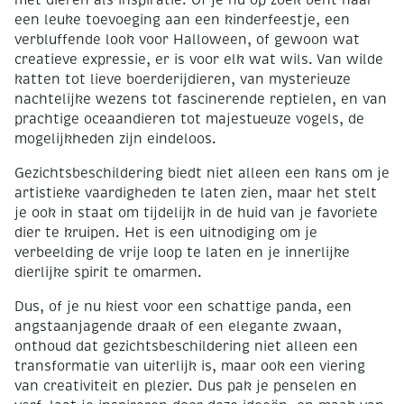
met dieren als inspiratie. Of je nu op zoek bent naar
een leuke toevoeging aan een kinderfeestje, een
verbluffende look voor Halloween, of gewoon wat
creatieve expressie, er is voor elk wat wils. Van wilde
katten tot lieve boerderijdieren, van mysterieuze
nachtelijke wezens tot fascinerende reptielen, en van
prachtige oceaandieren tot majestueuze vogels, de
mogelijkheden zijn eindeloos.
Gezichtsbeschildering biedt niet alleen een kans om je
artistieke vaardigheden te laten zien, maar het stelt
je ook in staat om tijdelijk in de huid van je favoriete
dier te kruipen. Het is een uitnodiging om je
verbeelding de vrije loop te laten en je innerlijke
dierlijke spirit te omarmen.
Dus, of je nu kiest voor een schattige panda, een
angstaanjagende draak of een elegante zwaan,
onthoud dat gezichtsbeschildering niet alleen een
transformatie van uiterlijk is, maar ook een viering
van creativiteit en plezier. Dus pak je penselen en