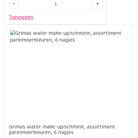
Papieren
-
+
servetten
wit,
Toevoegen
33
cm,
20
stuks
aantal
Grimas water make-up/schmink, assortiment
parelmoerkleuren, 6 napjes