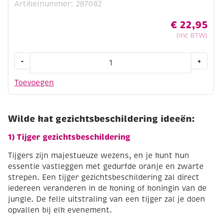
Artikelnummer: 287082
€
22,95
(Inc BTW)
Grimas
-
+
water
make-
Toevoegen
up/schmink,
assortiment
parelmoerkleuren,
Wilde kat gezichtsbeschildering ideeën:
6
napjes
1) Tijger gezichtsbeschildering
aantal
Tijgers zijn majestueuze wezens, en je kunt hun
essentie vastleggen met gedurfde oranje en zwarte
strepen. Een tijger gezichtsbeschildering zal direct
iedereen veranderen in de koning of koningin van de
jungle. De felle uitstraling van een tijger zal je doen
opvallen bij elk evenement.