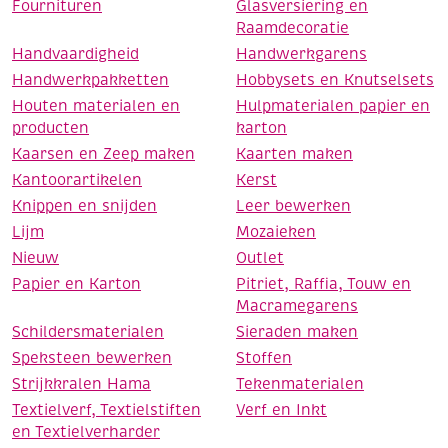
Fournituren
Glasversiering en
Raamdecoratie
Handvaardigheid
Handwerkgarens
Handwerkpakketten
Hobbysets en Knutselsets
Houten materialen en
Hulpmaterialen papier en
producten
karton
Kaarsen en Zeep maken
Kaarten maken
Kantoorartikelen
Kerst
Knippen en snijden
Leer bewerken
Lijm
Mozaieken
Nieuw
Outlet
Papier en Karton
Pitriet, Raffia, Touw en
Macramegarens
Schildersmaterialen
Sieraden maken
Speksteen bewerken
Stoffen
Strijkkralen Hama
Tekenmaterialen
Textielverf, Textielstiften
Verf en Inkt
en Textielverharder