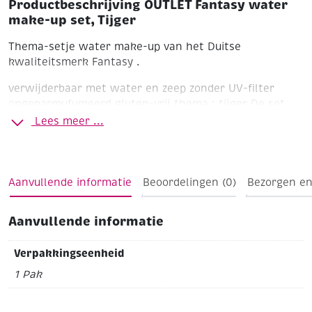
Productbeschrijving OUTLET Fantasy water
make-up set, Tijger
Thema-setje water make-up van het Duitse
kwaliteitsmerk Fantasy .
verwijderbaar met water en zeep
zonder UV-filter
ongeparmufumeerd
gluten-vrij
thema : tijger
De set
bevat 4 x 6,5g schmink en een gratis (basic) mini
Lees meer ...
penseel + schminksponsje.
Inclusief stap voor stap
suggestie.
Aanvullende informatie
Beoordelingen (0)
Bezorgen en
Aanvullende informatie
Verpakkingseenheid
1 Pak