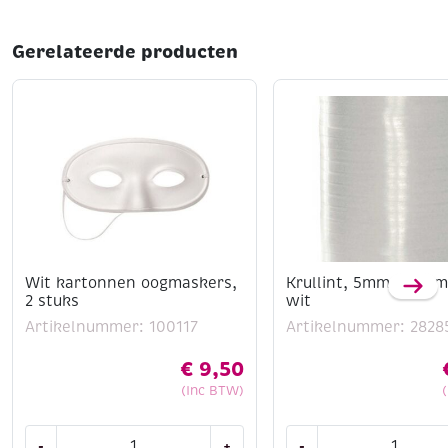
Gerelateerde producten
Wit kartonnen oogmaskers,
Krullint, 5mm, 500 m
2 stuks
wit
Artikelnummer: 100117
Artikelnummer: 2828
€
9,50
(Inc BTW)
Wit
Krullint,
-
+
-