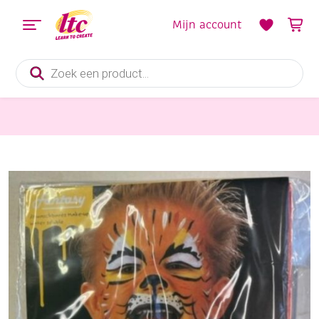
Mijn account
Producten
zoeken
Feestmateriaal, Schminken en Veren
OUTLET Fantasy water make-up set, Tijger