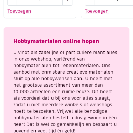
kartonnen
5mm,
oogmaskers,
500
Toevoegen
Toevoegen
2
meter,
stuks
wit
aantal
aantal
Hobbymaterialen online kopen
U vindt als zakelijke of particuliere klant alles
in onze webshop, variërend van
hobbymaterialen tot Tekenmaterialen. Ons
aanbod met onmisbare creatieve materialen
sluit op alle hobbywensen aan. U heeft met
het grootste assortiment van meer dan
10.000 artikelen een ruime keuze. Dit heeft
als voordeel dat u bij ons voor alles slaagt,
zodat u niet meerdere winkels of webshops
hoeft te bezoeken. Vrijwel alle benodigde
hobbymaterialen bestelt u dus gewoon in één
keer! Dat is wel zo gemakkelijk en bespaart u
bovendien veel tijd én geld!