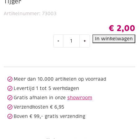
Tijger
Artikelnummer:
73003
€
2,00
OUTLET
In winkelwagen
-
+
Fantasy
water
make-
up
set,
Tijger
Meer dan 10.000 artikelen op voorraad
aantal
Levertijd 1 tot 5 werkdagen
Gratis afhalen in onze
showroom
Verzendkosten € 6,95
Boven € 99,- gratis verzending