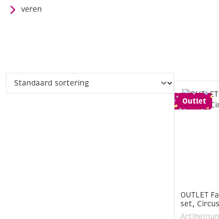
veren
Outlet
OUTLET Fa
set, Circu
Artikelnu