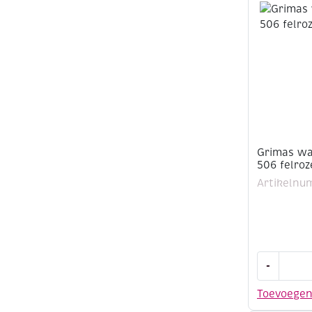
ml,
502
roze
aantal
Grimas wa
506 felroz
Artikelnu
Grimas
-
water
make-
Toevoege
up,