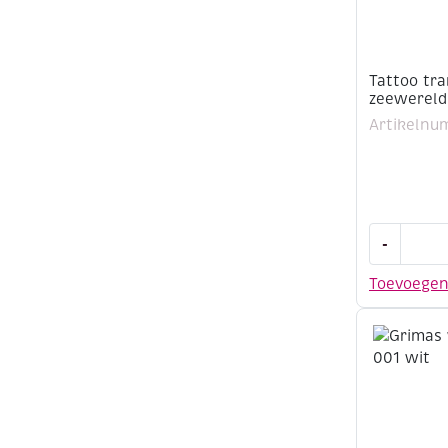
Tattoo tra
zeewereld
Artikelnu
Tattoo
-
transfers/
zeewereld
Toevoege
aantal