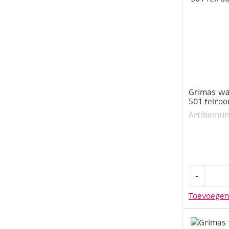
503
oranje
aantal
Grimas wa
501 felroo
Artikelnu
Grimas
-
water
make-
Toevoege
up,
15
ml,