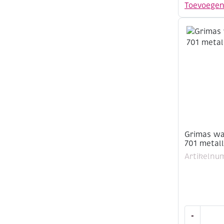
make-
Toevoege
up,
15
ml,
701
metallic
zilver
aantal
Grimas wa
701 metall
Artikelnu
Grimas
-
water