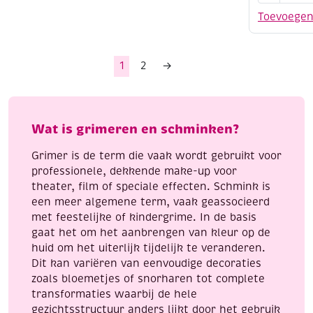
make-
Toevoege
up,
15
ml,
1
2
→
701
metallic
goud
aantal
Wat is grimeren en schminken?
Grimer is de term die vaak wordt gebruikt voor
professionele, dekkende make-up voor
theater, film of speciale effecten. Schmink is
een meer algemene term, vaak geassocieerd
met feestelijke of kindergrime. In de basis
gaat het om het aanbrengen van kleur op de
huid om het uiterlijk tijdelijk te veranderen.
Dit kan variëren van eenvoudige decoraties
zoals bloemetjes of snorharen tot complete
transformaties waarbij de hele
gezichtsstructuur anders lijkt door het gebruik