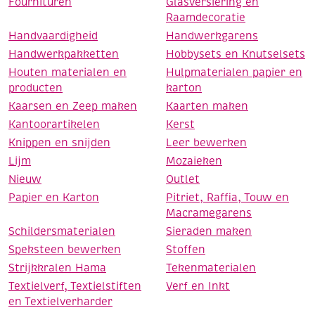
Fournituren
Glasversiering en
Raamdecoratie
Handvaardigheid
Handwerkgarens
Handwerkpakketten
Hobbysets en Knutselsets
Houten materialen en
Hulpmaterialen papier en
producten
karton
Kaarsen en Zeep maken
Kaarten maken
Kantoorartikelen
Kerst
Knippen en snijden
Leer bewerken
Lijm
Mozaieken
Nieuw
Outlet
Papier en Karton
Pitriet, Raffia, Touw en
Macramegarens
Schildersmaterialen
Sieraden maken
Speksteen bewerken
Stoffen
Strijkkralen Hama
Tekenmaterialen
Textielverf, Textielstiften
Verf en Inkt
en Textielverharder