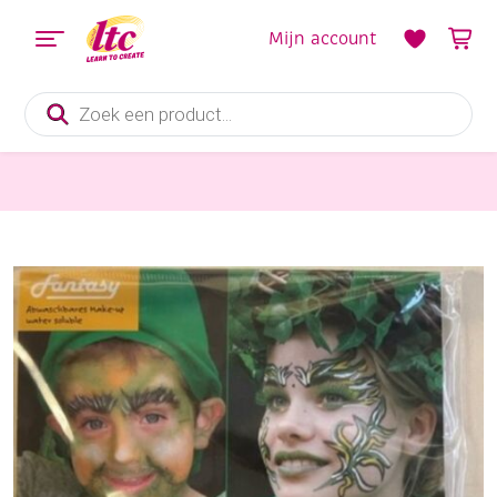
Mijn account
Producten
zoeken
Feestmateriaal, Schminken en Veren
OUTLET Fantasy water make-up set, Elf / dwerg