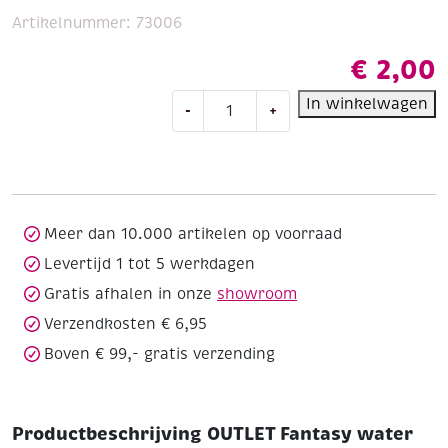
Artikelnummer:
73006
€
2,00
OUTLET
In winkelwagen
-
+
Fantasy
water
make-
up
set,
Elf
Meer dan 10.000 artikelen op voorraad
/
Levertijd 1 tot 5 werkdagen
dwerg
Gratis afhalen in onze
showroom
aantal
Verzendkosten € 6,95
Boven € 99,- gratis verzending
Productbeschrijving OUTLET Fantasy water