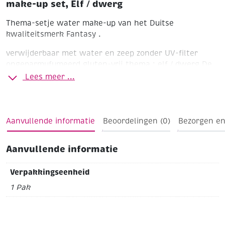
make-up set, Elf / dwerg
Thema-setje water make-up van het Duitse
kwaliteitsmerk Fantasy .
verwijderbaar met water en zeep
zonder UV-filter
ongeparmufumeerd
gluten-vrij
thema : elf / dwerg
De
set bevat 4 x 6,5g schmink en een gratis (basic) mini
Lees meer ...
penseel + schminksponsje.
Inclusief stap voor stap
suggestie.
Aanvullende informatie
Beoordelingen (0)
Bezorgen en
Aanvullende informatie
Verpakkingseenheid
1 Pak