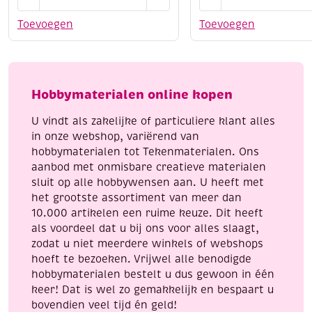
wit
vlaggetjesslinger
kartonnen
2
Toevoegen
Toevoegen
dierenmaskers
stuks
assortiment
aantal
6
stuks
Hobbymaterialen online kopen
aantal
U vindt als zakelijke of particuliere klant alles
in onze webshop, variërend van
hobbymaterialen tot Tekenmaterialen. Ons
aanbod met onmisbare creatieve materialen
sluit op alle hobbywensen aan. U heeft met
het grootste assortiment van meer dan
10.000 artikelen een ruime keuze. Dit heeft
als voordeel dat u bij ons voor alles slaagt,
zodat u niet meerdere winkels of webshops
hoeft te bezoeken. Vrijwel alle benodigde
hobbymaterialen bestelt u dus gewoon in één
keer! Dat is wel zo gemakkelijk en bespaart u
bovendien veel tijd én geld!