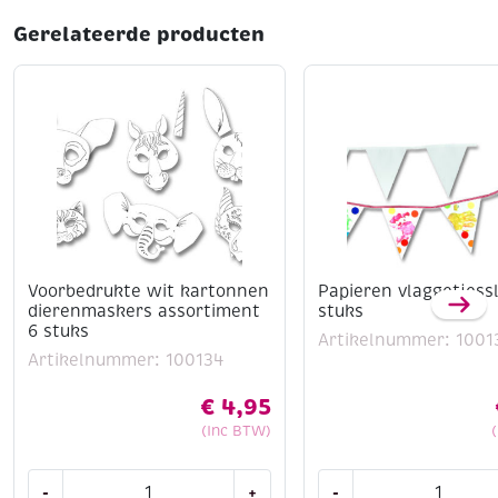
Gerelateerde producten
Voorbedrukte wit kartonnen
Papieren vlaggetjessl
dierenmaskers assortiment
stuks
6 stuks
Artikelnummer: 1001
Artikelnummer: 100134
€
4,95
(Inc BTW)
Voorbedrukte
Papieren
-
+
-