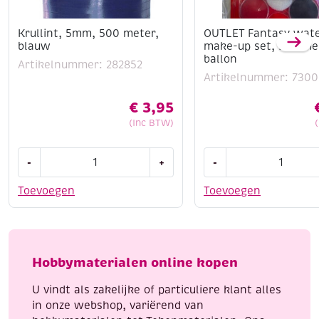
Krullint, 5mm, 500 meter,
OUTLET Fantasy wat
blauw
make-up set, Bloeme
ballon
Artikelnummer: 282852
Artikelnummer: 7300
€
3,95
(Inc BTW)
Krullint,
OUTLET
-
+
-
5mm,
Fantasy
500
water
Toevoegen
Toevoegen
meter,
make-
blauw
up
aantal
set,
Bloemen
Hobbymaterialen online kopen
/
ballon
U vindt als zakelijke of particuliere klant alles
aantal
in onze webshop, variërend van