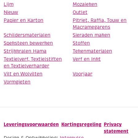
Lijm
Mozaieken
Nieuw
Outlet
Papier en Karton
Pitriet, Raffia, Touw en
Macramegarens
Schildersmaterialen
Sieraden maken
Speksteen bewerken
Stoffen
Strijkkralen Hama
Tekenmaterialen
Textielverf, Textielstiften
Verf en Inkt
en Textielverharder
Vilt en Wolvilten
Voorjaar
Vormgieten
Leveringsvoorwaarden
Kortingsregeling
Privacy
statement