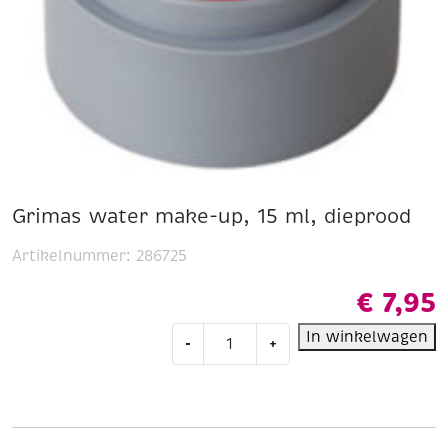
Grimas water make-up, 15 ml, dieprood
Artikelnummer:
286725
€
7,95
Grimas
In winkelwagen
-
+
water
make-
up,
15
ml,