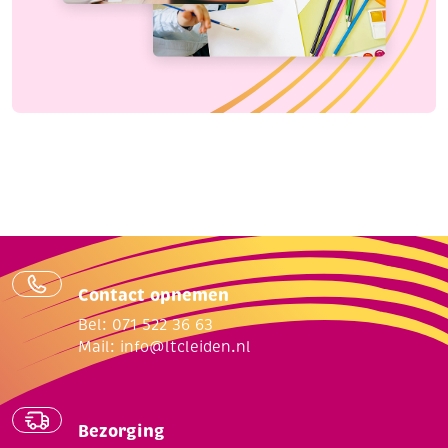
Contact opnemen
Bel: 071 522 36 63
Mail:
info@ltcleiden.nl
Bezorging