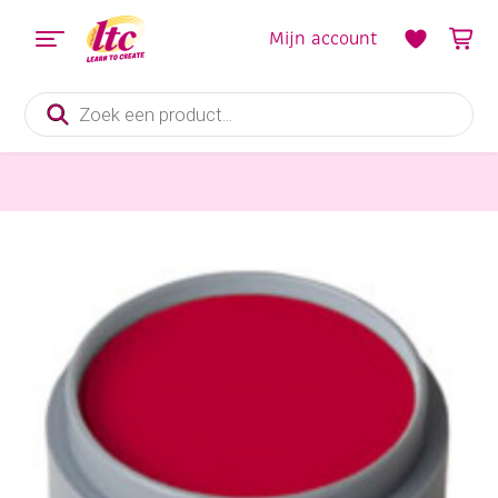
Mijn account
Producten
zoeken
Feestmateriaal, Schminken en Veren
Grimas water make-up, 15 ml, dieprood