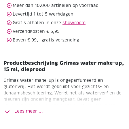
dieprood
Meer dan 10.000 artikelen op voorraad
aantal
Levertijd 1 tot 5 werkdagen
Gratis afhalen in onze
showroom
Verzendkosten € 6,95
Boven € 99,- gratis verzending
Productbeschrijving Grimas water make-up,
15 ml, dieprood
Grimas water make-up is ongeparfumeerd en
glutenvrij. Het wordt gebruikt voor gezichts- en
lichaamsbeschildering. Werkt net als waterverf en de
kleuren zijn onderling mengbaar. Bevat geen
chemische conserveringsmiddelen. Dermatologisch
Lees meer ...
getest.
Doosje 15 ml
505 dieprood