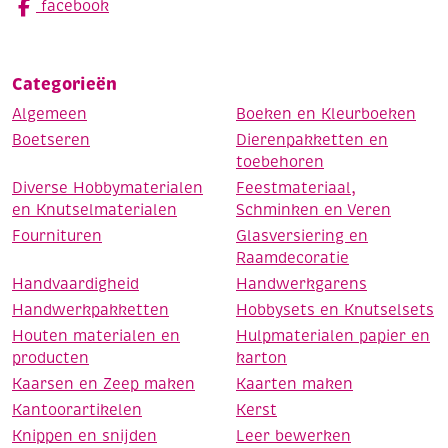
facebook
Categorieën
Algemeen
Boeken en Kleurboeken
Boetseren
Dierenpakketten en
toebehoren
Diverse Hobbymaterialen
Feestmateriaal,
en Knutselmaterialen
Schminken en Veren
Fournituren
Glasversiering en
Raamdecoratie
Handvaardigheid
Handwerkgarens
Handwerkpakketten
Hobbysets en Knutselsets
Houten materialen en
Hulpmaterialen papier en
producten
karton
Kaarsen en Zeep maken
Kaarten maken
Kantoorartikelen
Kerst
Knippen en snijden
Leer bewerken