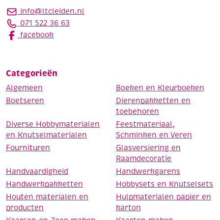
info@ltcleiden.nl
071 522 36 63
facebook
Categorieën
Algemeen
Boeken en Kleurboeken
Boetseren
Dierenpakketten en
toebehoren
Diverse Hobbymaterialen
Feestmateriaal,
en Knutselmaterialen
Schminken en Veren
Fournituren
Glasversiering en
Raamdecoratie
Handvaardigheid
Handwerkgarens
Handwerkpakketten
Hobbysets en Knutselsets
Houten materialen en
Hulpmaterialen papier en
producten
karton