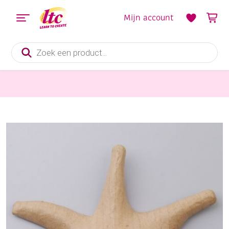
Mijn account
Producten
zoeken
Diverse Hobbymaterialen en Knutselmaterialen
Eco shape oogmasker harlekijn, 195x245mm