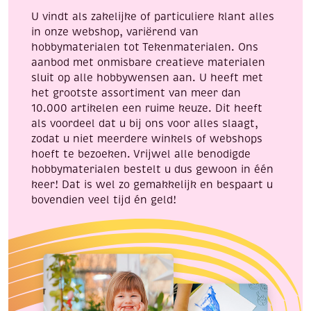
poes
U vindt als zakelijke of particuliere klant alles
met
in onze webshop, variërend van
kittens
hobbymaterialen tot Tekenmaterialen. Ons
aantal
aanbod met onmisbare creatieve materialen
sluit op alle hobbywensen aan. U heeft met
het grootste assortiment van meer dan
10.000 artikelen een ruime keuze. Dit heeft
als voordeel dat u bij ons voor alles slaagt,
zodat u niet meerdere winkels of webshops
hoeft te bezoeken. Vrijwel alle benodigde
hobbymaterialen bestelt u dus gewoon in één
keer! Dat is wel zo gemakkelijk en bespaart u
bovendien veel tijd én geld!