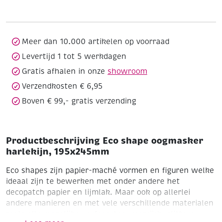
harlekijn,
195x245mm
aantal
Meer dan 10.000 artikelen op voorraad
Levertijd 1 tot 5 werkdagen
Gratis afhalen in onze
showroom
Verzendkosten € 6,95
Boven € 99,- gratis verzending
Productbeschrijving Eco shape oogmasker
harlekijn, 195x245mm
Eco shapes zijn papier-maché vormen en figuren welke
ideaal zijn te bewerken met onder andere het
decopatch papier en lijmlak.
Maar ook op allerlei
andere manieren en met vele verschillende materialen
zoals alle mogelijke verfsoorten, mozaïek, glitters,