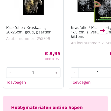
Krasfolie / Kraskaart,
Krasfolie / Kraskaart,
20x25cm, goud, paarden
17.5 cm, zilver, poes 
kittens
Artikelnummer: 245709
Artikelnummer: 2458
€
8,95
(Inc BTW)
Krasfolie
Krasfolie
-
+
-
/
/
Kraskaart,
Kraskaart,
Toevoegen
Toevoegen
20x25cm,
12.5
goud,
x
paarden
17.5
aantal
cm,
Hobbymaterialen online kopen
zilver,