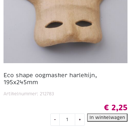
Eco shape oogmasker harlekijn,
195x245mm
Artikelnummer:
212783
€
2,25
Eco
In winkelwagen
-
+
shape
oogmasker