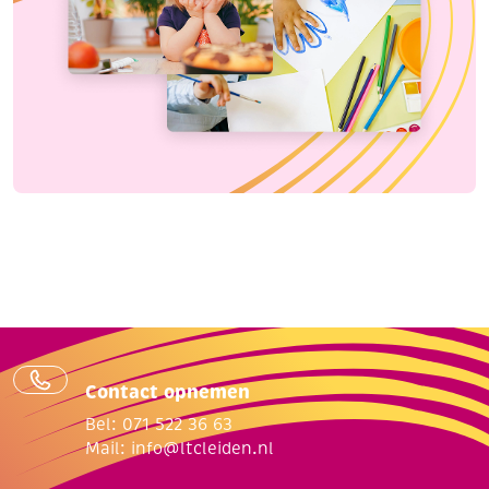
Contact opnemen
Bel: 071 522 36 63
Mail:
info@ltcleiden.nl