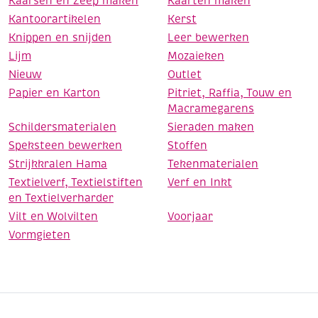
Kaarsen en Zeep maken
Kaarten maken
Kantoorartikelen
Kerst
Knippen en snijden
Leer bewerken
Lijm
Mozaieken
Nieuw
Outlet
Papier en Karton
Pitriet, Raffia, Touw en
Macramegarens
Schildersmaterialen
Sieraden maken
Speksteen bewerken
Stoffen
Strijkkralen Hama
Tekenmaterialen
Textielverf, Textielstiften
Verf en Inkt
en Textielverharder
Vilt en Wolvilten
Voorjaar
Vormgieten