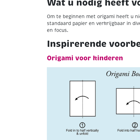
Wat u nodig heeft v
500
vel
aantal
Om te beginnen met origami heeft u nie
standaard papier en verkrijgbaar in di
en focus.
Inspirerende voorb
Origami voor kinderen