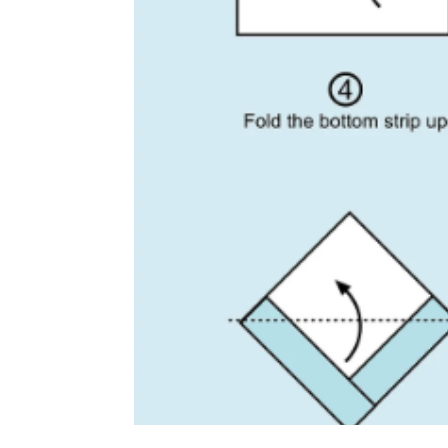
Verken de wereld van origami: Een cre