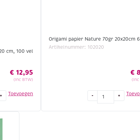
Origami papier Nature 70gr 20x20cm 6
Artikelnummer: 102020
20 cm, 100 vel
€
12,95
€
8
(Inc BTW)
(In
Origami
Toevoegen
Toev
+
-
+
papier
Nature
70gr
20x20cm
60
vel