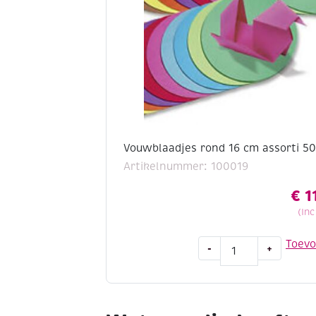
cm,
100
vel
aantal
Vouwblaadjes rond 16 cm assorti 50
Artikelnummer: 100019
€
1
(In
Vouwblaadjes
Toev
-
+
rond
16
cm
assorti