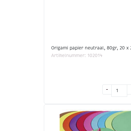
Origami papier neutraal, 80gr, 20 x 
Artikelnummer: 102014
Origami
-
papier
neutraal,
80gr,
20
x
20