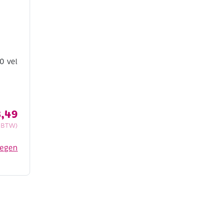
0 vel
,49
c BTW)
oegen