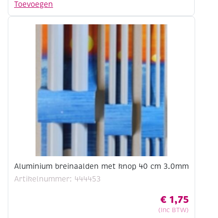
met
Toevoegen
knop
40
cm
4.5mm
aantal
Aluminium breinaalden met knop 40 cm 3.0mm
Artikelnummer: 444453
€
1,75
(Inc BTW)