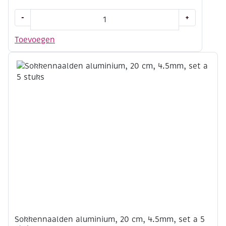
Aluminium
-
+
breinaalden
met
Toevoegen
knop
40
cm
3.0mm
aantal
Sokkennaalden aluminium, 20 cm, 4.5mm, set a 5