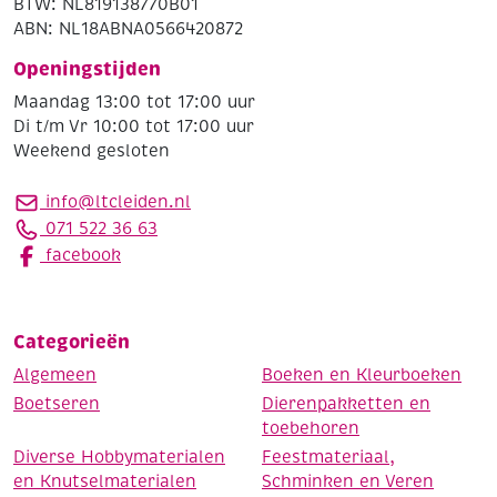
BTW: NL819138770B01
ABN: NL18ABNA0566420872
Openingstijden
Maandag 13:00 tot 17:00 uur
Di t/m Vr 10:00 tot 17:00 uur
Weekend gesloten
info@ltcleiden.nl
071 522 36 63
facebook
Categorieën
Algemeen
Boeken en Kleurboeken
Boetseren
Dierenpakketten en
toebehoren
Diverse Hobbymaterialen
Feestmateriaal,
en Knutselmaterialen
Schminken en Veren