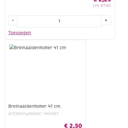
(Inc BTW)
Aluminium
-
+
breinaalden
met
Toevoegen
knop
40
cm
4.0mm
aantal
Breinaaldenkoker 41 cm
Artikelnummer: 444451
€
2,50