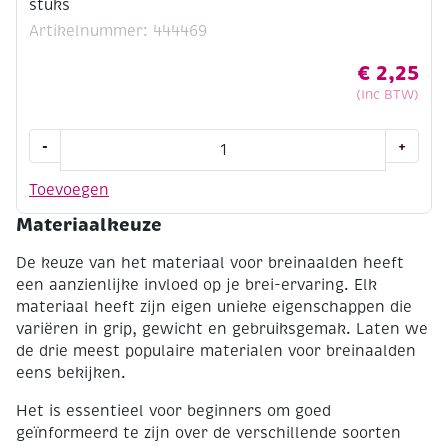
stuks
Artikelnummer: 444469
€
2,25
(Inc BTW)
Sokkennaalden
-
+
aluminium,
20
Toevoegen
cm,
Materiaalkeuze
4.5mm,
set
De keuze van het materiaal voor breinaalden heeft
a
een aanzienlijke invloed op je brei-ervaring. Elk
5
materiaal heeft zijn eigen unieke eigenschappen die
stuks
variëren in grip, gewicht en gebruiksgemak. Laten we
aantal
de drie meest populaire materialen voor breinaalden
eens bekijken.
Het is essentieel voor beginners om goed
geïnformeerd te zijn over de verschillende soorten