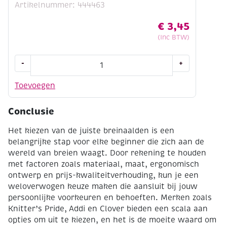
Artikelnummer: 444463
€
3,45
(Inc BTW)
Kunststof
-
+
breinaalden
met
Toevoegen
knop
40
Conclusie
cm
12mm
Het kiezen van de juiste breinaalden is een
aantal
belangrijke stap voor elke beginner die zich aan de
wereld van breien waagt. Door rekening te houden
met factoren zoals materiaal, maat, ergonomisch
ontwerp en prijs-kwaliteitverhouding, kun je een
weloverwogen keuze maken die aansluit bij jouw
persoonlijke voorkeuren en behoeften. Merken zoals
Knitter’s Pride, Addi en Clover bieden een scala aan
opties om uit te kiezen, en het is de moeite waard om