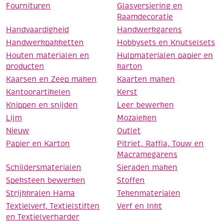
Fournituren
Glasversiering en
Raamdecoratie
Handvaardigheid
Handwerkgarens
Handwerkpakketten
Hobbysets en Knutselsets
Houten materialen en
Hulpmaterialen papier en
producten
karton
Kaarsen en Zeep maken
Kaarten maken
Kantoorartikelen
Kerst
Knippen en snijden
Leer bewerken
Lijm
Mozaieken
Nieuw
Outlet
Papier en Karton
Pitriet, Raffia, Touw en
Macramegarens
Schildersmaterialen
Sieraden maken
Speksteen bewerken
Stoffen
Strijkkralen Hama
Tekenmaterialen
Textielverf, Textielstiften
Verf en Inkt
en Textielverharder