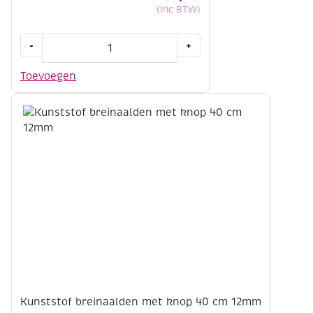
(Inc BTW)
Breinaaldenkoker
-
+
41
cm
Toevoegen
aantal
Kunststof breinaalden met knop 40 cm 12mm