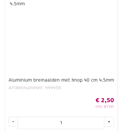
Aluminium breinaalden met knop 40 cm 4.5mm
Artikelnummer: 444456
€
2,50
(Inc BTW)
Aluminium
-
+
breinaalden