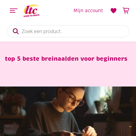
Mijn account
Producten
zoeken
top 5 beste breinaalden voor beginners