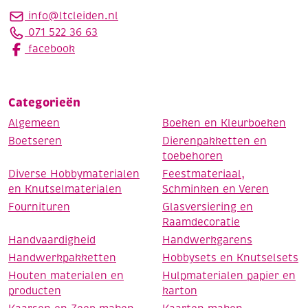
info@ltcleiden.nl
071 522 36 63
facebook
Categorieën
Algemeen
Boeken en Kleurboeken
Boetseren
Dierenpakketten en
toebehoren
Diverse Hobbymaterialen
Feestmateriaal,
en Knutselmaterialen
Schminken en Veren
Fournituren
Glasversiering en
Raamdecoratie
Handvaardigheid
Handwerkgarens
Handwerkpakketten
Hobbysets en Knutselsets
Houten materialen en
Hulpmaterialen papier en
producten
karton