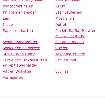
Kaarsen en Zeep maken
Kaarten maken
Kantoorartikelen
Kerst
Knippen en snijden
Leer bewerken
Lijm
Mozaieken
Nieuw
Outlet
Papier en Karton
Pitriet, Raffia, Touw en
Macramegarens
Schildersmaterialen
Sieraden maken
Speksteen bewerken
Stoffen
Strijkkralen Hama
Tekenmaterialen
Textielverf, Textielstiften
Verf en Inkt
en Textielverharder
Vilt en Wolvilten
Voorjaar
Vormgieten