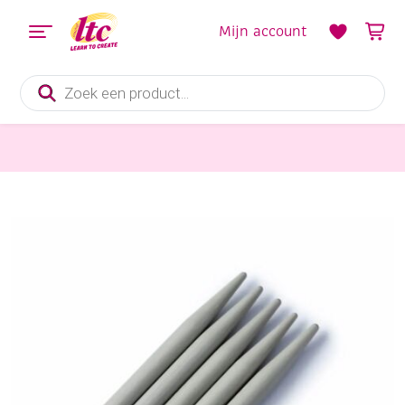
Mijn account
Producten
zoeken
Fournituren
Sokkennaalden aluminium, 20 cm, 4.5mm, set a 5 stuks