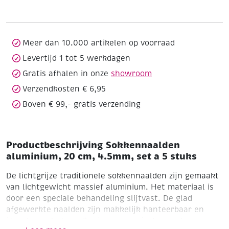
cm,
4.5mm,
set
a
Meer dan 10.000 artikelen op voorraad
5
Levertijd 1 tot 5 werkdagen
stuks
Gratis afhalen in onze
showroom
aantal
Verzendkosten € 6,95
Boven € 99,- gratis verzending
Productbeschrijving Sokkennaalden
aluminium, 20 cm, 4.5mm, set a 5 stuks
De lichtgrijze traditionele sokkennaalden zijn gemaakt
van lichtgewicht massief aluminium. Het materiaal is
door een speciale behandeling slijtvast. De glad
afgewerkte naalden zijn makkelijk hanteerbaar en
ideaal voor het rondbreien van projecten met een