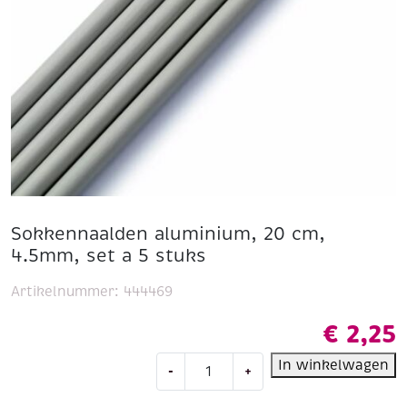
Sokkennaalden aluminium, 20 cm,
4.5mm, set a 5 stuks
Artikelnummer:
444469
€
2,25
Sokkennaalden
In winkelwagen
-
+
aluminium,
20