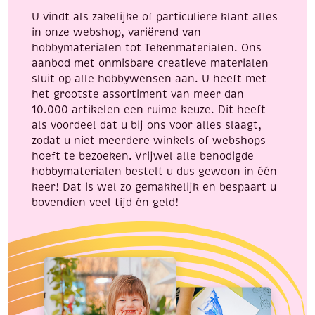
25
aantal
U vindt als zakelijke of particuliere klant alles
gram
in onze webshop, variërend van
aantal
hobbymaterialen tot Tekenmaterialen. Ons
aanbod met onmisbare creatieve materialen
sluit op alle hobbywensen aan. U heeft met
het grootste assortiment van meer dan
10.000 artikelen een ruime keuze. Dit heeft
als voordeel dat u bij ons voor alles slaagt,
zodat u niet meerdere winkels of webshops
hoeft te bezoeken. Vrijwel alle benodigde
hobbymaterialen bestelt u dus gewoon in één
keer! Dat is wel zo gemakkelijk en bespaart u
bovendien veel tijd én geld!