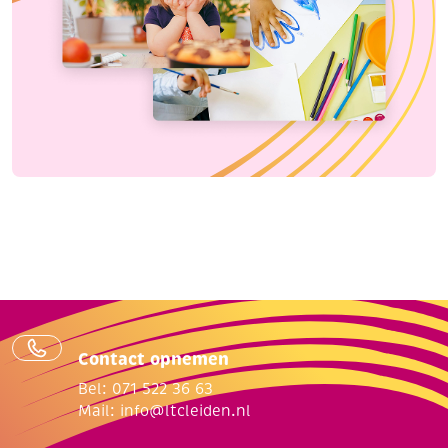
Contact opnemen
Bel: 071 522 36 63
Mail:
info@ltcleiden.nl