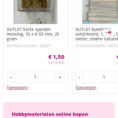
OUTLET Korte spelden
OUTLET Kumihimo
messing, 10 x 0.55 mm, 25
satijnkoord, 1.5mm, 
gram
meter, ombre nature
Artikelnummer: 20001
Artikelnummer: 1601
€
1,50
(Inc BTW)
OUTLET
OUTLET
-
+
-
Korte
Kumihimo
spelden
satijnkoord,
Toevoegen
Toevoegen
messing,
1.5mm,
10
5.48
x
meter,
0.55
ombre
Hobbymaterialen online kopen
mm,
naturel