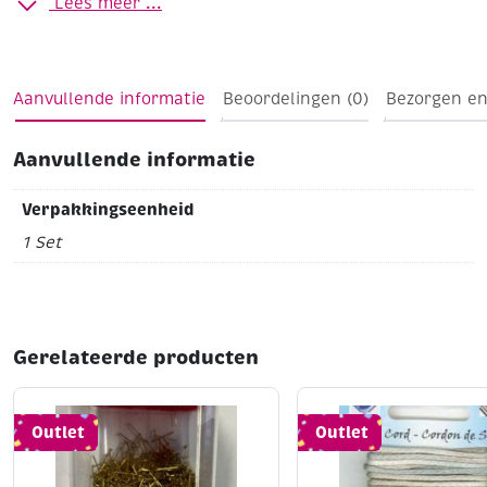
Lees meer ...
kleine diameter, zoals sokken, baby-items of mouwen
van een trui of vest. Geleverd per 1 set van 5 naalden.
Aanvullende informatie
Beoordelingen (0)
Bezorgen en
Aanvullende informatie
Verpakkingseenheid
1 Set
Gerelateerde producten
Outlet
Outlet