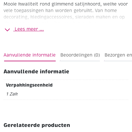
Mooie kwaliteit rond glimmend satijnkoord, welke voor
vele toepassingen kan worden gebruikt. Van home
decorating, kledingaccessoires, sieraden maken en op
dit moment veel gebruikt voor het maken van
Lees meer ...
armbanden met de Kumihimo disk.
Ø 1.5 mm
Streng à 5.48 meter
Ombré naturel
Aanvullende informatie
Beoordelingen (0)
Bezorgen en
Aanvullende informatie
Verpakkingseenheid
1 Zak
Gerelateerde producten