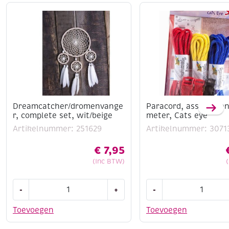
Dreamcatcher/dromenvange
Paracord, assortimen
r, complete set, wit/beige
meter, Cats eye
Artikelnummer: 251629
Artikelnummer: 3071
€
7,95
(Inc BTW)
Dreamcatcher/dromenvanger,
Paracord,
-
+
-
complete
assortiment
set,
3
Toevoegen
Toevoegen
wit/beige
x