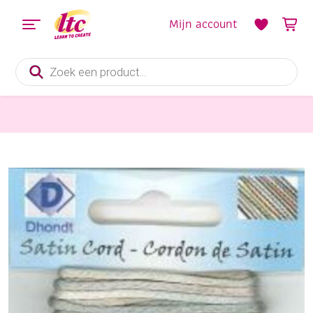
Mijn account
Producten
zoeken
Fournituren
OUTLET Kumihimo satijnkoord, 1.5mm, 5.48 meter, ombre naturel