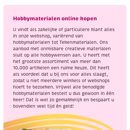
aantal
3
meter,
Cats
Hobbymaterialen online kopen
eye
aantal
U vindt als zakelijke of particuliere klant alles
in onze webshop, variërend van
hobbymaterialen tot Tekenmaterialen. Ons
aanbod met onmisbare creatieve materialen
sluit op alle hobbywensen aan. U heeft met
het grootste assortiment van meer dan
10.000 artikelen een ruime keuze. Dit heeft
als voordeel dat u bij ons voor alles slaagt,
zodat u niet meerdere winkels of webshops
hoeft te bezoeken. Vrijwel alle benodigde
hobbymaterialen bestelt u dus gewoon in één
keer! Dat is wel zo gemakkelijk en bespaart u
bovendien veel tijd én geld!