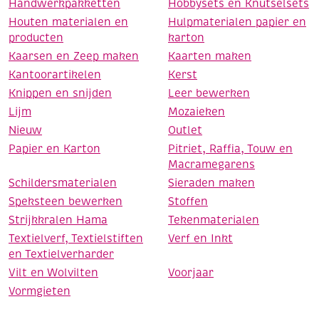
Handwerkpakketten
Hobbysets en Knutselsets
Houten materialen en
Hulpmaterialen papier en
producten
karton
Kaarsen en Zeep maken
Kaarten maken
Kantoorartikelen
Kerst
Knippen en snijden
Leer bewerken
Lijm
Mozaieken
Nieuw
Outlet
Papier en Karton
Pitriet, Raffia, Touw en
Macramegarens
Schildersmaterialen
Sieraden maken
Speksteen bewerken
Stoffen
Strijkkralen Hama
Tekenmaterialen
Textielverf, Textielstiften
Verf en Inkt
en Textielverharder
Vilt en Wolvilten
Voorjaar
Vormgieten