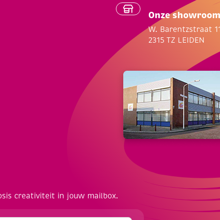
Onze showroo
W. Barentzstraat 1
2315 TZ LEIDEN
osis creativiteit in jouw mailbox.