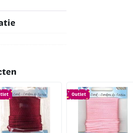
atie
cten
tlet
Outlet