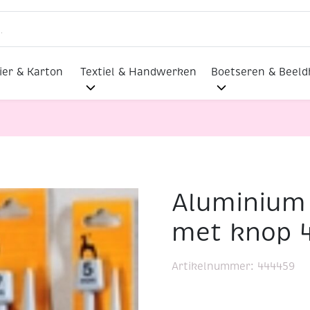
ier & Karton
Textiel & Handwerken
Boetseren & Beel
Aluminium 
den met knop 40 cm 6.0mm
met knop 
Artikelnummer:
444459