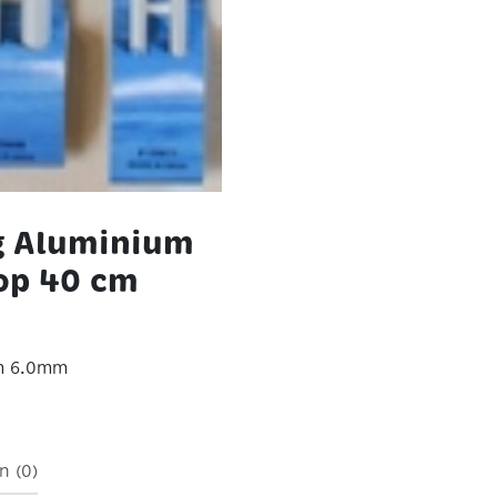
g Aluminium
op 40 cm
cm 6.0mm
n (0)