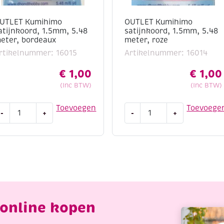
UTLET Kumihimo
OUTLET Kumihimo
atijnkoord, 1.5mm, 5.48
satijnkoord, 1.5mm, 5.48
eter, bordeaux
meter, roze
rtikelnummer: 16015
Artikelnummer: 16014
€
1,00
€
1,00
(Inc BTW)
(Inc BTW)
UTLET
OUTLET
Toevoegen
Toevoege
-
+
-
+
umihimo
Kumihimo
atijnkoord,
satijnkoord,
.5mm,
1.5mm,
.48
5.48
eter,
meter,
ordeaux
roze
antal
aantal
online kopen