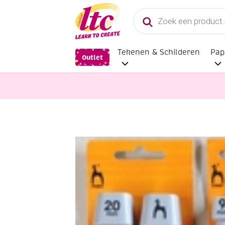
Producten
zoeken
Tekenen & Schilderen
Pap
Outlet
Fournituren
Aluminium breinaal