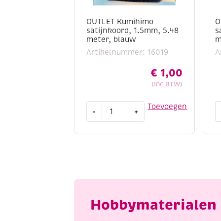
OUTLET Kumihimo
O
satijnkoord, 1.5mm, 5.48
s
meter, blauw
m
Artikelnummer: 16019
A
€
1,00
(Inc BTW)
OUTLET
O
Toevoegen
-
+
Kumihimo
K
satijnkoord,
s
1.5mm,
1
5.48
5
meter,
m
blauw
b
aantal
a
Hobbymaterialen 