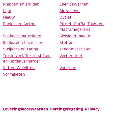
Knippen en snijden
Leer bewerken
Lijm
Mozaieken
Nieuw
Outlet
Papier en Karton
Pitriet, Raffia, Touw en
Macramegarens
Schildersmaterialen
Sieraden maken
Speksteen bewerken
Stoffen
Strijkkralen Hama
Tekenmaterialen
Textielverf, Textielstiften
Verf en Inkt
en Textielverharder
Vilt en Wolvilten
Voorjaar
Vormgieten
Leveringsvoorwaarden
Kortingsregeling
Privacy