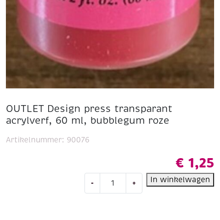
OUTLET Design press transparant
acrylverf, 60 ml, bubblegum roze
Artikelnummer:
90076
€
1,25
OUTLET
In winkelwagen
-
+
Design
press
transparant