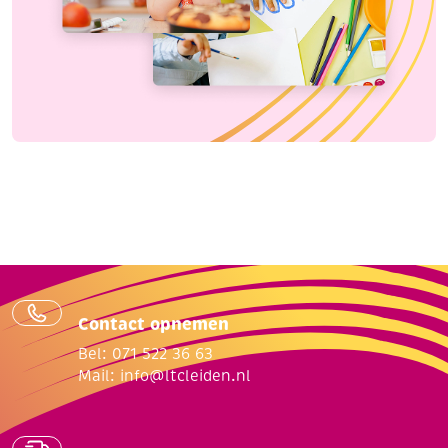
Contact opnemen
Bel: 071 522 36 63
Mail:
info@ltcleiden.nl