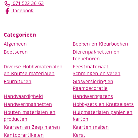
071 522 36 63
facebook
Categorieën
Algemeen
Boeken en Kleurboeken
Boetseren
Dierenpakketten en
toebehoren
Diverse Hobbymaterialen
Feestmateriaal,
en Knutselmaterialen
Schminken en Veren
Fournituren
Glasversiering en
Raamdecoratie
Handvaardigheid
Handwerkgarens
Handwerkpakketten
Hobbysets en Knutselsets
Houten materialen en
Hulpmaterialen papier en
producten
karton
Kaarsen en Zeep maken
Kaarten maken
Kantoorartikelen
Kerst