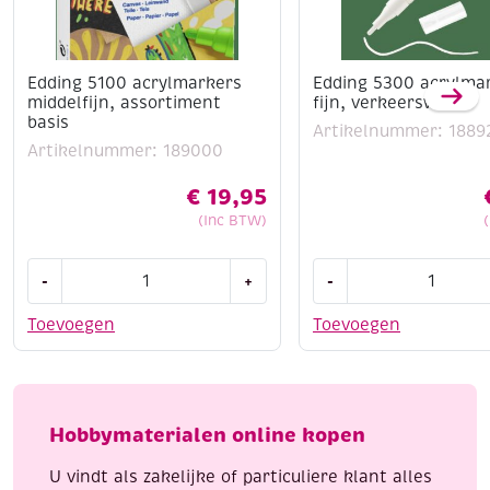
Edding 5100 acrylmarkers
Edding 5300 acrylma
middelfijn, assortiment
fijn, verkeerswit
basis
Artikelnummer: 1889
Artikelnummer: 189000
€
19,95
(Inc BTW)
Edding
Edding
-
+
-
5100
5300
acrylmarkers
acrylmarker
Toevoegen
Toevoegen
middelfijn,
fijn,
assortiment
verkeerswit
basis
aantal
aantal
Hobbymaterialen online kopen
U vindt als zakelijke of particuliere klant alles