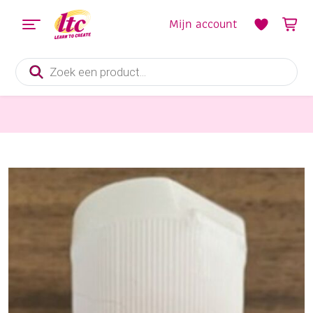
Mijn account
Producten
zoeken
Verf en Inkt
OUTLET Design press transparant acrylverf, 60 ml, bubblegum roze