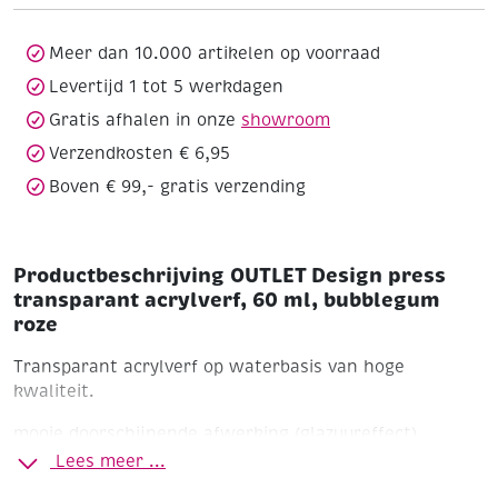
acrylverf,
60
ml,
Meer dan 10.000 artikelen op voorraad
bubblegum
Levertijd 1 tot 5 werkdagen
roze
Gratis afhalen in onze
showroom
aantal
Verzendkosten € 6,95
Boven € 99,- gratis verzending
Productbeschrijving OUTLET Design press
transparant acrylverf, 60 ml, bubblegum
roze
Transparant acrylverf op waterbasis van hoge
kwaliteit.
mooie doorschijnende afwerking (glazuureffect)
permanent na droging
perfect voor de meeste
Lees meer ...
oppervlakken, inclusief stof
op waterbasis
niet-giftig