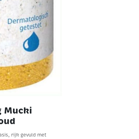
g Mucki
goud
asis, rijk gevuld met