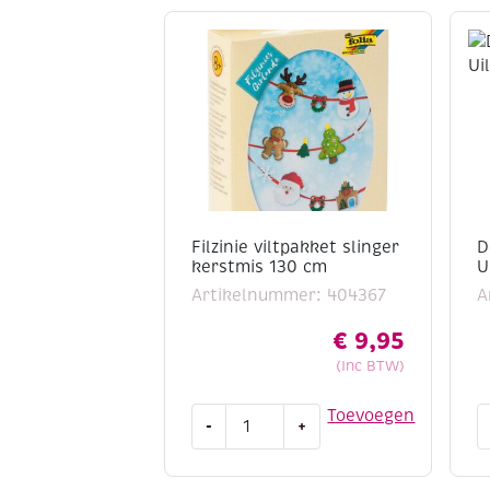
Filzinie viltpakket slinger
D
kerstmis 130 cm
U
Artikelnummer: 404367
A
€
9,95
(Inc BTW)
Filzinie
D
Toevoegen
-
+
viltpakket
a
slinger
d
kerstmis
1