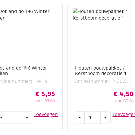
ot and do 146 Winter
Houten bouwpakket /
ilen
Kerstboom decoratie 1
rtikelnummer: 114119
Artikelnummer: 213023
€
5,95
€
4,50
(Inc BTW)
(Inc BTW)
ot
Houten
Toevoegen
Toevoege
-
+
-
+
nd
bouwpakket
o
/
46
Kerstboom