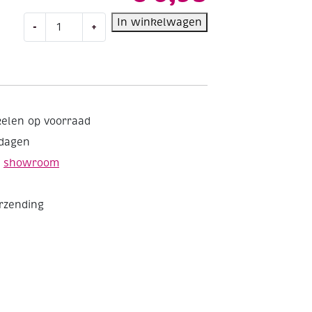
Mucki
In winkelwagen
-
+
glitterverf,
80
ml,
goud
aantal
kelen op voorraad
kdagen
e
showroom
erzending