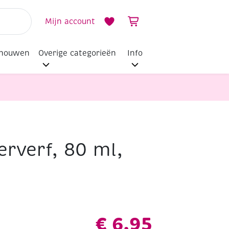
Mijn account
dhouwen
Overige categorieën
Info
erverf, 80 ml,
€
6,95