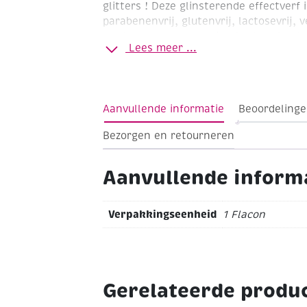
glitters !
Deze glinsterende effectverf 
parabenenvrij, glutenvrij, lactosevrij, 
en decoreren van papier, karton, hout,
Lees meer ...
geschikt voor kinderen. Kan uit de me
gewassen vanaf 30°C.
Aanvullende informatie
Beoordelinge
Bezorgen en retourneren
Aanvullende inform
Verpakkingseenheid
1 Flacon
Gerelateerde produ