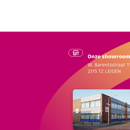
Onze showroo
W. Barentzstraat 1
2315 TZ LEIDEN