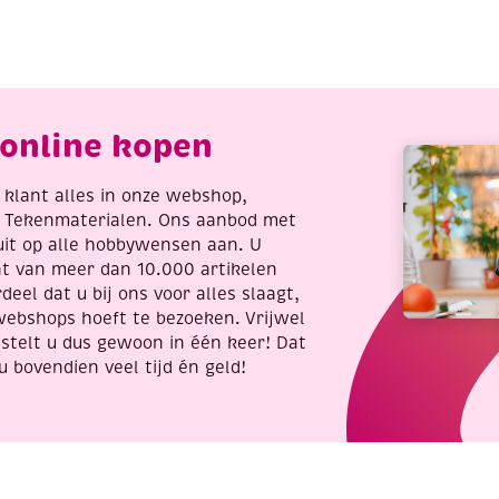
inter
decoratie
ilen
1
antal
aantal
online kopen
re klant alles in onze webshop,
t Tekenmaterialen. Ons aanbod met
uit op alle hobbywensen aan. U
nt van meer dan 10.000 artikelen
deel dat u bij ons voor alles slaagt,
webshops hoeft te bezoeken. Vrijwel
stelt u dus gewoon in één keer! Dat
u bovendien veel tijd én geld!