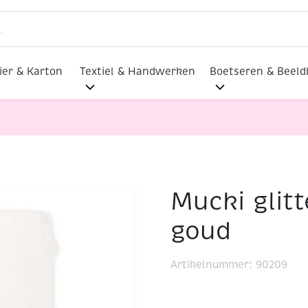
ier & Karton
Textiel & Handwerken
Boetseren & Beel
Mucki glitt
 ml, goud
goud
Artikelnummer:
90209