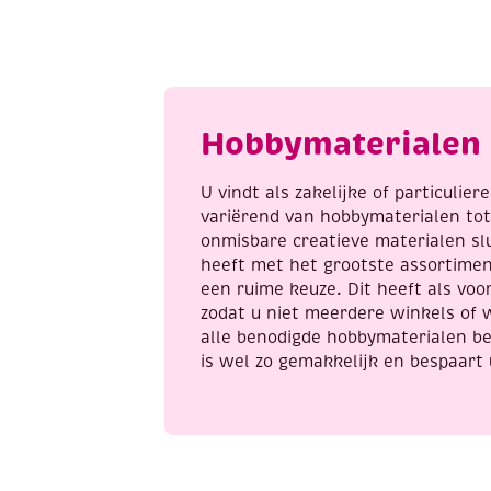
130
W
cm
U
aantal
a
Hobbymaterialen 
U vindt als zakelijke of particulie
variërend van hobbymaterialen to
onmisbare creatieve materialen sl
heeft met het grootste assortime
een ruime keuze. Dit heeft als voor
zodat u niet meerdere winkels of 
alle benodigde hobbymaterialen be
is wel zo gemakkelijk en bespaart 