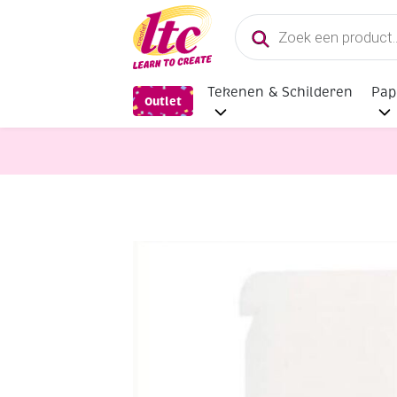
Producten
zoeken
Tekenen & Schilderen
Pap
Outlet
Verf en Inkt
Mucki glitterverf, 80