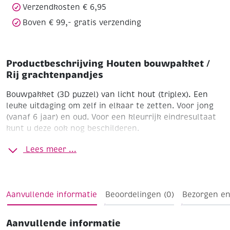
Verzendkosten € 6,95
Boven € 99,- gratis verzending
Productbeschrijving Houten bouwpakket /
Rij grachtenpandjes
Bouwpakket (3D puzzel) van licht hout (triplex). Een
leuke uitdaging om zelf in elkaar te zetten. Voor jong
(vanaf 6 jaar) en oud. Voor een kleurrijk eindresultaat
kunt u deze ook nog beschilderen.
rij grachtenpandjes
Afmeting 33 x 21 cm
Aantal stukjes
Lees meer ...
40
Inclusief instructie
Tip : Sommige deeltjes worden
gelijmd. Voor een kleine flacon houtlijm zie artikel
190916
Aanvullende informatie
Beoordelingen (0)
Bezorgen en
Aanvullende informatie