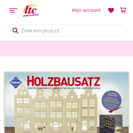
Mijn account
Producten
zoeken
Hobbysets en Knutselsets
Houten bouwpakket / Rij grachtenpandjes