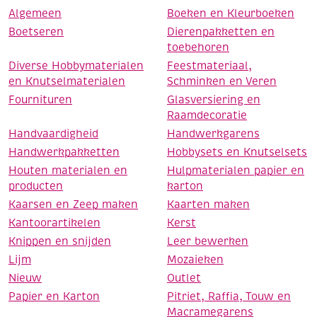
Algemeen
Boeken en Kleurboeken
Boetseren
Dierenpakketten en
toebehoren
Diverse Hobbymaterialen
Feestmateriaal,
en Knutselmaterialen
Schminken en Veren
Fournituren
Glasversiering en
Raamdecoratie
Handvaardigheid
Handwerkgarens
Handwerkpakketten
Hobbysets en Knutselsets
Houten materialen en
Hulpmaterialen papier en
producten
karton
Kaarsen en Zeep maken
Kaarten maken
Kantoorartikelen
Kerst
Knippen en snijden
Leer bewerken
Lijm
Mozaieken
Nieuw
Outlet
Papier en Karton
Pitriet, Raffia, Touw en
Macramegarens