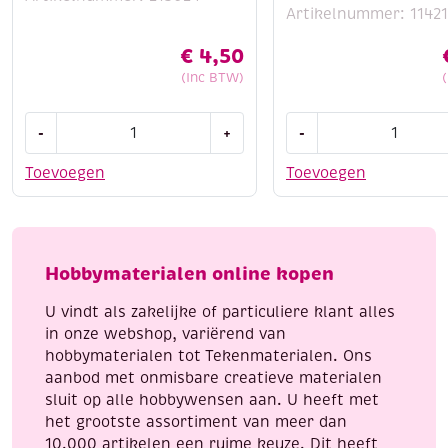
Artikelnummer: 1142
€
4,50
(Inc BTW)
Houten
Stitch
-
+
-
bouwpakket
and
/
do
Toevoegen
Toevoegen
Kerstboom
borduursetje
decoratie
185
2
-
aantal
The
Hobbymaterialen online kopen
wonder
of
U vindt als zakelijke of particuliere klant alles
Christmas
in onze webshop, variërend van
aantal
hobbymaterialen tot Tekenmaterialen. Ons
aanbod met onmisbare creatieve materialen
sluit op alle hobbywensen aan. U heeft met
het grootste assortiment van meer dan
10.000 artikelen een ruime keuze. Dit heeft