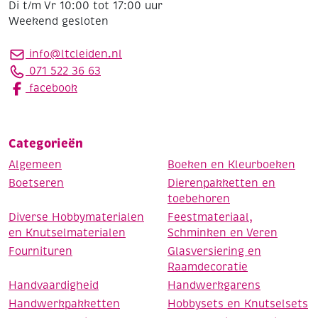
Di t/m Vr 10:00 tot 17:00 uur
Weekend gesloten
info@ltcleiden.nl
071 522 36 63
facebook
Categorieën
Algemeen
Boeken en Kleurboeken
Boetseren
Dierenpakketten en
toebehoren
Diverse Hobbymaterialen
Feestmateriaal,
en Knutselmaterialen
Schminken en Veren
Fournituren
Glasversiering en
Raamdecoratie
Handvaardigheid
Handwerkgarens
Handwerkpakketten
Hobbysets en Knutselsets