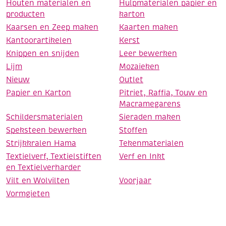
Houten materialen en
Hulpmaterialen papier en
producten
karton
Kaarsen en Zeep maken
Kaarten maken
Kantoorartikelen
Kerst
Knippen en snijden
Leer bewerken
Lijm
Mozaieken
Nieuw
Outlet
Papier en Karton
Pitriet, Raffia, Touw en
Macramegarens
Schildersmaterialen
Sieraden maken
Speksteen bewerken
Stoffen
Strijkkralen Hama
Tekenmaterialen
Textielverf, Textielstiften
Verf en Inkt
en Textielverharder
Vilt en Wolvilten
Voorjaar
Vormgieten