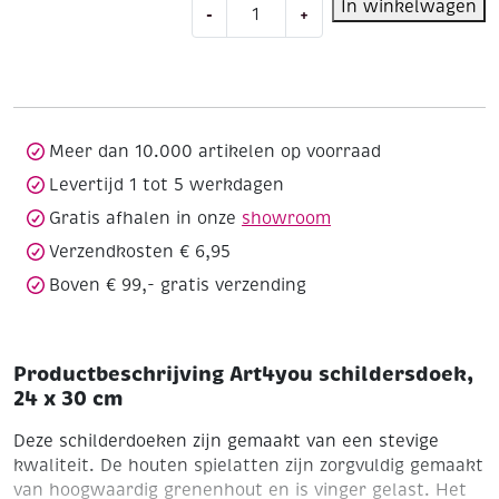
Art4you
In winkelwagen
-
+
schildersdoek,
24
x
30
cm
aantal
Meer dan 10.000 artikelen op voorraad
Levertijd 1 tot 5 werkdagen
Gratis afhalen in onze
showroom
Verzendkosten € 6,95
Boven € 99,- gratis verzending
Productbeschrijving Art4you schildersdoek,
24 x 30 cm
Deze schilderdoeken zijn gemaakt van een stevige
kwaliteit. De houten spielatten zijn zorgvuldig gemaakt
van hoogwaardig grenenhout en is vinger gelast. Het