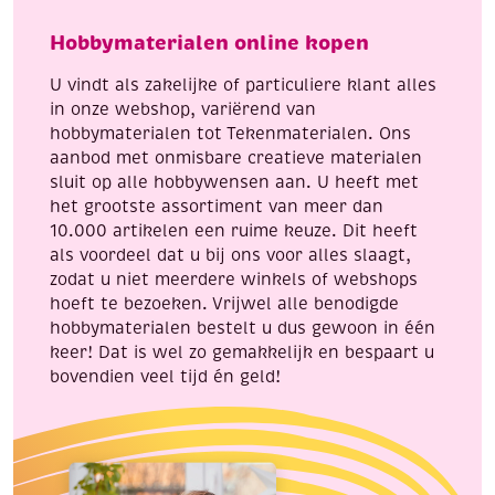
aantal
zigzag
Hobbymaterialen online kopen
motief
aantal
U vindt als zakelijke of particuliere klant alles
in onze webshop, variërend van
hobbymaterialen tot Tekenmaterialen. Ons
aanbod met onmisbare creatieve materialen
sluit op alle hobbywensen aan. U heeft met
het grootste assortiment van meer dan
10.000 artikelen een ruime keuze. Dit heeft
als voordeel dat u bij ons voor alles slaagt,
zodat u niet meerdere winkels of webshops
hoeft te bezoeken. Vrijwel alle benodigde
hobbymaterialen bestelt u dus gewoon in één
keer! Dat is wel zo gemakkelijk en bespaart u
bovendien veel tijd én geld!