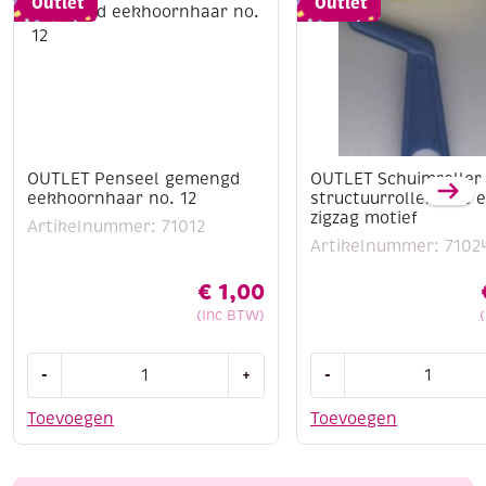
Outlet
Outlet
OUTLET Penseel gemengd
OUTLET Schuimroller 
eekhoornhaar no. 12
structuurroller met 
zigzag motief
Artikelnummer: 71012
Artikelnummer: 7102
€
1,00
(Inc BTW)
OUTLET
OUTLET
-
+
-
Penseel
Schuimroller
gemengd
/
Toevoegen
Toevoegen
eekhoornhaar
structuurroller
no.
met
12
een