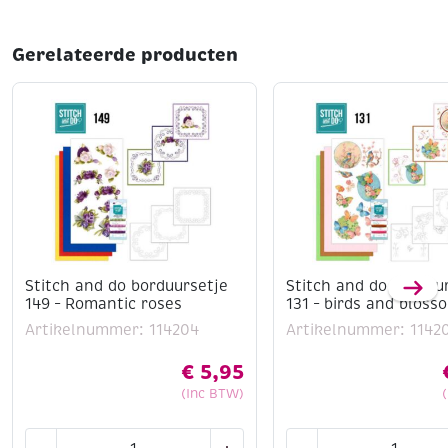
Gerelateerde producten
Stitch and do borduursetje
Stitch and do borduu
149 – Romantic roses
131 – birds and bloss
Artikelnummer: 114204
Artikelnummer: 1142
€
5,95
(Inc BTW)
Stitch
Stitch