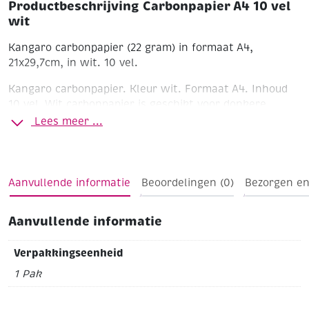
Productbeschrijving Carbonpapier A4 10 vel
wit
Kangaro carbonpapier (22 gram) in formaat A4,
21x29,7cm, in wit. 10 vel.
Kangaro carbonpapier.
Kleur wit.
Formaat A4.
Inhoud
10 vel.
Wit carbonpapier is geschikt voor donkere
ondergronden zoals b.v. papier, hout en metaal.
Als
Lees meer ...
transferpapier tussen patroon en ondergrond leggen.
Met een puntige potlood de gewenste contouren
overtrekken. De op de ondergrond overgebrachte
lijnen kunnen eventueel met een gum gecorrigeerd
Aanvullende informatie
Beoordelingen (0)
Bezorgen en
worden.
Aanvullende informatie
Verpakkingseenheid
1 Pak