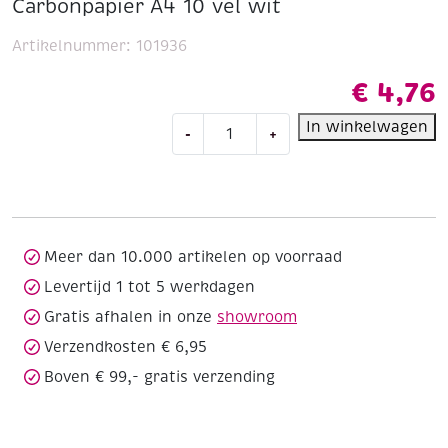
Carbonpapier A4 10 vel wit
Artikelnummer:
101936
€
4,76
Carbonpapier
In winkelwagen
-
+
A4
10
vel
wit
aantal
Meer dan 10.000 artikelen op voorraad
Levertijd 1 tot 5 werkdagen
Gratis afhalen in onze
showroom
Verzendkosten € 6,95
Boven € 99,- gratis verzending