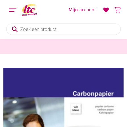
Mijn account
Producten
zoeken
Papier en Karton
Carbonpapier A4 10 vel wit