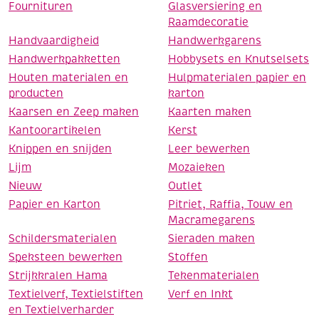
Fournituren
Glasversiering en
Raamdecoratie
Handvaardigheid
Handwerkgarens
Handwerkpakketten
Hobbysets en Knutselsets
Houten materialen en
Hulpmaterialen papier en
producten
karton
Kaarsen en Zeep maken
Kaarten maken
Kantoorartikelen
Kerst
Knippen en snijden
Leer bewerken
Lijm
Mozaieken
Nieuw
Outlet
Papier en Karton
Pitriet, Raffia, Touw en
Macramegarens
Schildersmaterialen
Sieraden maken
Speksteen bewerken
Stoffen
Strijkkralen Hama
Tekenmaterialen
Textielverf, Textielstiften
Verf en Inkt
en Textielverharder