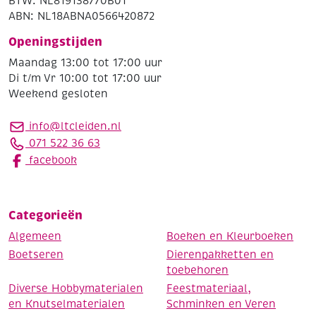
BTW: NL819138770B01
ABN: NL18ABNA0566420872
Openingstijden
Maandag 13:00 tot 17:00 uur
Di t/m Vr 10:00 tot 17:00 uur
Weekend gesloten
info@ltcleiden.nl
071 522 36 63
facebook
Categorieën
Algemeen
Boeken en Kleurboeken
Boetseren
Dierenpakketten en
toebehoren
Diverse Hobbymaterialen
Feestmateriaal,
en Knutselmaterialen
Schminken en Veren