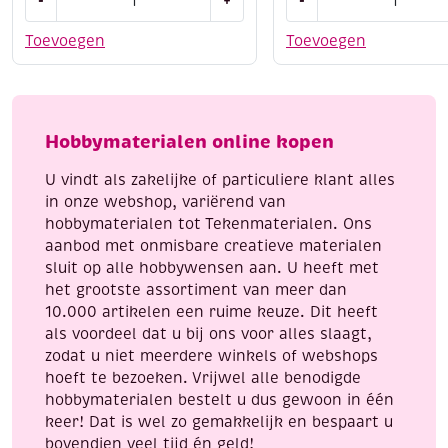
-
+
-
and
and
do
do
Toevoegen
Toevoegen
borduursetje
borduursetje
149
131
-
-
Romantic
birds
Hobbymaterialen online kopen
roses
and
aantal
blossom
U vindt als zakelijke of particuliere klant alles
aantal
in onze webshop, variërend van
hobbymaterialen tot Tekenmaterialen. Ons
aanbod met onmisbare creatieve materialen
sluit op alle hobbywensen aan. U heeft met
het grootste assortiment van meer dan
10.000 artikelen een ruime keuze. Dit heeft
als voordeel dat u bij ons voor alles slaagt,
zodat u niet meerdere winkels of webshops
hoeft te bezoeken. Vrijwel alle benodigde
hobbymaterialen bestelt u dus gewoon in één
keer! Dat is wel zo gemakkelijk en bespaart u
bovendien veel tijd én geld!