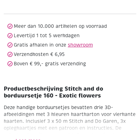
borduursetje
160
-
Exotic
Meer dan 10.000 artikelen op voorraad
flowers
Levertijd 1 tot 5 werkdagen
aantal
Gratis afhalen in onze
showroom
Verzendkosten € 6,95
Boven € 99,- gratis verzending
Productbeschrijving Stitch and do
borduursetje 160 - Exotic flowers
Deze handige borduursetjes bevatten drie 3D-
afbeeldingen met 3 kleuren kaartkarton voor vierkante
kaarten. Inclusief 3 x 50 m Stitch and Do Garen, 3x
oplegkaartjes met een patroon en instructies. De
oplegkaarten zijn voorgeprikt. Super handig, dus ook