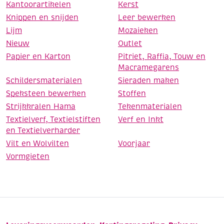
Kantoorartikelen
Kerst
Knippen en snijden
Leer bewerken
Lijm
Mozaieken
Nieuw
Outlet
Papier en Karton
Pitriet, Raffia, Touw en
Macramegarens
Schildersmaterialen
Sieraden maken
Speksteen bewerken
Stoffen
Strijkkralen Hama
Tekenmaterialen
Textielverf, Textielstiften
Verf en Inkt
en Textielverharder
Vilt en Wolvilten
Voorjaar
Vormgieten