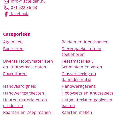
info@ltcleiden.nl
071 522 36 63
facebook
Categorieën
Algemeen
Boeken en Kleurboeken
Boetseren
Dierenpakketten en
toebehoren
Diverse Hobbymaterialen
Feestmateriaal,
en Knutselmaterialen
Schminken en Veren
Fournituren
Glasversiering en
Raamdecoratie
Handvaardigheid
Handwerkgarens
Handwerkpakketten
Hobbysets en Knutselsets
Houten materialen en
Hulpmaterialen papier en
producten
karton
Kaarsen en Zeep maken
Kaarten maken