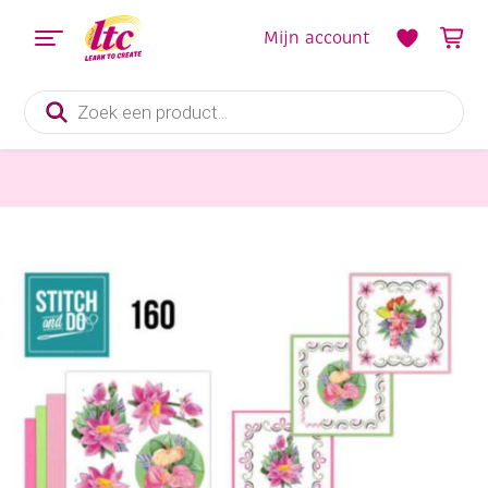
Mijn account
Producten
zoeken
Kaarten maken
Stitch and do borduursetje 160 – Exotic flowers