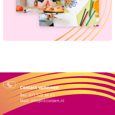
Contact opnemen
Bel: 071 522 36 63
Mail:
info@ltcleiden.nl