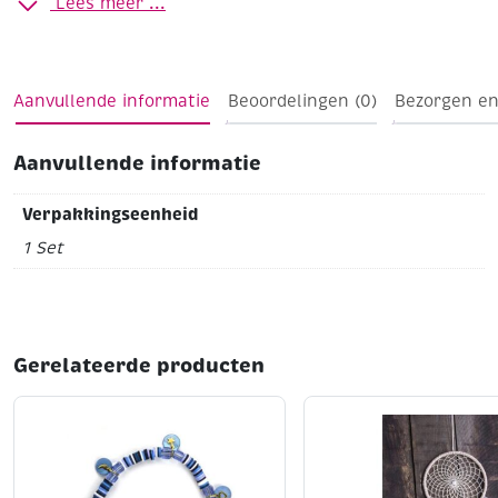
Lees meer ...
leuk om mee te nemen, of cadeau te doen als
startersetje. De kleur van de garens komen overeen
met de kleurnummers van het kaartkarton.
Aanvullende informatie
Beoordelingen (0)
Bezorgen en
Aanvullende informatie
Verpakkingseenheid
1 Set
Gerelateerde producten