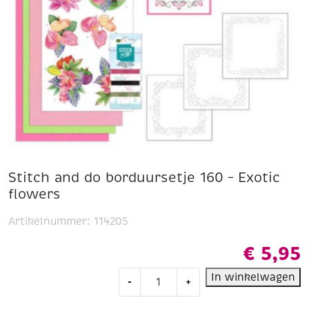
Stitch and do borduursetje 160 – Exotic
flowers
Artikelnummer:
114205
€
5,95
Stitch
In winkelwagen
-
+
and
do