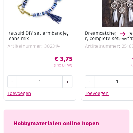
Katsuki DIY set armbandje,
Dreamcatcher/drome
jeans mix
r, complete set, wit/
Artikelnummer: 302314
Artikelnummer: 2516
€
3,75
(Inc BTW)
Katsuki
Dreamcatcher/drome
-
+
-
DIY
complete
set
set,
Toevoegen
Toevoegen
armbandje,
wit/beige
jeans
aantal
mix
aantal
Hobbymaterialen online kopen