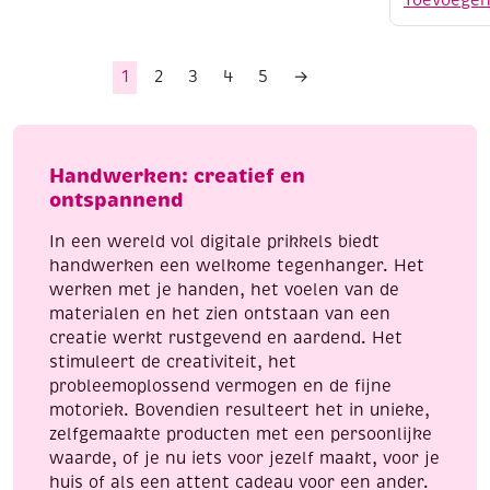
unicorn/e
aantal
1
2
3
4
5
→
Handwerken: creatief en
ontspannend
In een wereld vol digitale prikkels biedt
handwerken een welkome tegenhanger. Het
werken met je handen, het voelen van de
materialen en het zien ontstaan van een
creatie werkt rustgevend en aardend. Het
stimuleert de creativiteit, het
probleemoplossend vermogen en de fijne
motoriek. Bovendien resulteert het in unieke,
zelfgemaakte producten met een persoonlijke
waarde, of je nu iets voor jezelf maakt, voor je
huis of als een attent cadeau voor een ander.