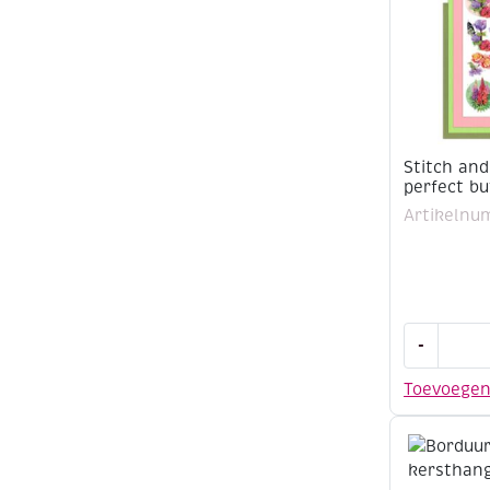
Stitch and
perfect bu
Artikelnu
Stitch
-
and
do
Toevoege
borduurse
175
-
perfect