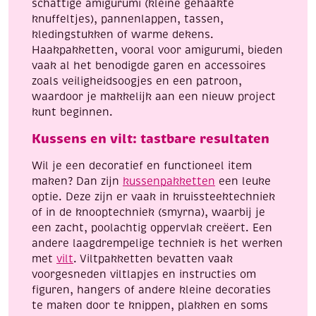
schattige amigurumi (kleine gehaakte
knuffeltjes), pannenlappen, tassen,
kledingstukken of warme dekens.
Haakpakketten, vooral voor amigurumi, bieden
vaak al het benodigde garen en accessoires
zoals veiligheidsoogjes en een patroon,
waardoor je makkelijk aan een nieuw project
kunt beginnen.
Kussens en vilt: tastbare resultaten
Wil je een decoratief en functioneel item
maken? Dan zijn
kussenpakketten
een leuke
optie. Deze zijn er vaak in kruissteektechniek
of in de knooptechniek (smyrna), waarbij je
een zacht, poolachtig oppervlak creëert. Een
andere laagdrempelige techniek is het werken
met
vilt
. Viltpakketten bevatten vaak
voorgesneden viltlapjes en instructies om
figuren, hangers of andere kleine decoraties
te maken door te knippen, plakken en soms