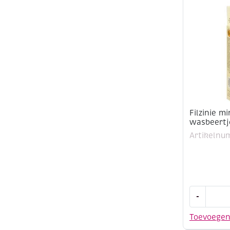
Filzinie mi
wasbeertj
Artikelnu
Filzinie
-
mini
viltpakket
Toevoege
wasbeertj