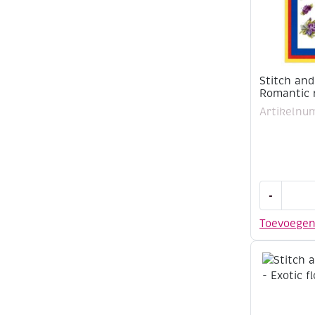
Stitch and
Romantic 
Artikelnu
Stitch
-
and
do
Toevoege
borduurse
149
-
Romantic
roses
aantal