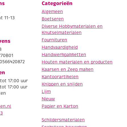
ns
Categorieën
.
Algemeen
t 11-13
Boetseren
Diverse Hobbymaterialen en
Knutselmaterialen
Fournituren
vens
Handvaardigheid
8
Handwerkpakketten
770B01
0566420872
Houten materialen en producten
Kaarsen en Zeep maken
en
Kantoorartikelen
tot 17:00 uur
Knippen en snijden
tot 17:00 uur
Lijm
ten
Nieuw
Papier en Karton
den.nl
63
Schildersmaterialen