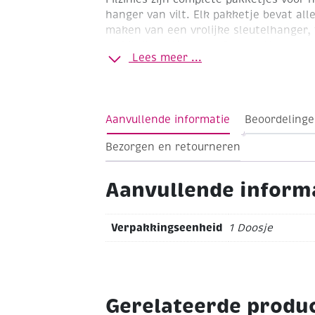
hanger van vilt. Elk pakketje bevat al
maken van een vrolijke sleutelhanger,
mobilefiguurtje, enz.. De grootte van d
Lees meer ...
- 15 cm.
Aanvullende informatie
Beoordelinge
Bezorgen en retourneren
Aanvullende inform
Verpakkingseenheid
1 Doosje
Gerelateerde produ