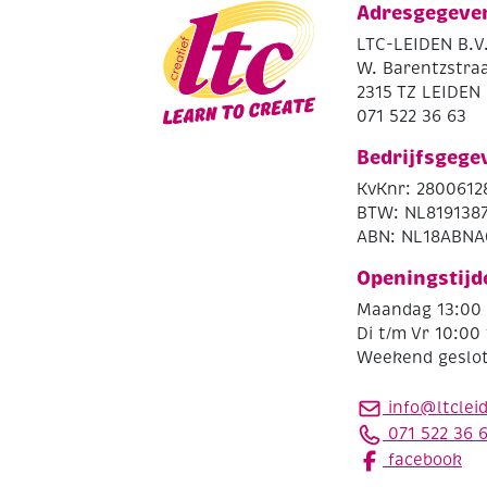
Adresgegeve
LTC-LEIDEN B.V
W. Barentzstraa
2315 TZ LEIDEN
071 522 36 63
Bedrijfsgege
KvKnr: 2800612
BTW: NL819138
ABN: NL18ABNA
Openingstijd
Maandag 13:00 
Di t/m Vr 10:00 
Weekend geslo
info@ltclei
071 522 36 
facebook