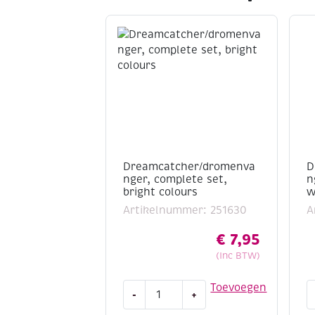
Dreamcatcher/dromenva
D
nger, complete set,
n
bright colours
w
Artikelnummer: 251630
A
€
7,95
(Inc BTW)
Dreamcatcher/dromenvanger,
D
Toevoegen
-
+
complete
c