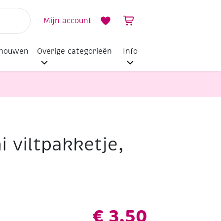
Mijn account
dhouwen
Overige categorieën
Info
ni viltpakketje,
€
3,50