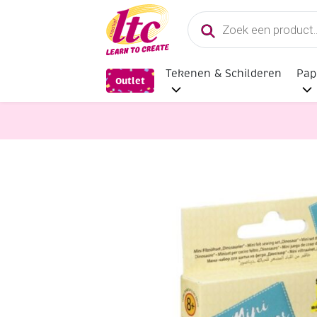
Producten
zoeken
Tekenen & Schilderen
Pap
Outlet
Vilt en Wolvilten
Filzinie mini vil