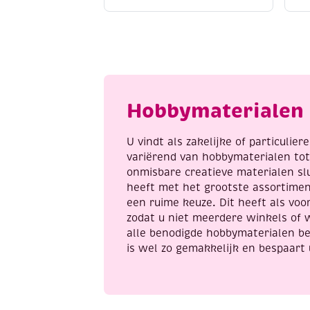
set,
s
bright
w
colours
a
aantal
Hobbymaterialen 
U vindt als zakelijke of particulie
variërend van hobbymaterialen to
onmisbare creatieve materialen sl
heeft met het grootste assortime
een ruime keuze. Dit heeft als voor
zodat u niet meerdere winkels of 
alle benodigde hobbymaterialen be
is wel zo gemakkelijk en bespaart 