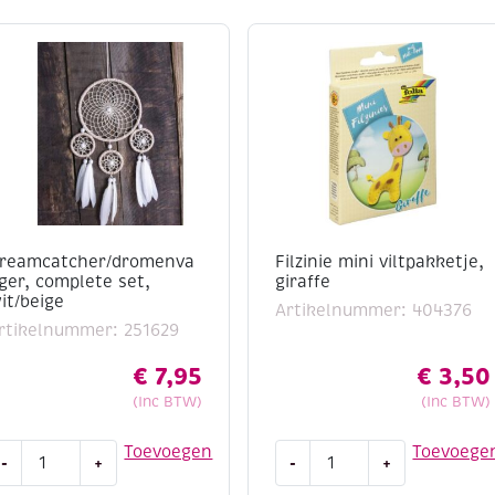
reamcatcher/dromenva
Filzinie mini viltpakketje,
ger, complete set,
giraffe
it/beige
Artikelnummer: 404376
rtikelnummer: 251629
€
7,95
€
3,50
(Inc BTW)
(Inc BTW)
reamcatcher/dromenvanger,
Filzinie
Toevoegen
Toevoege
-
+
-
+
omplete
mini