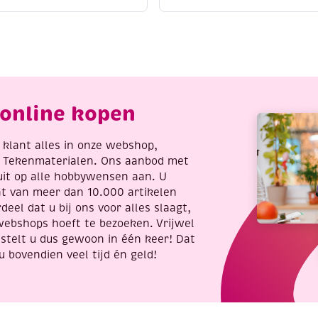
et,
viltpakketje,
it/beige
giraffe
antal
aantal
online kopen
re klant alles in onze webshop,
t Tekenmaterialen. Ons aanbod met
uit op alle hobbywensen aan. U
nt van meer dan 10.000 artikelen
deel dat u bij ons voor alles slaagt,
webshops hoeft te bezoeken. Vrijwel
stelt u dus gewoon in één keer! Dat
u bovendien veel tijd én geld!