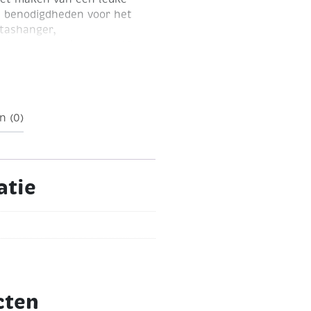
le benodigdheden voor het
 tashanger,
e hangers varieert van 10
n (0)
atie
cten