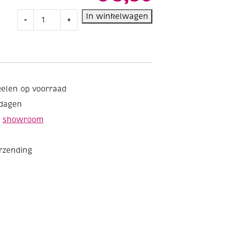
Filzinie
In winkelwagen
-
+
mini
viltpakketje,
dino
aantal
kelen op voorraad
kdagen
e
showroom
erzending