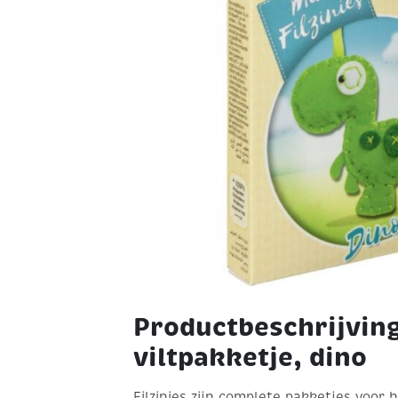
Productbeschrijving
viltpakketje, dino
Filzinies zijn complete pakketjes voor