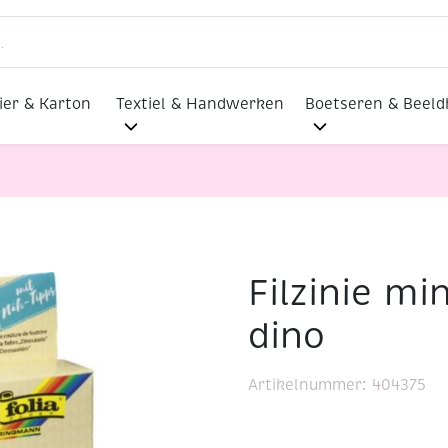
ier & Karton
Textiel & Handwerken
Boetseren & Beel
Filzinie mi
tpakketje, dino
dino
Artikelnummer:
404375