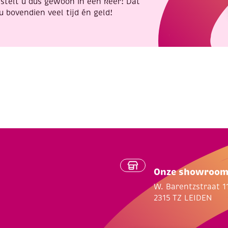
stelt u dus gewoon in één keer! Dat
u bovendien veel tijd én geld!
Onze showroo
W. Barentzstraat 1
2315 TZ LEIDEN