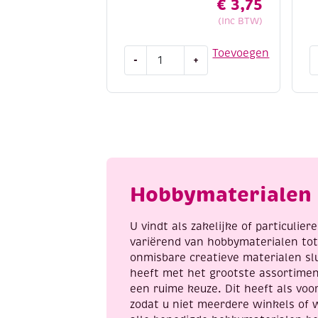
€
3,75
(Inc BTW)
Katsuki
K
Toevoegen
-
+
DIY
D
set
s
armbandje,
a
candy
n
mix
s
aantal
m
a
Hobbymaterialen 
U vindt als zakelijke of particulie
variërend van hobbymaterialen to
onmisbare creatieve materialen sl
heeft met het grootste assortime
een ruime keuze. Dit heeft als voor
zodat u niet meerdere winkels of 