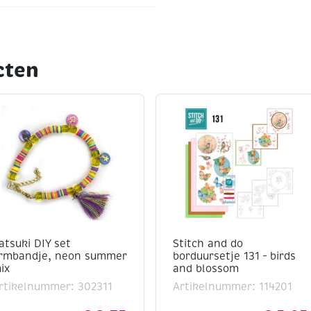
cten
atsuki DIY set
Stitch and do
rmbandje, neon summer
borduursetje 131 – birds
ix
and blossom
rtikelnummer: 302311
Artikelnummer: 114201