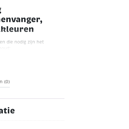
g
envanger,
lkleuren
en die nodig zijn het
houd:
leurde kralen (roze,
20 gekleurde veren
Fluweelband (roze, mint,
oord (roze, pastelblauw,
n (0)
ook 251628, 251629 en
atie