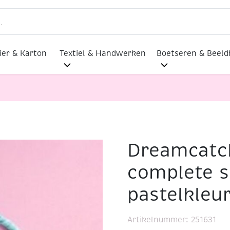
ier & Karton
Textiel & Handwerken
Boetseren & Beel
Dreamcatc
lmaterialen
Dreamcatcher/dromenvanger, complete set,
complete s
pastelkleu
Artikelnummer:
251631