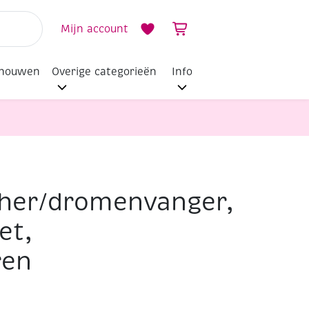
Mijn account
dhouwen
Overige categorieën
Info
her/dromenvanger,
 pastelkleuren
et,
ren