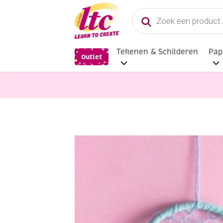
Producten
zoeken
Tekenen & Schilderen
Pap
Outlet
Diverse Hobbymaterialen en Knutse