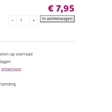
€
7,95
Dreamcatcher/dromenvanger,
In winkelwagen
-
+
complete
set,
pastelkleuren
aantal
kelen op voorraad
kdagen
e
showroom
erzending