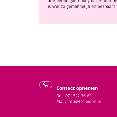
alle benodigde hobbymaterialen be
is wel zo gemakkelijk en bespaart 
Contact opnemen
Bel: 071 522 36 63
Mail:
info@ltcleiden.nl