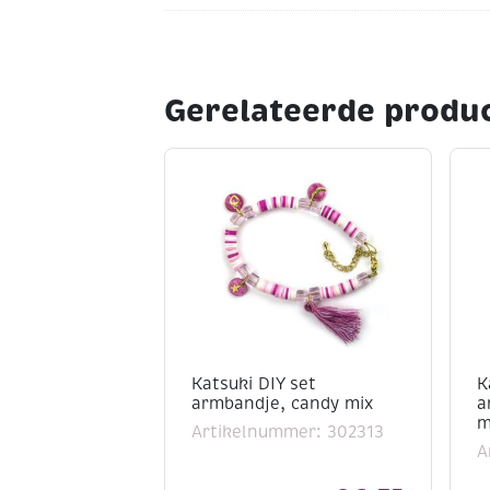
Gerelateerde produ
Katsuki DIY set
K
armbandje, candy mix
a
m
Artikelnummer: 302313
A