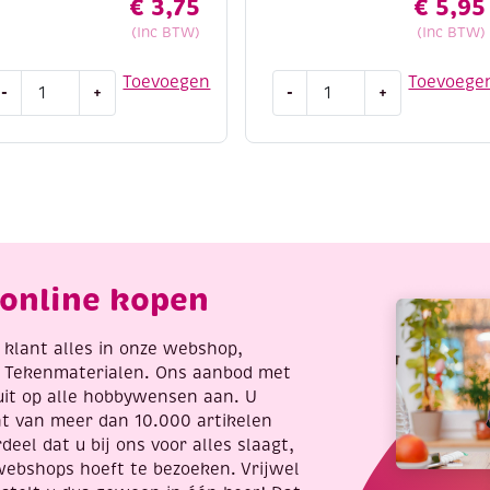
€
3,75
€
5,95
(Inc BTW)
(Inc BTW)
atsuki
Stitch
Toevoegen
Toevoege
-
+
-
+
IY
and
et
do
rmbandje,
borduursetje
eon
131
ummer
-
ix
birds
antal
and
blossom
online kopen
aantal
re klant alles in onze webshop,
t Tekenmaterialen. Ons aanbod met
uit op alle hobbywensen aan. U
nt van meer dan 10.000 artikelen
deel dat u bij ons voor alles slaagt,
webshops hoeft te bezoeken. Vrijwel