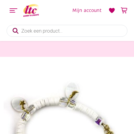
Mijn account
Producten
zoeken
Hobbysets en Knutselsets
Katsuki DIY set armbandje, white beach mix