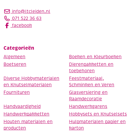
info@ltcleiden.nl
071 522 36 63
facebook
Categorieën
Algemeen
Boeken en Kleurboeken
Boetseren
Dierenpakketten en
toebehoren
Diverse Hobbymaterialen
Feestmateriaal,
en Knutselmaterialen
Schminken en Veren
Fournituren
Glasversiering en
Raamdecoratie
Handvaardigheid
Handwerkgarens
Handwerkpakketten
Hobbysets en Knutselsets
Houten materialen en
Hulpmaterialen papier en
producten
karton