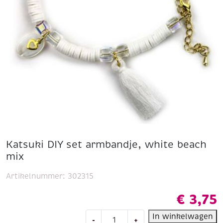
Katsuki DIY set armbandje, white beach
mix
Artikelnummer:
302315
€
3,75
Katsuki
In winkelwagen
-
+