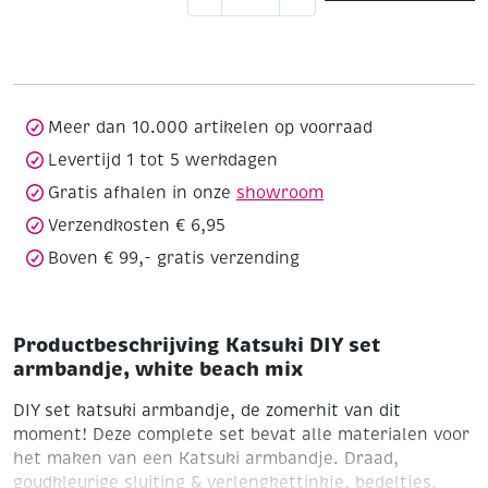
DIY
set
armbandje,
white
beach
mix
Meer dan 10.000 artikelen op voorraad
aantal
Levertijd 1 tot 5 werkdagen
Gratis afhalen in onze
showroom
Verzendkosten € 6,95
Boven € 99,- gratis verzending
Productbeschrijving Katsuki DIY set
armbandje, white beach mix
DIY set katsuki armbandje, de zomerhit van dit
moment!
Deze complete set bevat alle materialen voor
het maken van een Katsuki armbandje. Draad,
goudkleurige sluiting & verlengkettinkje, bedeltjes,