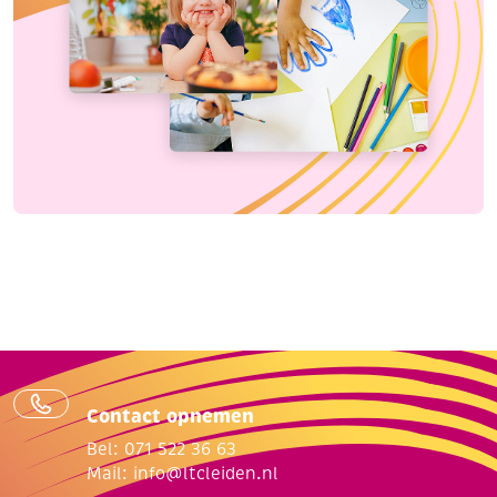
Contact opnemen
Bel: 071 522 36 63
Mail:
info@ltcleiden.nl