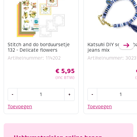
Stitch and do borduursetje
Katsuki DIY set armb
132 – Delicate flowers
jeans mix
Artikelnummer: 114202
Artikelnummer: 3023
€
5,95
(Inc BTW)
Stitch
Katsuki
-
+
-
and
DIY
do
set
Toevoegen
Toevoegen
borduursetje
armbandje,
132
jeans
-
mix
Delicate
aantal