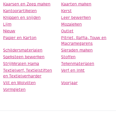
Kaarsen en Zeep maken
Kaarten maken
Kantoorartikelen
Kerst
Knippen en snijden
Leer bewerken
Lijm
Mozaieken
Nieuw
Outlet
Papier en Karton
Pitriet, Raffia, Touw en
Macramegarens
Schildersmaterialen
Sieraden maken
Speksteen bewerken
Stoffen
Strijkkralen Hama
Tekenmaterialen
Textielverf, Textielstiften
Verf en Inkt
en Textielverharder
Vilt en Wolvilten
Voorjaar
Vormgieten