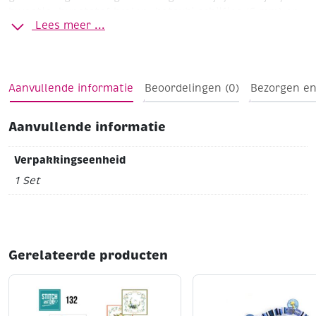
kwastje, kunststof kralen, katsuki schijfjes (6 mm) en
Lees meer ...
handleiding.
Geniet van de zomer met dit vrolijke
armbandje !
Aanvullende informatie
Beoordelingen (0)
Bezorgen en
Aanvullende informatie
Verpakkingseenheid
1 Set
Gerelateerde producten