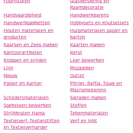
Fournituren
Glasversiering en
Raamdecoratie
Handvaardigheid
Handwerkgarens
Handwerkpakketten
Hobbysets en Knutselsets
Houten materialen en
Hulpmaterialen papier en
producten
karton
Kaarsen en Zeep maken
Kaarten maken
Kantoorartikelen
Kerst
Knippen en snijden
Leer bewerken
Lijm
Mozaieken
Nieuw
Outlet
Papier en Karton
Pitriet, Raffia, Touw en
Macramegarens
Schildersmaterialen
Sieraden maken
Speksteen bewerken
Stoffen
Strijkkralen Hama
Tekenmaterialen
Textielverf, Textielstiften
Verf en Inkt
en Textielverharder