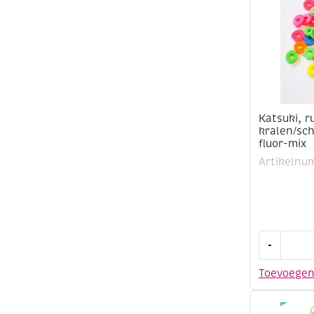
Katsuki, 
kralen/sch
fluor-mix
Artikelnu
Katsuki,
-
rubberen
kralen/schi
Toevoege
6
mm,