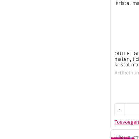
groen
/
blauw
bullseye
aantal
OUTLET Gl
maten, lic
kristal ma
Artikelnu
OUTLET
-
Glazen
ringen,
Toevoege
diverse
maten,