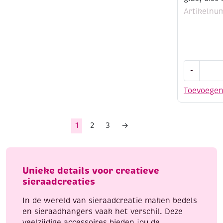
Artikelnu
OUTLET
-
Luxe
kettingha
Toevoege
van
glas,
disc
1
2
3
→
slang,
ogen
aantal
Unieke details voor creatieve
sieraadcreaties
In de wereld van sieraadcreatie maken bedels
en sieraadhangers vaak het verschil. Deze
veelzijdige accessoires bieden jou de