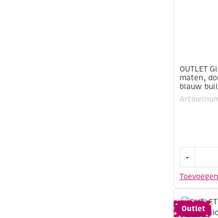
OUTLET Gl
maten, do
blauw bul
Artikelnu
OUTLET
-
Glazen
ringen,
Toevoege
diverse
maten,
donkerbl
Outlet
/