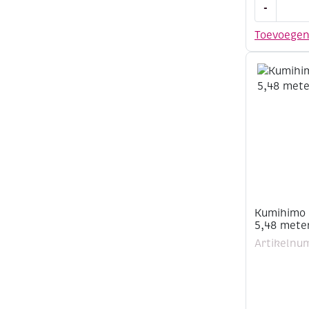
Kumihimo
-
disk,
vierkant,
Toevoege
15x15cm
aantal
Kumihimo 
5,48 mete
Artikelnu