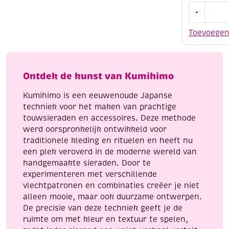
Kumihimo
-
satijnkoor
1,5
Toevoege
mm,
5,48
meter,
neon
Ontdek de kunst van Kumihimo
regenboog
Kumihimo is een eeuwenoude Japanse
aantal
techniek voor het maken van prachtige
touwsieraden en accessoires. Deze methode
werd oorspronkelijk ontwikkeld voor
traditionele kleding en rituelen en heeft nu
een plek veroverd in de moderne wereld van
handgemaakte sieraden. Door te
experimenteren met verschillende
vlechtpatronen en combinaties creëer je niet
alleen mooie, maar ook duurzame ontwerpen.
De precisie van deze techniek geeft je de
ruimte om met kleur en textuur te spelen,