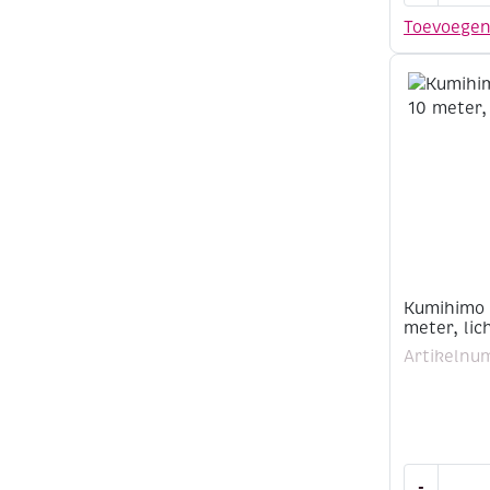
2
Toevoege
mm,
10
meter,
wit
aantal
Kumihimo 
meter, lic
Artikelnu
Kumihimo
-