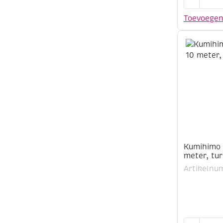
satijnkoor
2
Toevoege
mm,
10
meter,
lichtgoud
aantal
Kumihimo 
meter, tu
Artikelnu
Kumihimo