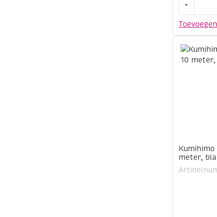
-
satijnkoor
2
Toevoege
mm,
10
meter,
turkooisb
aantal
Kumihimo 
meter, bl
Artikelnu