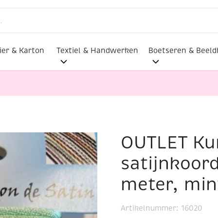
ier & Karton
Textiel & Handwerken
Boetseren & Beel
OUTLET Ku
ijnkoord, 1.5mm, 5.48 meter, mintgroen
satijnkoor
meter, min
Artikelnummer:
16020