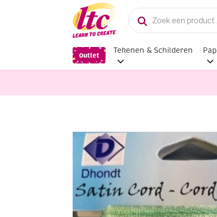
Producten
zoeken
Tekenen & Schilderen
Pap
Outlet
Fournituren
OUTLET Kumihimo sat