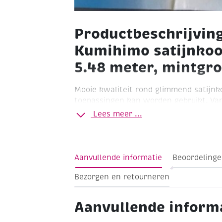
Productbeschrijvin
Kumihimo satijnkoo
5.48 meter, mintgr
Mooie kwaliteit rond glimmend satijnk
toepassingen kan worden gebruikt. Va
kledingaccessoires, sieraden maken en
Lees meer ...
gebruikt voor het maken van armbande
Ø 1.5 mm
Streng à 5.48 meter
Mintgro
Aanvullende informatie
Beoordelinge
Bezorgen en retourneren
Aanvullende inform