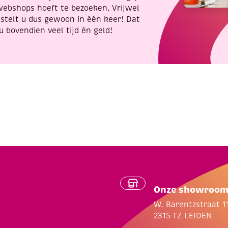
webshops hoeft te bezoeken. Vrijwel
stelt u dus gewoon in één keer! Dat
u bovendien veel tijd én geld!
Onze showroo
W. Barentzstraat 1
2315 TZ LEIDEN