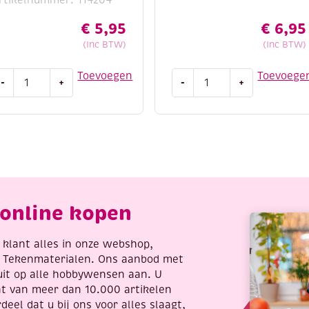
€
5,95
€
6,95
(Inc BTW)
(Inc BTW)
titch
Paracord,
Toevoegen
Toevoege
-
+
-
+
nd
assortiment
o
3
orduursetje
x
49
3
meter,
omantic
Cats
oses
eye
antal
aantal
online kopen
re klant alles in onze webshop,
t Tekenmaterialen. Ons aanbod met
uit op alle hobbywensen aan. U
nt van meer dan 10.000 artikelen
deel dat u bij ons voor alles slaagt,