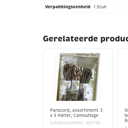
Verpakkingseenheid
1 Stuk
Gerelateerde produ
Paracord, assortiment 3
S
x 3 meter, Camouflage
b
R
Artikelnummer: 307136
A