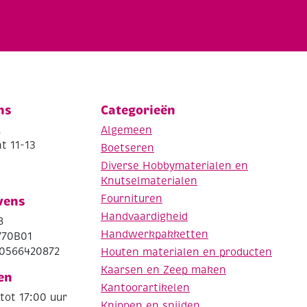
ns
Categorieën
.
Algemeen
t 11-13
Boetseren
Diverse Hobbymaterialen en
Knutselmaterialen
Fournituren
vens
Handvaardigheid
8
Handwerkpakketten
770B01
0566420872
Houten materialen en producten
Kaarsen en Zeep maken
en
Kantoorartikelen
tot 17:00 uur
Knippen en snijden