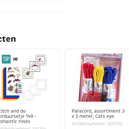
cten
titch and do
Paracord, assortiment 3
orduursetje 149 –
x 3 meter, Cats eye
omantic roses
Artikelnummer: 307135
rtikelnummer: 114204