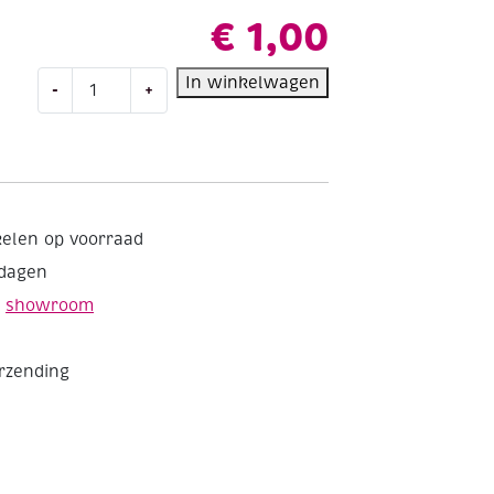
€
1,00
OUTLET
In winkelwagen
-
+
Kumihimo
satijnkoord,
1.5mm,
5.48
meter,
mintgroen
kelen op voorraad
aantal
kdagen
e
showroom
erzending