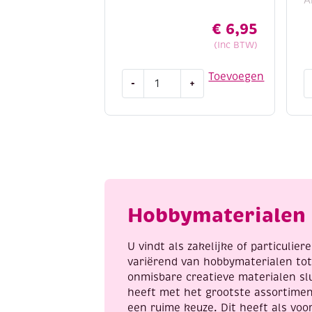
€
6,95
(Inc BTW)
Paracord,
S
Toevoegen
-
+
assortiment
a
3
d
x
b
3
1
meter,
-
Camouflage
R
aantal
r
a
Hobbymaterialen 
U vindt als zakelijke of particulie
variërend van hobbymaterialen to
onmisbare creatieve materialen sl
heeft met het grootste assortime
een ruime keuze. Dit heeft als voor