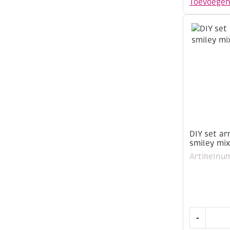
Toevoege
maken,
smiley
mix,
groen
aantal
DIY set a
smiley mix
Artikelnu
DIY
-
set