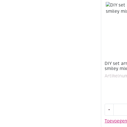
smiley
mix,
blauw
aantal
DIY set a
smiley mix
Artikelnu
DIY
-
set
armbandj
Toevoege
maken,