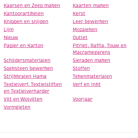
Kaarsen en Zeep maken
Kaarten maken
Kantoorartikelen
Kerst
Knippen en snijden
Leer bewerken
Lijm
Mozaieken
Nieuw
Outlet
Papier en Karton
Pitriet, Raffia, Touw en
Macramegarens
Schildersmaterialen
Sieraden maken
Speksteen bewerken
Stoffen
Strijkkralen Hama
Tekenmaterialen
Textielverf, Textielstiften
Verf en Inkt
en Textielverharder
Vilt en Wolvilten
Voorjaar
Vormgieten