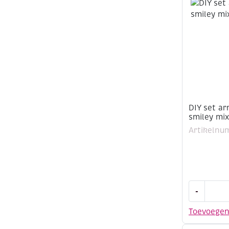
mix,
wit
aantal
DIY set a
smiley mi
Artikelnu
DIY
-
set
armbandj
Toevoege
maken,