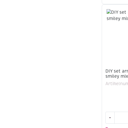
maken,
smiley
mix,
rood
aantal
DIY set a
smiley mix
Artikelnu
DIY
-
set
armbandj