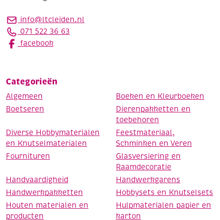
info@ltcleiden.nl
071 522 36 63
facebook
Categorieën
Algemeen
Boeken en Kleurboeken
Boetseren
Dierenpakketten en
toebehoren
Diverse Hobbymaterialen
Feestmateriaal,
en Knutselmaterialen
Schminken en Veren
Fournituren
Glasversiering en
Raamdecoratie
Handvaardigheid
Handwerkgarens
Handwerkpakketten
Hobbysets en Knutselsets
Houten materialen en
Hulpmaterialen papier en
producten
karton