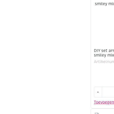
beach
mix
aantal
DIY set a
smiley mix
Artikelnu
DIY
-
set
armbandj
Toevoege
maken,
smiley