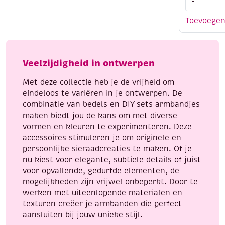
-
set
armbandj
Toevoege
maken,
smiley
mix/uilen
mix,
Veelzijdigheid in ontwerpen
bruin
Met deze collectie heb je de vrijheid om
aantal
eindeloos te variëren in je ontwerpen. De
combinatie van bedels en DIY sets armbandjes
maken biedt jou de kans om met diverse
vormen en kleuren te experimenteren. Deze
accessoires stimuleren je om originele en
persoonlijke sieraadcreaties te maken. Of je
nu kiest voor elegante, subtiele details of juist
voor opvallende, gedurfde elementen, de
mogelijkheden zijn vrijwel onbeperkt. Door te
werken met uiteenlopende materialen en
texturen creëer je armbanden die perfect
aansluiten bij jouw unieke stijl.