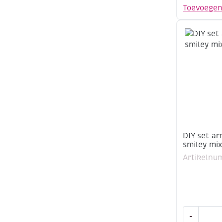
armbandj
Toevoege
maken,
smiley
mix,
geel
aantal
DIY set a
smiley mix
Artikelnu
DIY
-
set