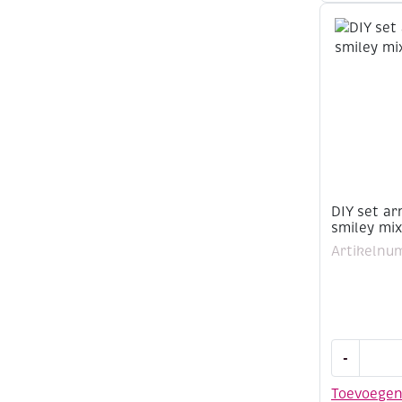
smiley
mix,
paars
aantal
DIY set a
smiley mix
Artikelnu
DIY
-
set
armbandj
Toevoege