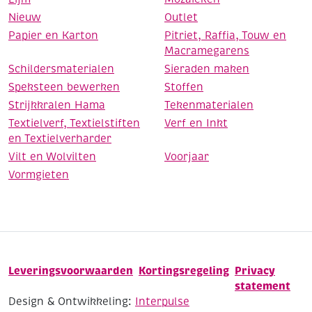
Nieuw
Outlet
Papier en Karton
Pitriet, Raffia, Touw en
Macramegarens
Schildersmaterialen
Sieraden maken
Speksteen bewerken
Stoffen
Strijkkralen Hama
Tekenmaterialen
Textielverf, Textielstiften
Verf en Inkt
en Textielverharder
Vilt en Wolvilten
Voorjaar
Vormgieten
Leveringsvoorwaarden
Kortingsregeling
Privacy
statement
Design & Ontwikkeling:
Interpulse