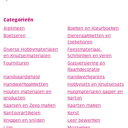
Categorieën
Algemeen
Boeken en Kleurboeken
Boetseren
Dierenpakketten en
toebehoren
Diverse Hobbymaterialen
Feestmateriaal,
en Knutselmaterialen
Schminken en Veren
Fournituren
Glasversiering en
Raamdecoratie
Handvaardigheid
Handwerkgarens
Handwerkpakketten
Hobbysets en Knutselsets
Houten materialen en
Hulpmaterialen papier en
producten
karton
Kaarsen en Zeep maken
Kaarten maken
Kantoorartikelen
Kerst
Knippen en snijden
Leer bewerken
Lijm
Mozaieken