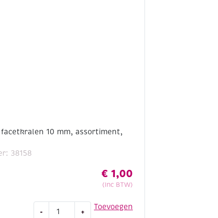
stuks
aantal
 facetkralen 10 mm, assortiment,
r: 38158
€
1,00
(Inc BTW)
OUTLET
Toevoegen
-
+
Acryl