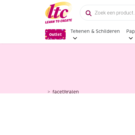
Producten
zoeken
Tekenen & Schilderen
Pap
Outlet
facetkralen