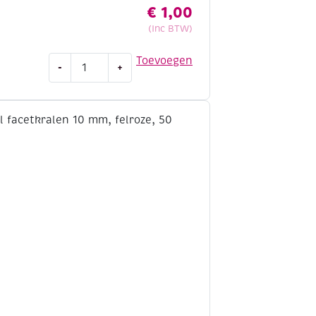
€
1,00
(Inc BTW)
OUTLET
Toevoegen
-
+
Acryl
facetkralen
10
mm,
kristal,
50
stuks
aantal