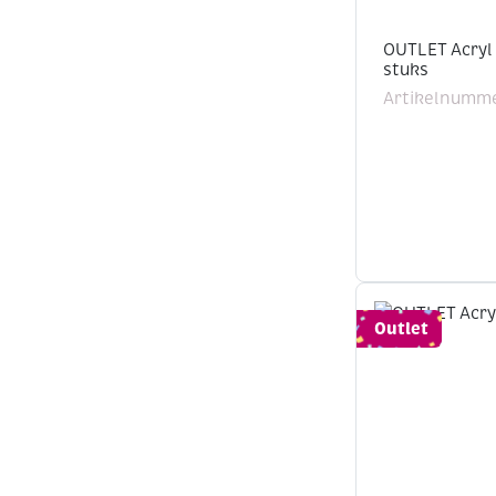
OUTLET Acryl
stuks
Artikelnumme
Outlet