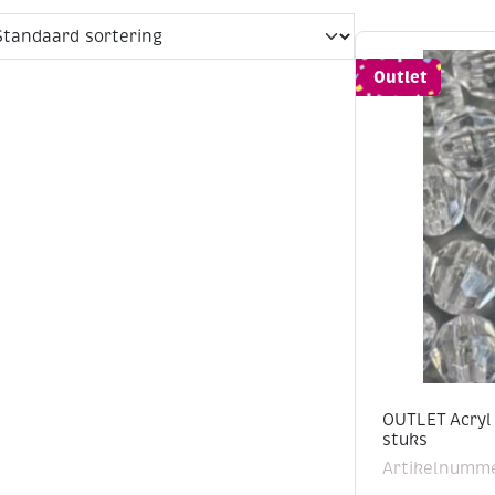
Outlet
OUTLET Acryl 
stuks
Artikelnumme