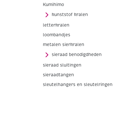
Kumihimo
kunststof kralen
letterkralen
loombandjes
metalen sierkralen
sieraad benodigdheden
sieraad sluitingen
sieraadtangen
sleutelhangers en sleutelringen