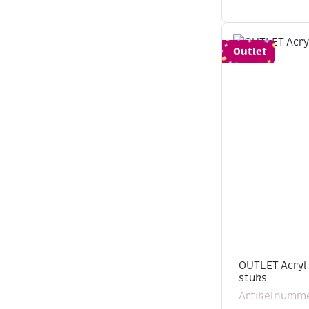
Outlet
OUTLET Acryl
stuks
Artikelnumme