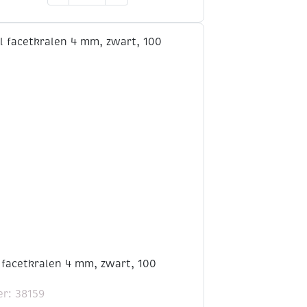
facetkralen
10
mm,
assortiment,
50
stuks
aantal
 facetkralen 4 mm, zwart, 100
r: 38159