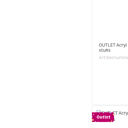
OUTLET Acryl
stuks
Artikelnumme
Outlet