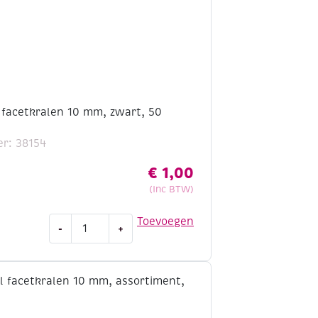
 facetkralen 10 mm, zwart, 50
r: 38154
€
1,00
(Inc BTW)
OUTLET
Toevoegen
-
+
Acryl
facetkralen
10
mm,
zwart,
50