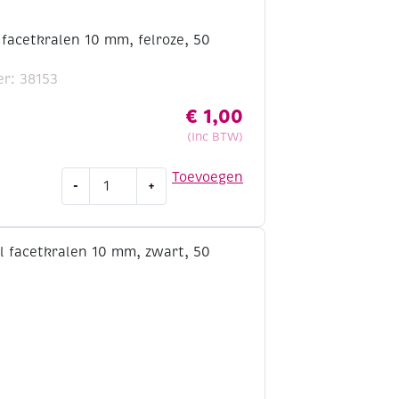
 facetkralen 10 mm, felroze, 50
r: 38153
€
1,00
(Inc BTW)
OUTLET
Toevoegen
-
+
Acryl
facetkralen
10
mm,
felroze,
50
stuks
aantal