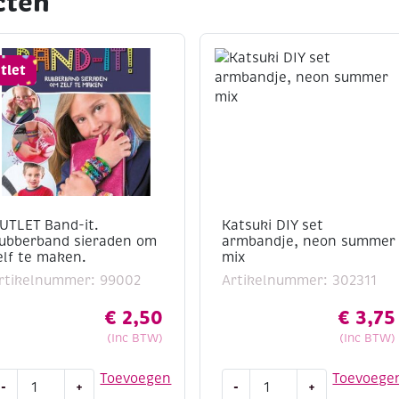
cten
tlet
UTLET Band-it.
Katsuki DIY set
ubberband sieraden om
armbandje, neon summer
elf te maken.
mix
rtikelnummer: 99002
Artikelnummer: 302311
€
2,50
€
3,75
(Inc BTW)
(Inc BTW)
UTLET
Katsuki
Toevoegen
Toevoege
-
+
-
+
and-
DIY