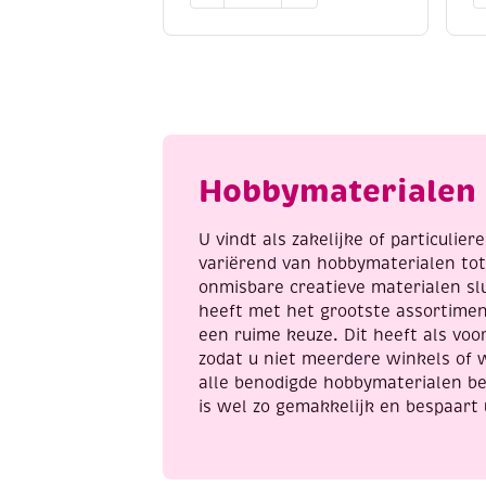
3
it
x
R
3
s
meter,
o
Pretty
z
pink
t
aantal
m
Hobbymaterialen 
a
U vindt als zakelijke of particulie
variërend van hobbymaterialen to
onmisbare creatieve materialen sl
heeft met het grootste assortime
een ruime keuze. Dit heeft als voor
zodat u niet meerdere winkels of 
alle benodigde hobbymaterialen be
is wel zo gemakkelijk en bespaart 