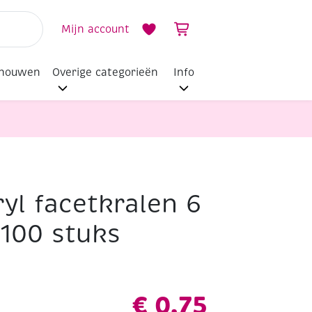
Mijn account
dhouwen
Overige categorieën
Info
yl facetkralen 6
100 stuks
€
0,75