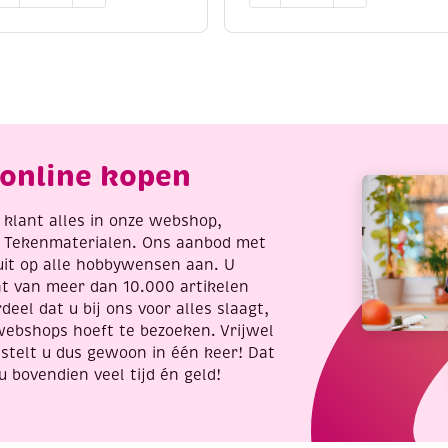
.
set
ubberband
armbandje,
ieraden
neon
m
summer
elf
mix
e
aantal
aken.
online kopen
antal
re klant alles in onze webshop,
t Tekenmaterialen. Ons aanbod met
uit op alle hobbywensen aan. U
nt van meer dan 10.000 artikelen
deel dat u bij ons voor alles slaagt,
webshops hoeft te bezoeken. Vrijwel
stelt u dus gewoon in één keer! Dat
u bovendien veel tijd én geld!