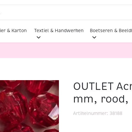
ier & Karton
Textiel & Handwerken
Boetseren & Beel
OUTLET Acr
etkralen 6 mm, rood, 100 stuks
mm, rood, 
Artikelnummer:
38188