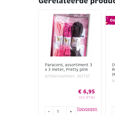
Gerelateerde produ
Ou
Paracord, assortiment 3
O
x 3 meter, Pretty pink
R
z
Artikelnummer: 307137
A
€
6,95
(Inc BTW)
Paracord,
O
Toevoegen
-
+
assortiment
B