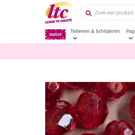
Producten
zoeken
Tekenen & Schilderen
Pap
Outlet
Sieraden maken
OUTLET Acryl fac