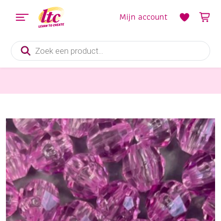
Mijn account
Producten
zoeken
Sieraden maken
OUTLET Acryl facetkralen 10 mm, felroze, 50 stuks