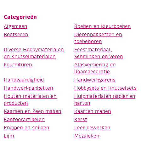
Categorieën
Algemeen
Boeken en Kleurboeken
Boetseren
Dierenpakketten en
toebehoren
Diverse Hobbymaterialen
Feestmateriaal,
en Knutselmaterialen
Schminken en Veren
Fournituren
Glasversiering en
Raamdecoratie
Handvaardigheid
Handwerkgarens
Handwerkpakketten
Hobbysets en Knutselsets
Houten materialen en
Hulpmaterialen papier en
producten
karton
Kaarsen en Zeep maken
Kaarten maken
Kantoorartikelen
Kerst
Knippen en snijden
Leer bewerken
Lijm
Mozaieken