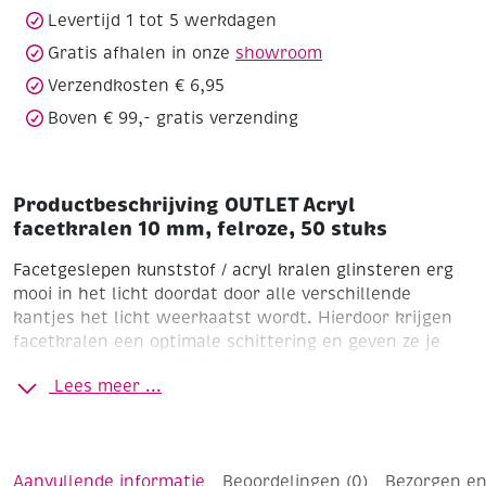
stuks
Levertijd 1 tot 5 werkdagen
aantal
Gratis afhalen in onze
showroom
Verzendkosten € 6,95
Boven € 99,- gratis verzending
Productbeschrijving OUTLET Acryl
facetkralen 10 mm, felroze, 50 stuks
Facetgeslepen kunststof / acryl kralen glinsteren erg
mooi in het licht doordat door alle verschillende
kantjes het licht weerkaatst wordt. Hierdoor krijgen
facetkralen een optimale schittering en geven ze je
sieraad een mooie uitstraling.
Lees meer ...
Ø 10 mm
Zakje à 50 stuks
Felroze
Aanvullende informatie
Beoordelingen (0)
Bezorgen en