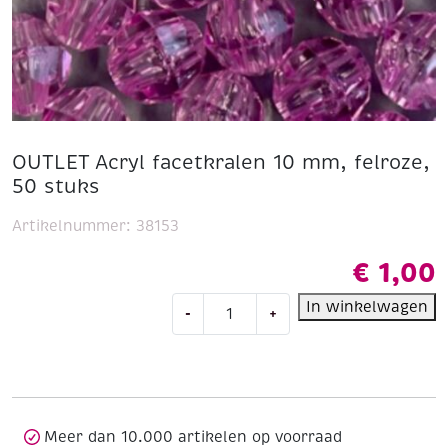
OUTLET Acryl facetkralen 10 mm, felroze,
50 stuks
Artikelnummer:
38153
€
1,00
OUTLET
In winkelwagen
-
+
Acryl
facetkralen
10
mm,
felroze,
50
Meer dan 10.000 artikelen op voorraad