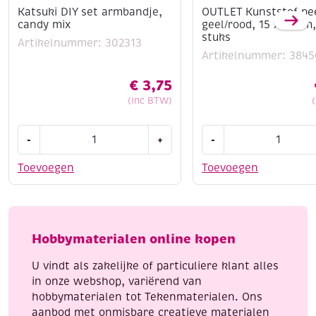
Katsuki DIY set armbandje,
OUTLET Kunststof pe
candy mix
geel/rood, 15 x 8 mm,
stuks
Artikelnummer: 302313
Artikelnummer: 3845
€
3,75
(Inc BTW)
Katsuki
OUTLET
-
+
-
DIY
Kunststof
set
peertjes
Toevoegen
Toevoegen
armbandje,
geel/rood,
candy
15
mix
x
aantal
8
Hobbymaterialen online kopen
mm,
20
U vindt als zakelijke of particuliere klant alles
stuks
in onze webshop, variërend van
aantal
hobbymaterialen tot Tekenmaterialen. Ons
aanbod met onmisbare creatieve materialen