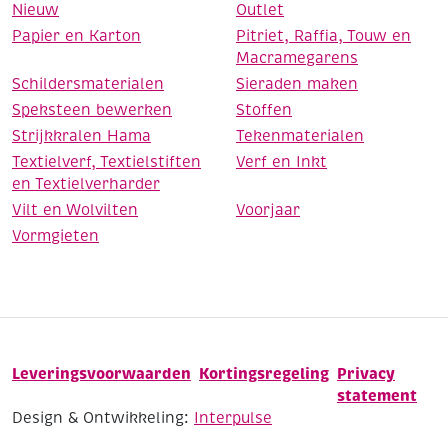
Nieuw
Outlet
Papier en Karton
Pitriet, Raffia, Touw en
Macramegarens
Schildersmaterialen
Sieraden maken
Speksteen bewerken
Stoffen
Strijkkralen Hama
Tekenmaterialen
Textielverf, Textielstiften
Verf en Inkt
en Textielverharder
Vilt en Wolvilten
Voorjaar
Vormgieten
Leveringsvoorwaarden
Kortingsregeling
Privacy
statement
Design & Ontwikkeling:
Interpulse