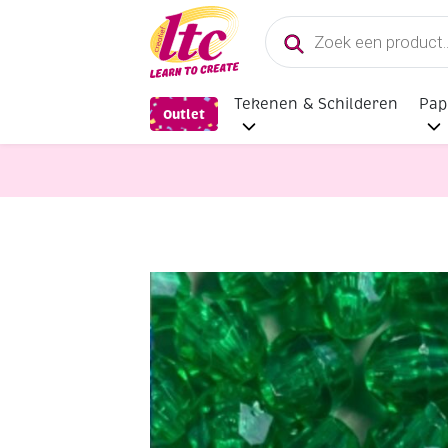
Producten
zoeken
Tekenen & Schilderen
Pap
Outlet
Sieraden maken
OUTLET Acryl fac