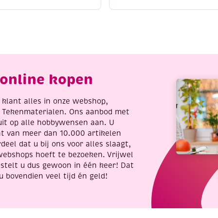
atijnkoord,
3
.5mm,
x
.48
3
eter,
meter,
ruin
Pretty
antal
pink
aantal
online kopen
re klant alles in onze webshop,
t Tekenmaterialen. Ons aanbod met
uit op alle hobbywensen aan. U
nt van meer dan 10.000 artikelen
deel dat u bij ons voor alles slaagt,
webshops hoeft te bezoeken. Vrijwel
stelt u dus gewoon in één keer! Dat
u bovendien veel tijd én geld!