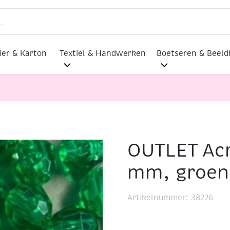
ier & Karton
Textiel & Handwerken
Boetseren & Beel
OUTLET Acr
etkralen 6 mm, groen, 100 stuks
mm, groen,
Artikelnummer:
38226