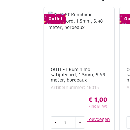
Outlet
Ou
OUTLET Kumihimo
O
satijnkoord, 1.5mm, 5.48
s
meter, bordeaux
m
Artikelnummer: 16015
A
€
1,00
(Inc BTW)
OUTLET
O
Toevoegen
-
+
Kumihimo
K