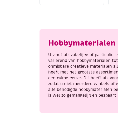
satijnkoord,
s
1.5mm,
1
5.48
5
meter,
m
bordeaux
b
aantal
a
Hobbymaterialen 
U vindt als zakelijke of particulie
variërend van hobbymaterialen to
onmisbare creatieve materialen sl
heeft met het grootste assortime
een ruime keuze. Dit heeft als voor
zodat u niet meerdere winkels of 
alle benodigde hobbymaterialen be
is wel zo gemakkelijk en bespaart 