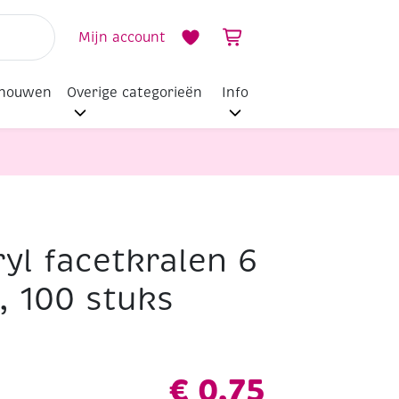
Mijn account
dhouwen
Overige categorieën
Info
yl facetkralen 6
 100 stuks
€
0,75