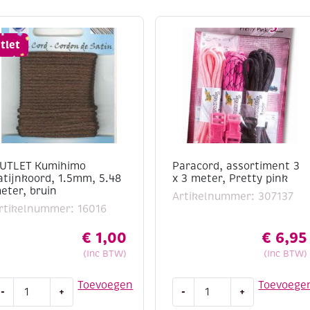
tlet
UTLET Kumihimo
Paracord, assortiment 3
atijnkoord, 1.5mm, 5.48
x 3 meter, Pretty pink
eter, bruin
Artikelnummer: 307137
rtikelnummer: 16016
€
1,00
€
6,95
(Inc BTW)
(Inc BTW)
UTLET
Paracord,
Toevoegen
Toevoege
-
+
-
+
umihimo
assortiment