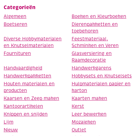
Categorieën
Algemeen
Boeken en Kleurboeken
Boetseren
Dierenpakketten en
toebehoren
Diverse Hobbymaterialen
Feestmateriaal,
en Knutselmaterialen
Schminken en Veren
Fournituren
Glasversiering en
Raamdecoratie
Handvaardigheid
Handwerkgarens
Handwerkpakketten
Hobbysets en Knutselsets
Houten materialen en
Hulpmaterialen papier en
producten
karton
Kaarsen en Zeep maken
Kaarten maken
Kantoorartikelen
Kerst
Knippen en snijden
Leer bewerken
Lijm
Mozaieken
Nieuw
Outlet