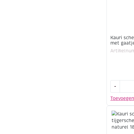
Kauri sche
met gaatj
Artikelnu
Kauri
-
schelpjes
/
Toevoege
tijgersche
met
gaatje,
naturel
15-