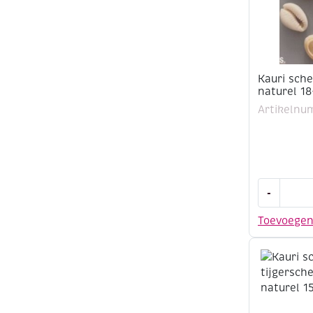
Kauri sche
naturel 1
Artikelnu
Kauri
-
schelpjes
/
Toevoege
tijgersche
naturel
18-
20mm
10st
aantal