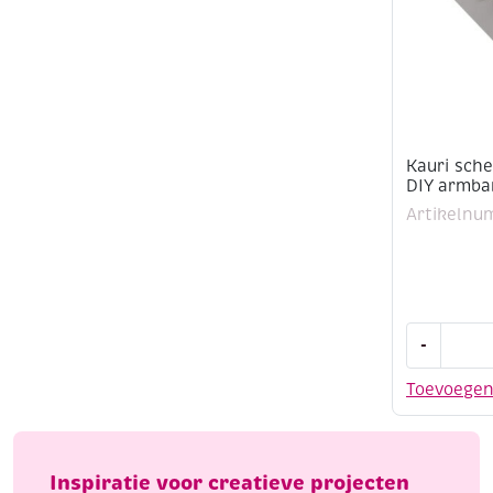
20mm
8st
aantal
Kauri sche
DIY armba
Artikelnu
Kauri
-
schelpjes
/
Toevoege
tijgersche
DIY
armband
set
Inspiratie voor creatieve projecten