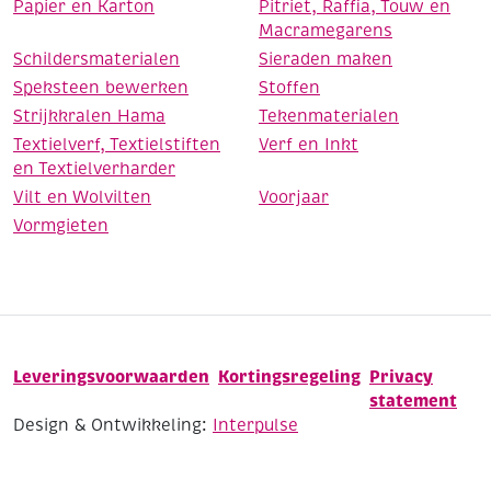
Papier en Karton
Pitriet, Raffia, Touw en
Macramegarens
Schildersmaterialen
Sieraden maken
Speksteen bewerken
Stoffen
Strijkkralen Hama
Tekenmaterialen
Textielverf, Textielstiften
Verf en Inkt
en Textielverharder
Vilt en Wolvilten
Voorjaar
Vormgieten
Leveringsvoorwaarden
Kortingsregeling
Privacy
statement
Design & Ontwikkeling:
Interpulse