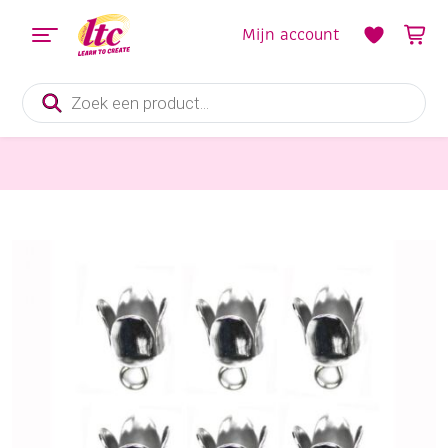
Mijn account
Producten
zoeken
Sieraden maken
Kumihimo eindkapjes, geschulp, platinum, 6 mm, 8 st