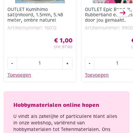
OUTLET Kumihimo
OUTLET Epic Band-it,
satijnkoord, 1.5mm, 5.48
Rubberband en acces
meter, ombre naturel
door jou gemaakt.
Artikelnummer: 16012
Artikelnummer: 990
€
1,00
(Inc BTW)
OUTLET
OUTLET
-
+
-
Kumihimo
Epic
satijnkoord,
Band-
Toevoegen
Toevoegen
1.5mm,
it,
5.48
Rubberband
meter,
en
ombre
accessoires
Hobbymaterialen online kopen
naturel
door
aantal
jou
U vindt als zakelijke of particuliere klant alles
gemaakt.
in onze webshop, variërend van
aantal
hobbymaterialen tot Tekenmaterialen. Ons