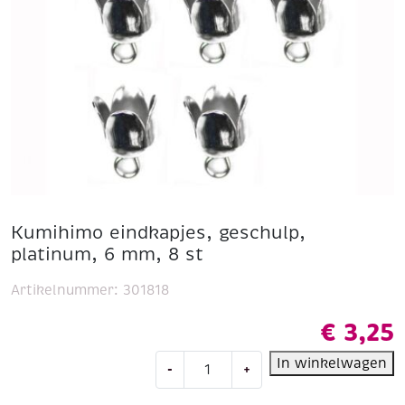
Kumihimo eindkapjes, geschulp,
platinum, 6 mm, 8 st
Artikelnummer:
301818
€
3,25
Kumihimo
In winkelwagen
-
+
eindkapjes,
geschulp,