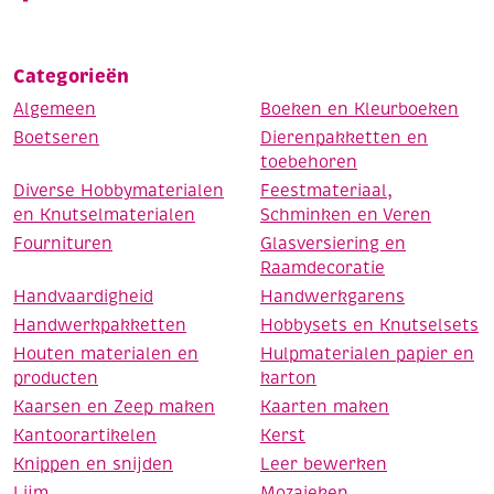
Categorieën
Algemeen
Boeken en Kleurboeken
Boetseren
Dierenpakketten en
toebehoren
Diverse Hobbymaterialen
Feestmateriaal,
en Knutselmaterialen
Schminken en Veren
Fournituren
Glasversiering en
Raamdecoratie
Handvaardigheid
Handwerkgarens
Handwerkpakketten
Hobbysets en Knutselsets
Houten materialen en
Hulpmaterialen papier en
producten
karton
Kaarsen en Zeep maken
Kaarten maken
Kantoorartikelen
Kerst
Knippen en snijden
Leer bewerken
Lijm
Mozaieken