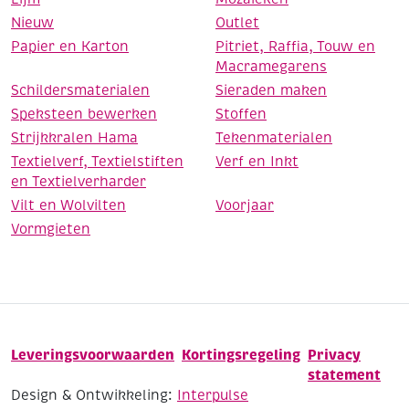
Nieuw
Outlet
Papier en Karton
Pitriet, Raffia, Touw en
Macramegarens
Schildersmaterialen
Sieraden maken
Speksteen bewerken
Stoffen
Strijkkralen Hama
Tekenmaterialen
Textielverf, Textielstiften
Verf en Inkt
en Textielverharder
Vilt en Wolvilten
Voorjaar
Vormgieten
Leveringsvoorwaarden
Kortingsregeling
Privacy
statement
Design & Ontwikkeling:
Interpulse