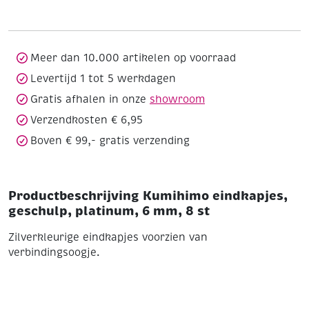
platinum,
6
mm,
8
Meer dan 10.000 artikelen op voorraad
st
Levertijd 1 tot 5 werkdagen
aantal
Gratis afhalen in onze
showroom
Verzendkosten € 6,95
Boven € 99,- gratis verzending
Productbeschrijving Kumihimo eindkapjes,
geschulp, platinum, 6 mm, 8 st
Zilverkleurige eindkapjes voorzien van
verbindingsoogje.