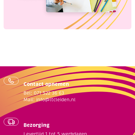
Contact opnemen
Bel: 071 522 36 63
Mail:
info@ltcleiden.nl
Bezorging
Levertijd 1 tot 5 werkdagen