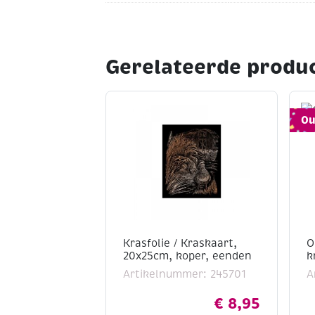
Gerelateerde produ
Ou
Krasfolie / Kraskaart,
O
20x25cm, koper, eenden
k
Artikelnummer: 245701
A
€
8,95