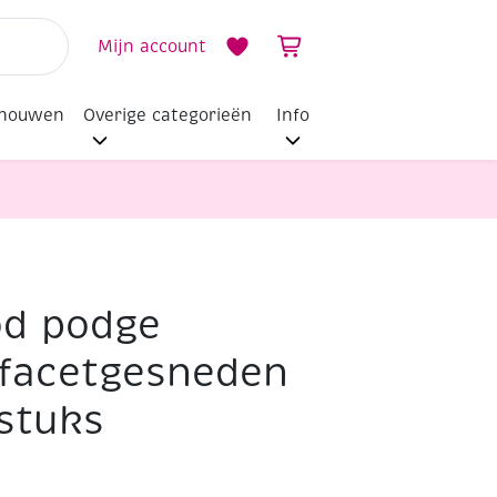
Mijn account
dhouwen
Overige categorieën
Info
d podge
 vormen, 6 stuks
facetgesneden
stuks