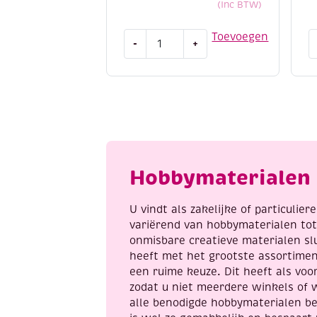
(Inc BTW)
Krasfolie
O
Toevoegen
-
+
/
K
Kraskaart,
/
20x25cm,
k
koper,
A
eenden
zi
aantal
K
a
Hobbymaterialen 
U vindt als zakelijke of particulie
variërend van hobbymaterialen to
onmisbare creatieve materialen sl
heeft met het grootste assortime
een ruime keuze. Dit heeft als voor
zodat u niet meerdere winkels of 
alle benodigde hobbymaterialen be