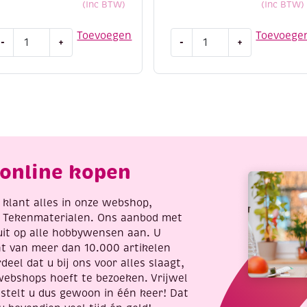
(Inc BTW)
(Inc BTW)
UTLET
Krasfolie
Toevoegen
Toevoege
-
+
-
+
rasfolie
/
kraskaart
raskaart,
20
5,
x25
lver,
cm,
lok
zilver,
antal
neushoorn
aantal
online kopen
re klant alles in onze webshop,
t Tekenmaterialen. Ons aanbod met
uit op alle hobbywensen aan. U
nt van meer dan 10.000 artikelen
deel dat u bij ons voor alles slaagt,
webshops hoeft te bezoeken. Vrijwel
stelt u dus gewoon in één keer! Dat