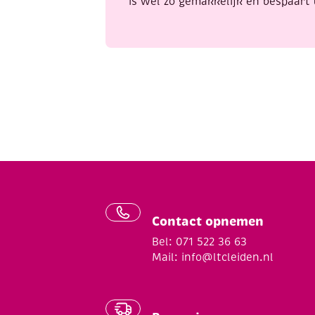
is wel zo gemakkelijk en bespaart 
Contact opnemen
Bel: 071 522 36 63
Mail:
info@ltcleiden.nl