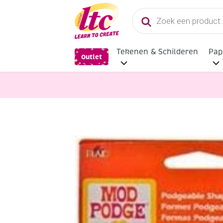
Producten
zoeken
Tekenen & Schilderen
Pap
Outlet
Diverse Hobbymaterialen en Knutse