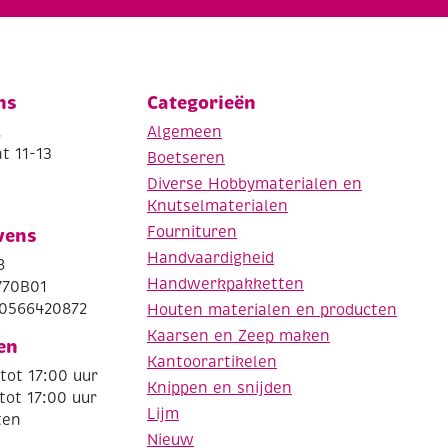
ns
Categorieën
.
Algemeen
t 11-13
Boetseren
Diverse Hobbymaterialen en
Knutselmaterialen
Fournituren
vens
Handvaardigheid
8
Handwerkpakketten
770B01
0566420872
Houten materialen en producten
Kaarsen en Zeep maken
en
Kantoorartikelen
tot 17:00 uur
Knippen en snijden
tot 17:00 uur
Lijm
ten
Nieuw