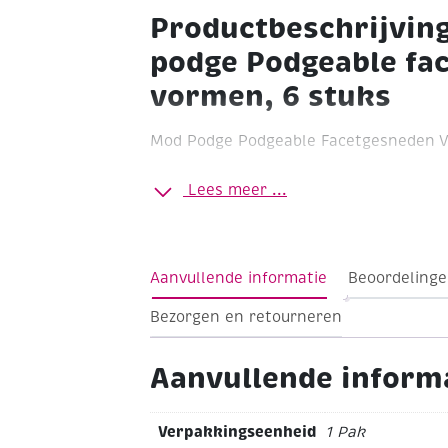
Productbeschrijvin
podge Podgeable fa
vormen, 6 stuks
Mod Podge Podgeable Facetgesneden Vo
Gemakkelijk te gebruiken
Meerdere mat
Lees meer ...
vormen (druppel, ovaal, rond, vierkant
eigen persoonlijke pushpins, magnete
Perfect voor scrapbooking en kaarten
versierd met hobbyverf
Elke vorm heeft
Aanvullende informatie
Beoordelinge
Bezorgen en retourneren
Aanvullende inform
Verpakkingseenheid
1 Pak