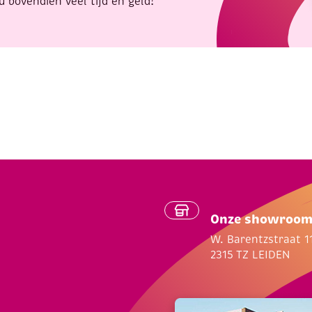
u bovendien veel tijd én geld!
Onze showroo
W. Barentzstraat 1
2315 TZ LEIDEN