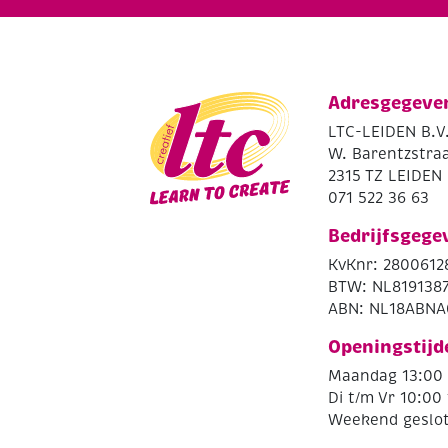
Adresgegeve
LTC-LEIDEN B.V
W. Barentzstraa
2315 TZ LEIDEN
071 522 36 63
Bedrijfsgege
KvKnr: 2800612
BTW: NL819138
ABN: NL18ABNA
Openingstijd
Maandag 13:00 
Di t/m Vr 10:00 
Weekend geslo