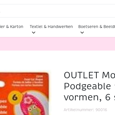
ier & Karton
Textiel & Handwerken
Boetseren & Beel
OUTLET Mo
lmaterialen
OUTLET Mod podge Podgeable facetgesneden
Podgeable 
vormen, 6 
Artikelnummer:
90016