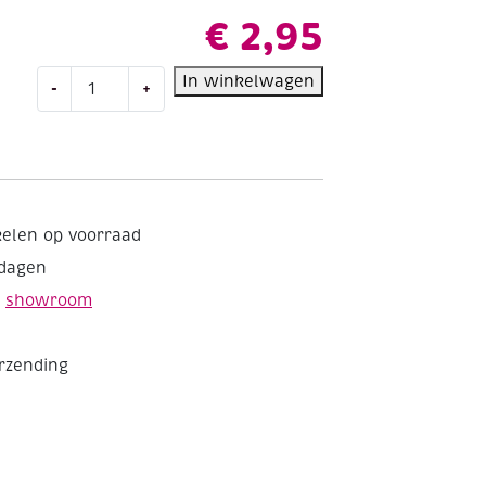
€
2,95
OUTLET
In winkelwagen
-
+
Mod
podge
Podgeable
facetgesneden
vormen,
6
kelen op voorraad
stuks
kdagen
aantal
e
showroom
erzending