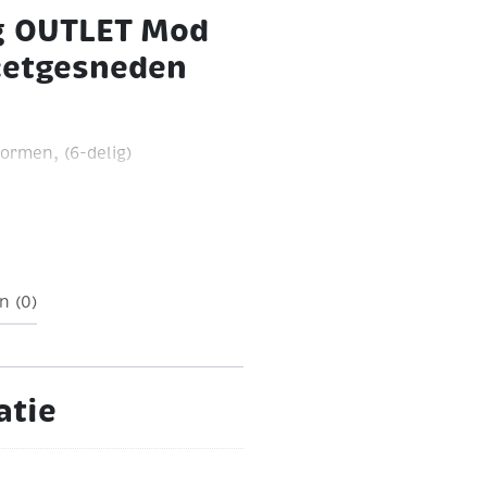
g OUTLET Mod
cetgesneden
rmen, (6-delig)
en (2 tot 4.5 cm) en
 en rechthoek)
Maak je
n en embellishments
 maken
Kan worden
 bovenin een gaatje
n (0)
atie