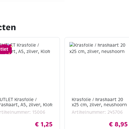
cten
tlet
UTLET Krasfolie /
Krasfolie / kraskaart 20
raskaart, A5, zilver, Klok
x25 cm, zilver, neushoorn
rtikelnummer: 15006
Artikelnummer: 245706
€
1,25
€
8,95