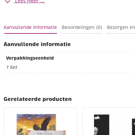
Lees meer ...
Formaat 20 x 25 cm
Zilver
Merk Royal & Langnickel ®
De set bevat de krasfolie, een oefenstukje en kraspen
Aanvullende informatie
Beoordelingen (0)
Bezorgen en
Aanvullende informatie
Verpakkingseenheid
1 Set
Gerelateerde producten