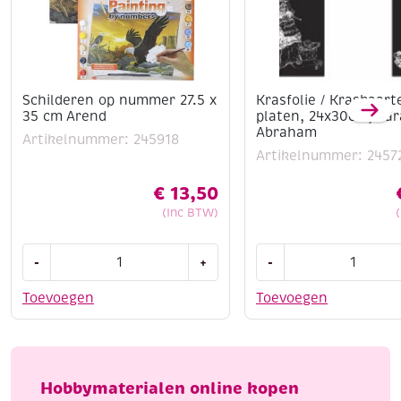
Schilderen op nummer 27.5 x
Krasfolie / Kraskaart
35 cm Arend
platen, 24x30cm, Sa
Abraham
Artikelnummer: 245918
Artikelnummer: 2457
€
13,50
(Inc BTW)
Schilderen
Krasfolie
-
+
-
op
/
nummer
Kraskaarten,
Toevoegen
Toevoegen
27.5
2
x
platen,
35
24x30cm,
cm
Sarah
Hobbymaterialen online kopen
Arend
en