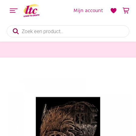
Mijn account
Producten
zoeken
Diverse Hobbymaterialen en Knutselmaterialen
Krasfolie / Kraskaart, 20x25cm, koper, eenden