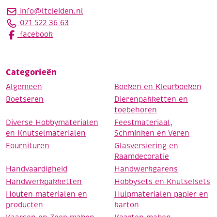
info@ltcleiden.nl
071 522 36 63
facebook
Categorieën
Algemeen
Boeken en Kleurboeken
Boetseren
Dierenpakketten en
toebehoren
Diverse Hobbymaterialen
Feestmateriaal,
en Knutselmaterialen
Schminken en Veren
Fournituren
Glasversiering en
Raamdecoratie
Handvaardigheid
Handwerkgarens
Handwerkpakketten
Hobbysets en Knutselsets
Houten materialen en
Hulpmaterialen papier en
producten
karton