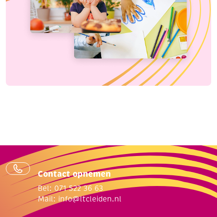
Contact opnemen
Bel: 071 522 36 63
Mail:
info@ltcleiden.nl