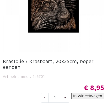
Krasfolie / Kraskaart, 20x25cm, koper,
eenden
Artikelnummer:
245701
€
8,95
Krasfolie
In winkelwagen
-
+
/
Kraskaart,