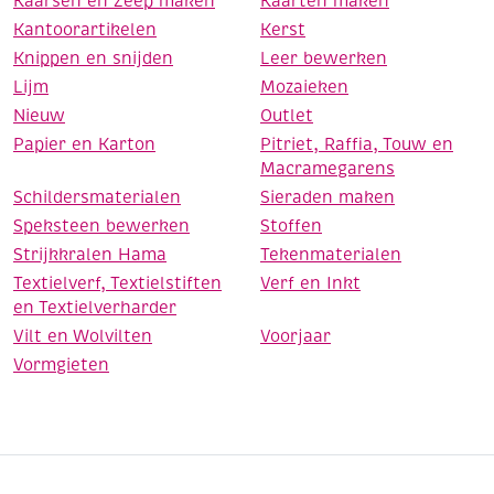
Kaarsen en Zeep maken
Kaarten maken
Kantoorartikelen
Kerst
Knippen en snijden
Leer bewerken
Lijm
Mozaieken
Nieuw
Outlet
Papier en Karton
Pitriet, Raffia, Touw en
Macramegarens
Schildersmaterialen
Sieraden maken
Speksteen bewerken
Stoffen
Strijkkralen Hama
Tekenmaterialen
Textielverf, Textielstiften
Verf en Inkt
en Textielverharder
Vilt en Wolvilten
Voorjaar
Vormgieten