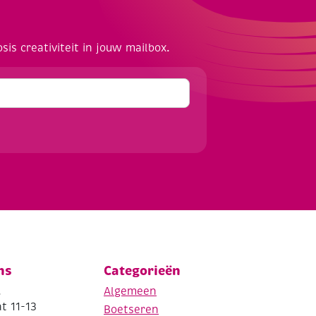
osis creativiteit in jouw mailbox.
ns
Categorieën
.
Algemeen
t 11-13
Boetseren