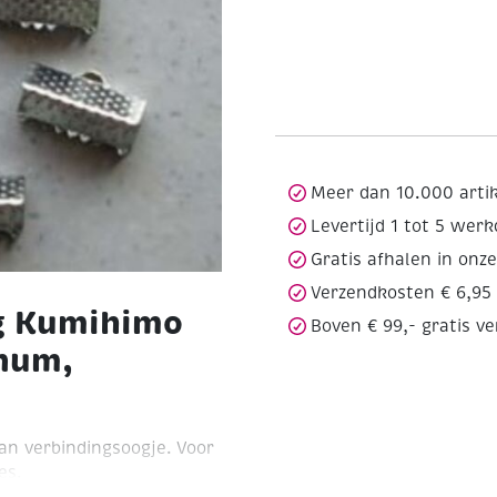
Meer dan 10.000 arti
Levertijd 1 tot 5 wer
Gratis afhalen in onz
Verzendkosten € 6,95
g Kumihimo
Boven € 99,- gratis v
num,
an verbindingsoogje.
Voor
es.