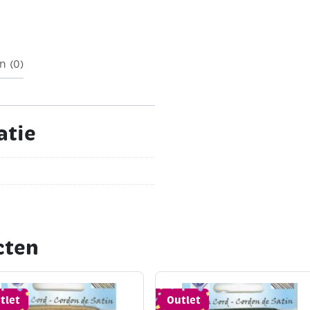
à 8 stuks
n (0)
atie
cten
tlet
Outlet