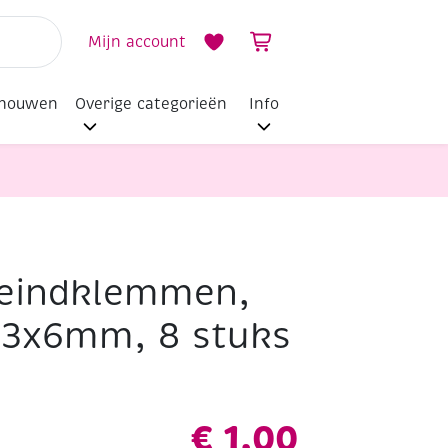
Mijn account
dhouwen
Overige categorieën
Info
eindklemmen,
13x6mm, 8 stuks
€
1,00