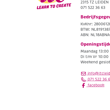
2315 TZ LEIDEN
071 522 36 63
Bedrijfsgege
KvKnr: 2800612
BTW: NL819138
ABN: NL18ABNA
Openingstijd
Maandag 13:00 
Di t/m Vr 10:00 
Weekend geslo
info@ltclei
071 522 36 
facebook