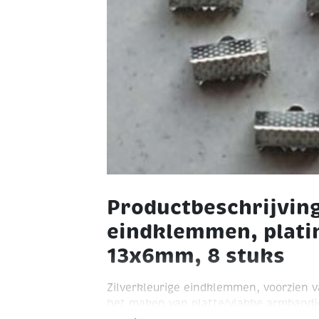
Productbeschrijvin
eindklemmen, plati
13x6mm, 8 stuks
Zilverkleurige eindklemmen, voorzien v
het maken van platte/vlakke armbandj