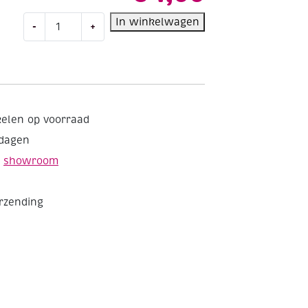
Kumihimo
In winkelwagen
-
+
eindklemmen,
platinum,
13x6mm,
8
stuks
aantal
kelen op voorraad
kdagen
e
showroom
erzending