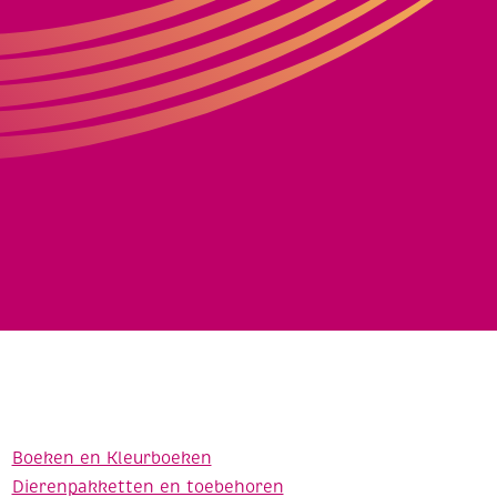
Boeken en Kleurboeken
Dierenpakketten en toebehoren