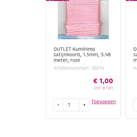
OUTLET Kumihimo
O
satijnkoord, 1.5mm, 5.48
s
meter, roze
m
Artikelnummer: 16014
A
€
1,00
(Inc BTW)
OUTLET
O
Toevoegen
-
+
Kumihimo
K
satijnkoord,
s
1.5mm,
1
5.48
5
meter,
m