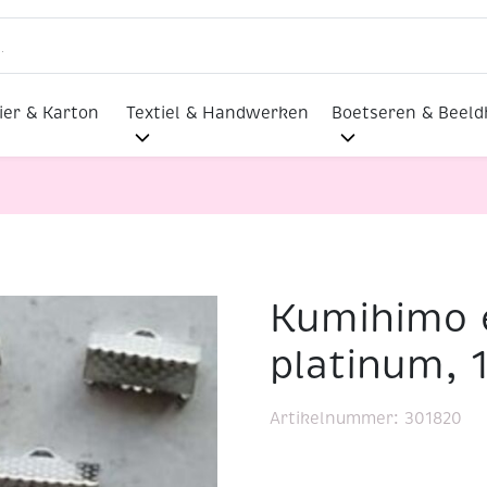
ier & Karton
Textiel & Handwerken
Boetseren & Beel
Kumihimo 
emmen, platinum, 13x6mm, 8 stuks
platinum, 
Artikelnummer:
301820