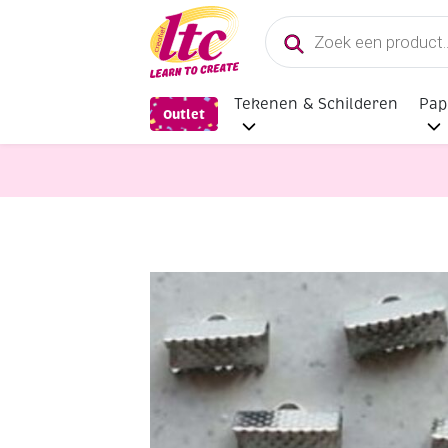
Producten
zoeken
Tekenen & Schilderen
Pap
Outlet
Sieraden maken
Kumihimo eindkl