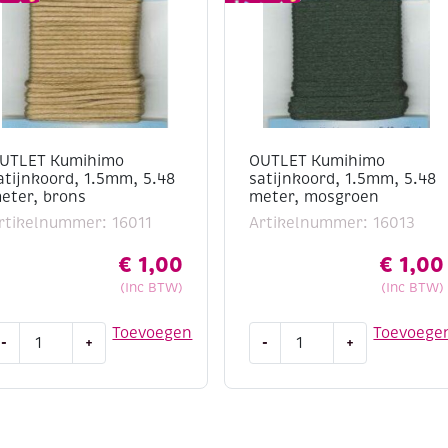
UTLET Kumihimo
OUTLET Kumihimo
atijnkoord, 1.5mm, 5.48
satijnkoord, 1.5mm, 5.48
eter, brons
meter, mosgroen
rtikelnummer: 16011
Artikelnummer: 16013
€
1,00
€
1,00
(Inc BTW)
(Inc BTW)
UTLET
OUTLET
Toevoegen
Toevoege
-
+
-
+
umihimo
Kumihimo
atijnkoord,
satijnkoord,
.5mm,
1.5mm,
.48
5.48
eter,
meter,