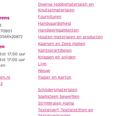
Diverse Hobbymaterialen en
Knutselmaterialen
Fournituren
vens
Handvaardigheid
8
Handwerkpakketten
770B01
0566420872
Houten materialen en producten
Kaarsen en Zeep maken
en
Kantoorartikelen
tot 17:00 uur
Knippen en snijden
tot 17:00 uur
Lijm
ten
Nieuw
Papier en Karton
den.nl
63
Schildersmaterialen
Speksteen bewerken
Strijkkralen Hama
Textielverf, Textielstiften en
Textielverharder