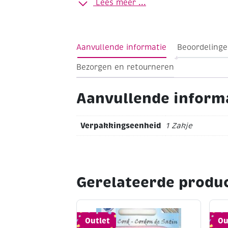
Lees meer ...
Formaat 13 x 6 mm
Zilverkleurig
Zakje 
Aanvullende informatie
Beoordelinge
Bezorgen en retourneren
Aanvullende inform
Verpakkingseenheid
1 Zakje
Gerelateerde produ
Outlet
Ou