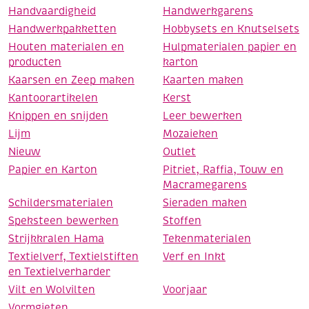
Handvaardigheid
Handwerkgarens
Handwerkpakketten
Hobbysets en Knutselsets
Houten materialen en
Hulpmaterialen papier en
producten
karton
Kaarsen en Zeep maken
Kaarten maken
Kantoorartikelen
Kerst
Knippen en snijden
Leer bewerken
Lijm
Mozaieken
Nieuw
Outlet
Papier en Karton
Pitriet, Raffia, Touw en
Macramegarens
Schildersmaterialen
Sieraden maken
Speksteen bewerken
Stoffen
Strijkkralen Hama
Tekenmaterialen
Textielverf, Textielstiften
Verf en Inkt
en Textielverharder
Vilt en Wolvilten
Voorjaar
Vormgieten