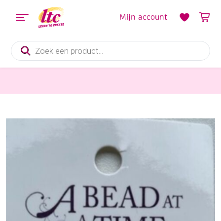
Mijn account
Producten
zoeken
Sieraden maken
OUTLET Metalen kraal zilver met bedeltje, schelp