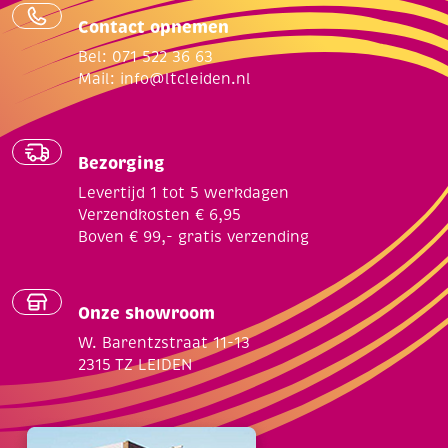
Contact opnemen
Bel: 071 522 36 63
Mail:
info@ltcleiden.nl
Bezorging
Levertijd 1 tot 5 werkdagen
Verzendkosten € 6,95
Boven € 99,- gratis verzending
Onze showroom
W. Barentzstraat 11-13
2315 TZ LEIDEN