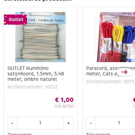
Outlet
OUTLET Kumihimo
Paracord, assortimen
satijnkoord, 1.5mm, 5.48
meter, Cats eye
meter, ombre naturel
Artikelnummer: 3071
Artikelnummer: 16012
€
1,00
(Inc BTW)
OUTLET
Paracord,
-
+
-
Kumihimo
assortiment
satijnkoord,
3