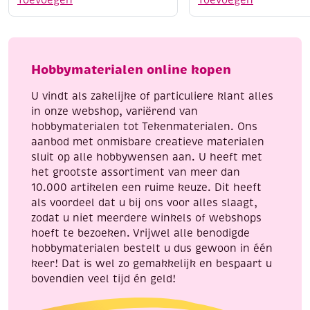
Toevoegen
Toevoegen
1.5mm,
x
5.48
3
meter,
meter,
ombre
Cats
Hobbymaterialen online kopen
naturel
eye
aantal
aantal
U vindt als zakelijke of particuliere klant alles
in onze webshop, variërend van
hobbymaterialen tot Tekenmaterialen. Ons
aanbod met onmisbare creatieve materialen
sluit op alle hobbywensen aan. U heeft met
het grootste assortiment van meer dan
10.000 artikelen een ruime keuze. Dit heeft
als voordeel dat u bij ons voor alles slaagt,
zodat u niet meerdere winkels of webshops
hoeft te bezoeken. Vrijwel alle benodigde
hobbymaterialen bestelt u dus gewoon in één
keer! Dat is wel zo gemakkelijk en bespaart u
bovendien veel tijd én geld!