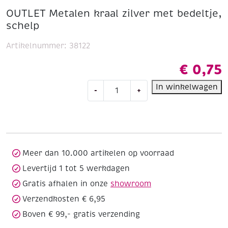
OUTLET Metalen kraal zilver met bedeltje,
schelp
Artikelnummer:
38122
€
0,75
OUTLET
In winkelwagen
-
+
Metalen
kraal
zilver
met
bedeltje,
schelp
Meer dan 10.000 artikelen op voorraad
aantal
Levertijd 1 tot 5 werkdagen
Gratis afhalen in onze
showroom
Verzendkosten € 6,95
Boven € 99,- gratis verzending