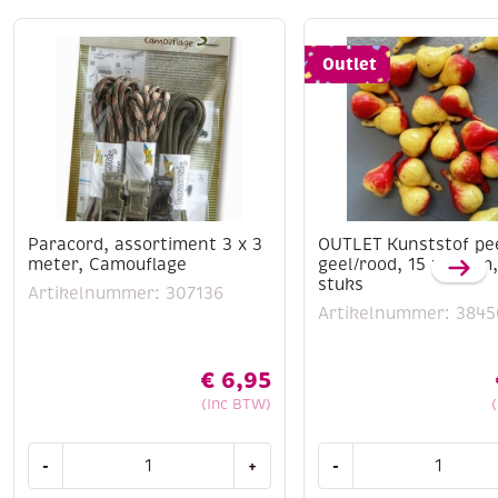
Outlet
Paracord, assortiment 3 x 3
OUTLET Kunststof pe
meter, Camouflage
geel/rood, 15 x 8 mm,
stuks
Artikelnummer: 307136
Artikelnummer: 3845
€
6,95
(Inc BTW)
Paracord,
OUTLET
-
+
-
assortiment
Kunststof