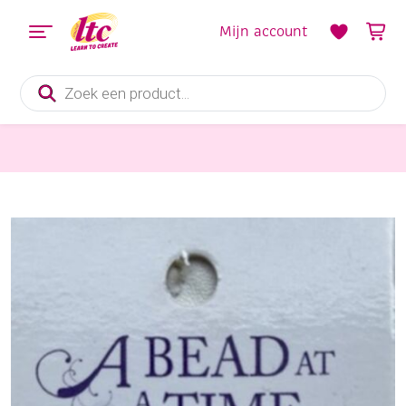
Mijn account
Producten
zoeken
Sieraden maken
OUTLET Metalen kraal zilver met bedeltje, schoen