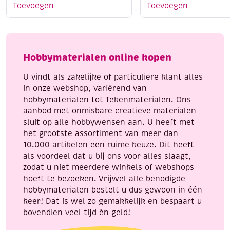
3
peertjes
Toevoegen
Toevoegen
x
geel/rood,
3
15
meter,
x
Camouflage
8
Hobbymaterialen online kopen
aantal
mm,
20
U vindt als zakelijke of particuliere klant alles
stuks
in onze webshop, variërend van
aantal
hobbymaterialen tot Tekenmaterialen. Ons
aanbod met onmisbare creatieve materialen
sluit op alle hobbywensen aan. U heeft met
het grootste assortiment van meer dan
10.000 artikelen een ruime keuze. Dit heeft
als voordeel dat u bij ons voor alles slaagt,
zodat u niet meerdere winkels of webshops
hoeft te bezoeken. Vrijwel alle benodigde
hobbymaterialen bestelt u dus gewoon in één
keer! Dat is wel zo gemakkelijk en bespaart u
bovendien veel tijd én geld!