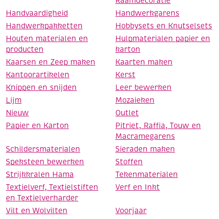
Raamdecoratie
Handvaardigheid
Handwerkgarens
Handwerkpakketten
Hobbysets en Knutselsets
Houten materialen en
Hulpmaterialen papier en
producten
karton
Kaarsen en Zeep maken
Kaarten maken
Kantoorartikelen
Kerst
Knippen en snijden
Leer bewerken
Lijm
Mozaieken
Nieuw
Outlet
Papier en Karton
Pitriet, Raffia, Touw en
Macramegarens
Schildersmaterialen
Sieraden maken
Speksteen bewerken
Stoffen
Strijkkralen Hama
Tekenmaterialen
Textielverf, Textielstiften
Verf en Inkt
en Textielverharder
Vilt en Wolvilten
Voorjaar