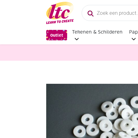
Producten
zoeken
Tekenen & Schilderen
Pap
Outlet
Sieraden maken
Katsuki, rubbere