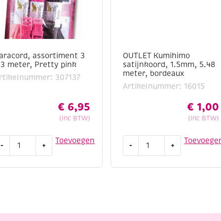
aracord, assortiment 3
OUTLET Kumihimo
 3 meter, Pretty pink
satijnkoord, 1.5mm, 5.48
meter, bordeaux
rtikelnummer: 307137
Artikelnummer: 16015
€
6,95
€
1,00
(Inc BTW)
(Inc BTW)
aracord,
OUTLET
Toevoegen
Toevoege
-
+
-
+
ssortiment
Kumihimo
satijnkoord,
1.5mm,
5.48
eter,
meter,
retty
bordeaux
ink
aantal