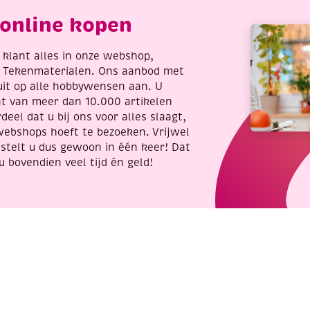
antal
online kopen
re klant alles in onze webshop,
t Tekenmaterialen. Ons aanbod met
uit op alle hobbywensen aan. U
nt van meer dan 10.000 artikelen
deel dat u bij ons voor alles slaagt,
webshops hoeft te bezoeken. Vrijwel
stelt u dus gewoon in één keer! Dat
u bovendien veel tijd én geld!