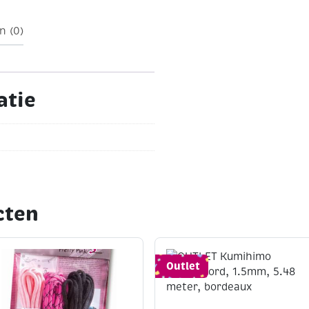
h"
n (0)
atie
cten
Outlet