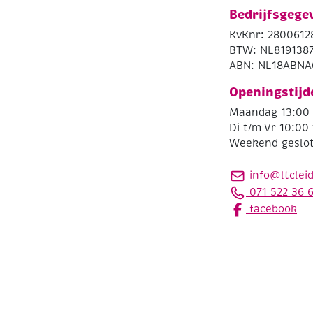
Bedrijfsgege
KvKnr: 2800612
BTW: NL819138
ABN: NL18ABNA
Openingstijd
Maandag 13:00 
Di t/m Vr 10:00 
Weekend geslo
info@ltclei
071 522 36 
facebook