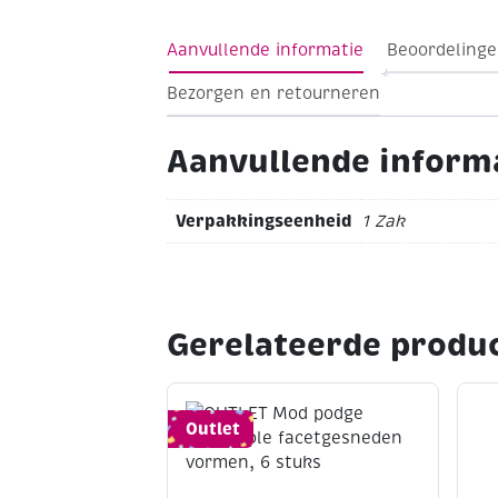
Zakje à 100 stuks
Ø 6 mm
"white beac
Aanvullende informatie
Beoordelinge
Bezorgen en retourneren
Aanvullende inform
Verpakkingseenheid
1 Zak
Gerelateerde produ
Outlet