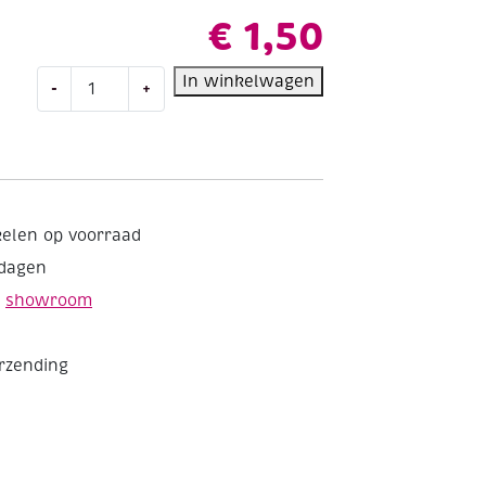
€
1,50
Katsuki,
In winkelwagen
-
+
rubberen
kralen/schijfjes,
6
mm,
100
stuks,
kelen op voorraad
wit
kdagen
aantal
e
showroom
erzending