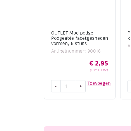
OUTLET Mod podge
P
Podgeable facetgesneden
x
vormen, 6 stuks
A
Artikelnummer: 90016
€
2,95
(Inc BTW)
OUTLET
P
Toevoegen
-
+
Mod
a
podge
3
Podgeable
x
facetgesneden
3
vormen,
m
6
P
stuks
p