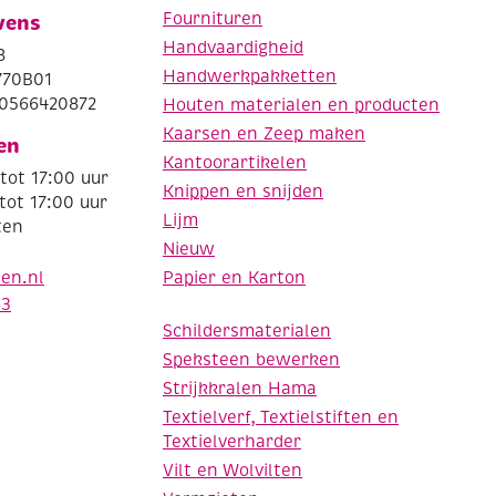
Fournituren
vens
Handvaardigheid
8
Handwerkpakketten
770B01
0566420872
Houten materialen en producten
Kaarsen en Zeep maken
en
Kantoorartikelen
tot 17:00 uur
Knippen en snijden
tot 17:00 uur
Lijm
ten
Nieuw
Papier en Karton
den.nl
63
Schildersmaterialen
Speksteen bewerken
Strijkkralen Hama
Textielverf, Textielstiften en
Textielverharder
Vilt en Wolvilten