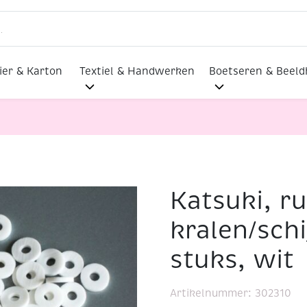
ier & Karton
Textiel & Handwerken
Boetseren & Beel
Katsuki, r
n kralen/schijfjes, 6 mm, 100 stuks, wit
kralen/schi
stuks, wit
Artikelnummer:
302310