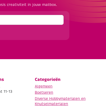
osis creativiteit in jouw mailbox.
ns
Categorieën
.
Algemeen
t 11-13
Boetseren
Diverse Hobbymaterialen en
Knutselmaterialen