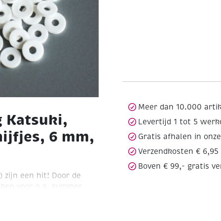
Meer dan 10.000 arti
 Katsuki,
Levertijd 1 tot 5 wer
ijfjes, 6 mm,
Gratis afhalen in onz
Verzendkosten € 6,95
Boven € 99,- gratis v
 zijn een hit! Door de
ruiken voor o.a. summer
kraaltjes of bijvoorbeeld