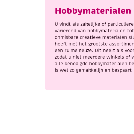
aantal
a
Hobbymaterialen 
U vindt als zakelijke of particulie
variërend van hobbymaterialen to
onmisbare creatieve materialen sl
heeft met het grootste assortime
een ruime keuze. Dit heeft als voor
zodat u niet meerdere winkels of 
alle benodigde hobbymaterialen be
is wel zo gemakkelijk en bespaart 