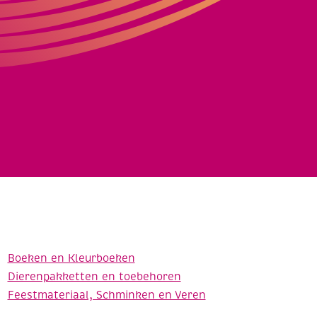
Boeken en Kleurboeken
Dierenpakketten en toebehoren
Feestmateriaal, Schminken en Veren