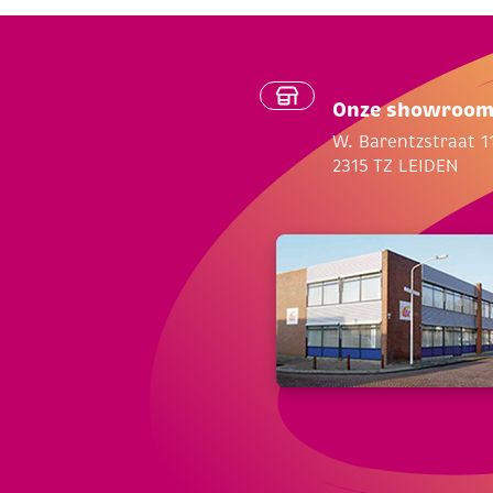
Onze showroo
W. Barentzstraat 1
2315 TZ LEIDEN