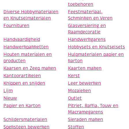
toebehoren
Diverse Hobbymaterialen
Feestmateriaal,
en Knutselmaterialen
Schminken en Veren
Fournituren
Glasversiering en
Raamdecoratie
Handvaardigheid
Handwerkgarens
Handwerkpakketten
Hobbysets en Knutselsets
Houten materialen en
Hulpmaterialen papier en
producten
karton
Kaarsen en Zeep maken
Kaarten maken
Kantoorartikelen
Kerst
Knippen en snijden
Leer bewerken
Lijm
Mozaieken
Nieuw
Outlet
Papier en Karton
Pitriet, Raffia, Touw en
Macramegarens
Schildersmaterialen
Sieraden maken
Speksteen bewerken
Stoffen