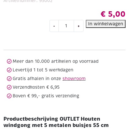
Artikelnummer:
95002
€
5,00
OUTLET
In winkelwagen
-
+
Houten
windgong
met
5
metalen
buisjes
Meer dan 10.000 artikelen op voorraad
55
Levertijd 1 tot 5 werkdagen
cm
Gratis afhalen in onze
showroom
aantal
Verzendkosten € 6,95
Boven € 99,- gratis verzending
Productbeschrijving OUTLET Houten
windgong met 5 metalen buisjes 55 cm