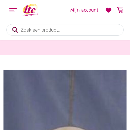
Mijn account
Producten
zoeken
Houten materialen en producten
OUTLET Houten windgong met 5 metalen buisjes 55 cm