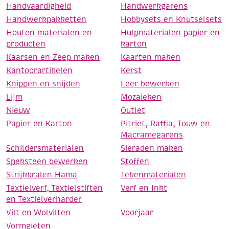
Handvaardigheid
Handwerkgarens
Handwerkpakketten
Hobbysets en Knutselsets
Houten materialen en
Hulpmaterialen papier en
producten
karton
Kaarsen en Zeep maken
Kaarten maken
Kantoorartikelen
Kerst
Knippen en snijden
Leer bewerken
Lijm
Mozaieken
Nieuw
Outlet
Papier en Karton
Pitriet, Raffia, Touw en
Macramegarens
Schildersmaterialen
Sieraden maken
Speksteen bewerken
Stoffen
Strijkkralen Hama
Tekenmaterialen
Textielverf, Textielstiften
Verf en Inkt
en Textielverharder
Vilt en Wolvilten
Voorjaar
Vormgieten