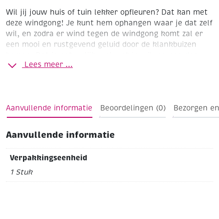
Wil jij jouw huis of tuin lekker opfleuren? Dat kan met
deze windgong! Je kunt hem ophangen waar je dat zelf
wil, en zodra er wind tegen de windgong komt zal er
een mooi en rustgevend geluid door de klankbuizen
komen. Dat is natuurlijk wel wat je wil, na een dag
Lees meer ...
hard werken!
De houten schijf van de windgong heeft
een doorsnee van 12 cm en welke zelf te beschilderen
en te versieren is. Ook kan je met een
houtbrander/brandpen je eigen ontwerp maken.
Aanvullende informatie
Beoordelingen (0)
Bezorgen en
lengte: 55 cm
buis lengte: 12,5 cm
breedte: 12 cm
Aanvullende informatie
Verpakkingseenheid
1 Stuk