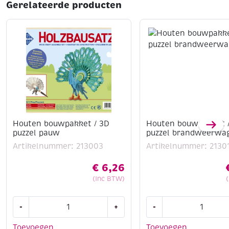
Gerelateerde producten
Houten bouwpakket / 3D
Houten bouwpakket 
puzzel pauw
puzzel brandweerwa
Artikelnummer: 213003
Artikelnummer: 2130
€
6,26
(Inc BTW)
Houten
Houten
-
+
-
bouwpakket
bouwpakket
/
/
Toevoegen
Toevoegen