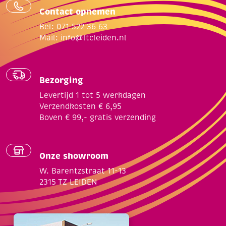
Contact opnemen
Bel: 071 522 36 63
Mail:
info@ltcleiden.nl
Bezorging
Levertijd 1 tot 5 werkdagen
Verzendkosten € 6,95
Boven € 99,- gratis verzending
Onze showroom
W. Barentzstraat 11-13
2315 TZ LEIDEN