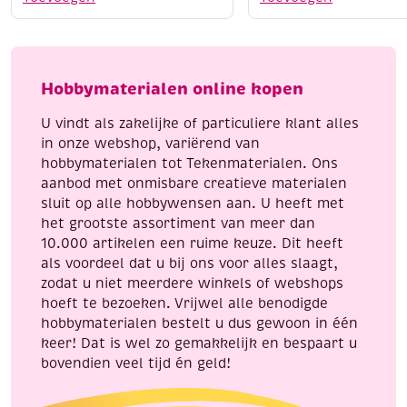
3D
3D
puzzel
puzzel
pauw
brandweerwagen
aantal
aantal
Hobbymaterialen online kopen
U vindt als zakelijke of particuliere klant alles
in onze webshop, variërend van
hobbymaterialen tot Tekenmaterialen. Ons
aanbod met onmisbare creatieve materialen
sluit op alle hobbywensen aan. U heeft met
het grootste assortiment van meer dan
10.000 artikelen een ruime keuze. Dit heeft
als voordeel dat u bij ons voor alles slaagt,
zodat u niet meerdere winkels of webshops
hoeft te bezoeken. Vrijwel alle benodigde
hobbymaterialen bestelt u dus gewoon in één
keer! Dat is wel zo gemakkelijk en bespaart u
bovendien veel tijd én geld!