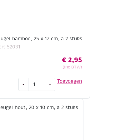
ugel bamboe, 25 x 17 cm, a 2 stuks
r: 52031
€
2,95
(Inc BTW)
OUTLET
Toevoegen
-
+
Tasbeugel
bamboe,
25
x
17
cm,
a
2