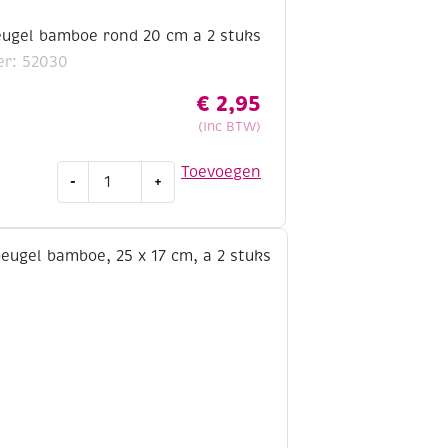
ugel bamboe rond 20 cm a 2 stuks
r: 52030
€
2,95
(Inc BTW)
OUTLET
Toevoegen
-
+
Tasbeugel
bamboe
rond
20
cm
a
2
stuks
aantal