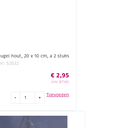
stuks
aantal
gel hout, 20 x 10 cm, a 2 stuks
r: 52032
€
2,95
(Inc BTW)
OUTLET
Toevoegen
-
+
Tasbeugel
hout,
20
x
10