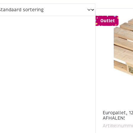
Outlet
Europallet, 1
AFHALEN!
Artikelnumme