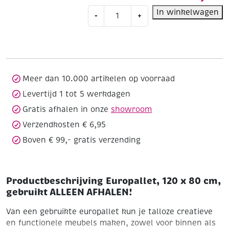
Europallet,
In winkelwagen
-
+
120
x
80
cm,
gebruikt
ALLEEN
Meer dan 10.000 artikelen op voorraad
AFHALEN!
Levertijd 1 tot 5 werkdagen
aantal
Gratis afhalen in onze
showroom
Verzendkosten € 6,95
Boven € 99,- gratis verzending
Productbeschrijving Europallet, 120 x 80 cm,
gebruikt ALLEEN AFHALEN!
Van een gebruikte europallet kun je talloze creatieve
en functionele meubels
maken, zowel voor binnen als