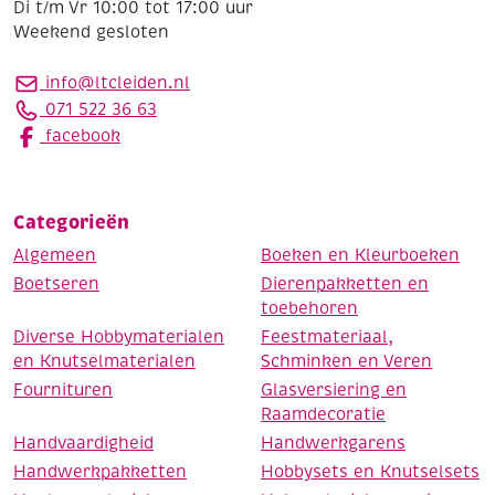
Di t/m Vr 10:00 tot 17:00 uur
Weekend gesloten
info@ltcleiden.nl
071 522 36 63
facebook
Categorieën
Algemeen
Boeken en Kleurboeken
Boetseren
Dierenpakketten en
toebehoren
Diverse Hobbymaterialen
Feestmateriaal,
en Knutselmaterialen
Schminken en Veren
Fournituren
Glasversiering en
Raamdecoratie
Handvaardigheid
Handwerkgarens
Handwerkpakketten
Hobbysets en Knutselsets