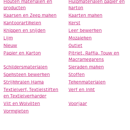
Houten materialen en
Hulpmaterialen papier en
producten
karton
Kaarsen en Zeep maken
Kaarten maken
Kantoorartikelen
Kerst
Knippen en snijden
Leer bewerken
Lijm
Mozaieken
Nieuw
Outlet
Papier en Karton
Pitriet, Raffia, Touw en
Macramegarens
Schildersmaterialen
Sieraden maken
Speksteen bewerken
Stoffen
Strijkkralen Hama
Tekenmaterialen
Textielverf, Textielstiften
Verf en Inkt
en Textielverharder
Vilt en Wolvilten
Voorjaar
Vormgieten