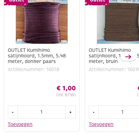
OUTLET Kumihimo
OUTLET Kumihimo
satijnkoord, 1.5mm, 5.48
satijnkoord, 1.5mm, 
meter, donker paars
meter, bruin
Artikelnummer: 16018
Artikelnummer: 1601
€
1,00
(Inc BTW)
OUTLET
OUTLET
-
+
-
Kumihimo
Kumihimo
satijnkoord,
satijnkoord,
Toevoegen
Toevoegen
1.5mm,
1.5mm,
5.48
5.48