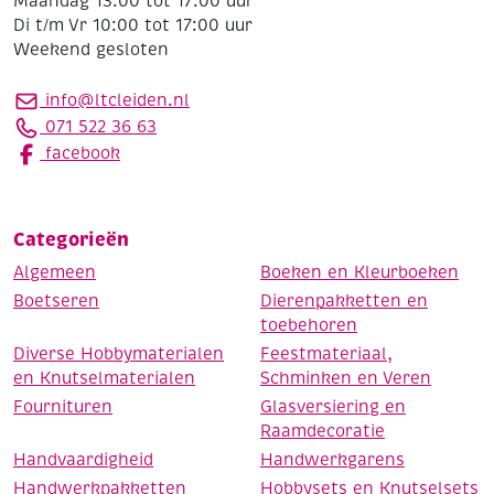
Maandag 13:00 tot 17:00 uur
Di t/m Vr 10:00 tot 17:00 uur
Weekend gesloten
info@ltcleiden.nl
071 522 36 63
facebook
Categorieën
Algemeen
Boeken en Kleurboeken
Boetseren
Dierenpakketten en
toebehoren
Diverse Hobbymaterialen
Feestmateriaal,
en Knutselmaterialen
Schminken en Veren
Fournituren
Glasversiering en
Raamdecoratie
Handvaardigheid
Handwerkgarens
Handwerkpakketten
Hobbysets en Knutselsets