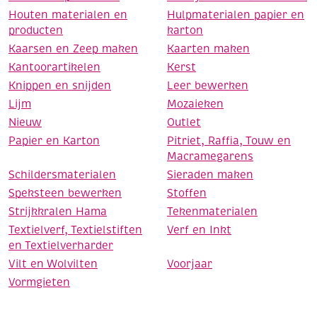
Houten materialen en
Hulpmaterialen papier en
producten
karton
Kaarsen en Zeep maken
Kaarten maken
Kantoorartikelen
Kerst
Knippen en snijden
Leer bewerken
Lijm
Mozaieken
Nieuw
Outlet
Papier en Karton
Pitriet, Raffia, Touw en
Macramegarens
Schildersmaterialen
Sieraden maken
Speksteen bewerken
Stoffen
Strijkkralen Hama
Tekenmaterialen
Textielverf, Textielstiften
Verf en Inkt
en Textielverharder
Vilt en Wolvilten
Voorjaar
Vormgieten