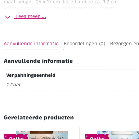
maat beugel: 25 x 17 cm
dikte bamboe ca. 1,2 cm
Voorzien van vernislaag (zijdeglans)
Per 2 stuks
Lees meer ...
Aanvullende informatie
Beoordelingen (0)
Bezorgen en
Aanvullende informatie
Verpakkingseenheid
1 Paar
Gerelateerde producten
Outlet
Outlet