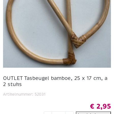
OUTLET Tasbeugel bamboe, 25 x 17 cm, a
2 stuks
Artikelnummer:
52031
€
2,95
OUTLET