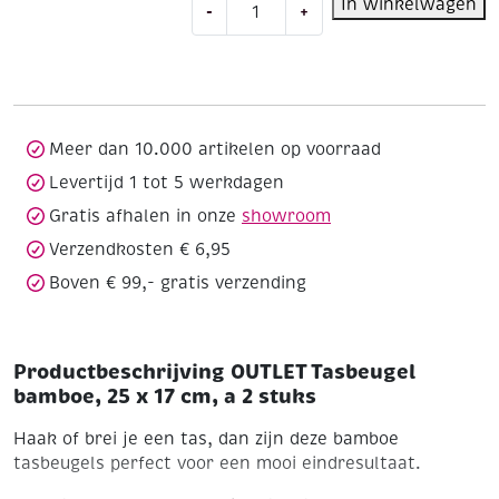
In winkelwagen
-
+
Tasbeugel
bamboe,
25
x
17
cm,
Meer dan 10.000 artikelen op voorraad
a
Levertijd 1 tot 5 werkdagen
2
Gratis afhalen in onze
showroom
stuks
aantal
Verzendkosten € 6,95
Boven € 99,- gratis verzending
Productbeschrijving OUTLET Tasbeugel
bamboe, 25 x 17 cm, a 2 stuks
Haak of brei je een tas, dan zijn deze bamboe
tasbeugels perfect voor een mooi eindresultaat.