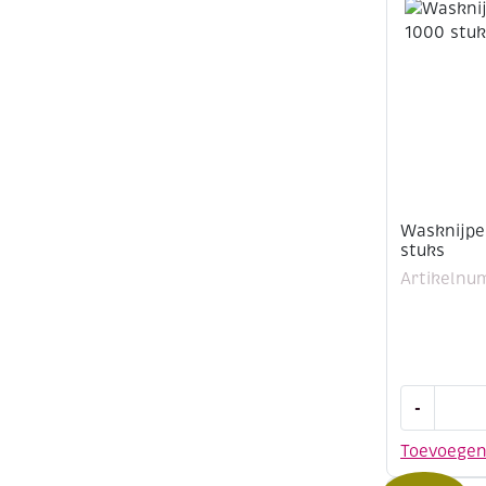
aantal
Wasknijpe
stuks
Artikelnu
Wasknijpe
-
72
mm,
Toevoege
1000