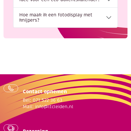
Hoe maak ik een fotodisplay met
knijpers?
Contact opnemen
Bel: 071 522 36 63
Mail:
info@ltcleiden.nl