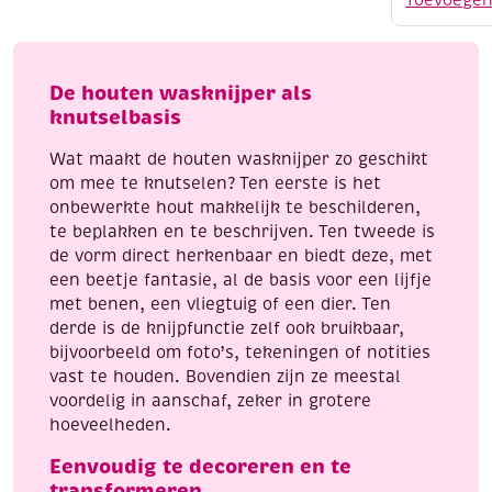
Toevoege
mm,
48
stuks,
zilver
De houten wasknijper als
aantal
knutselbasis
Wat maakt de houten wasknijper zo geschikt
om mee te knutselen? Ten eerste is het
onbewerkte hout makkelijk te beschilderen,
te beplakken en te beschrijven. Ten tweede is
de vorm direct herkenbaar en biedt deze, met
een beetje fantasie, al de basis voor een lijfje
met benen, een vliegtuig of een dier. Ten
derde is de knijpfunctie zelf ook bruikbaar,
bijvoorbeeld om foto’s, tekeningen of notities
vast te houden. Bovendien zijn ze meestal
voordelig in aanschaf, zeker in grotere
hoeveelheden.
Eenvoudig te decoreren en te
transformeren