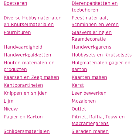
Boetseren
Dierenpakketten en
toebehoren
Diverse Hobbymaterialen
Feestmateriaal,
en Knutselmaterialen
Schminken en Veren
Fournituren
Glasversiering en
Raamdecoratie
Handvaardigheid
Handwerkgarens
Handwerkpakketten
Hobbysets en Knutselsets
Houten materialen en
Hulpmaterialen papier en
producten
karton
Kaarsen en Zeep maken
Kaarten maken
Kantoorartikelen
Kerst
Knippen en snijden
Leer bewerken
Lijm
Mozaieken
Nieuw
Outlet
Papier en Karton
Pitriet, Raffia, Touw en
Macramegarens
Schildersmaterialen
Sieraden maken