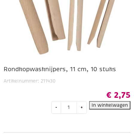
Rondkopwasknijpers, 11 cm, 10 stuks
Artikelnummer:
211430
€
2,75
Rondkopwasknijpers,
In winkelwagen
-
+
11
cm,
10
stuks