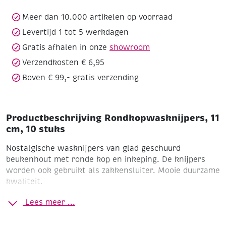
aantal
Meer dan 10.000 artikelen op voorraad
Levertijd 1 tot 5 werkdagen
Gratis afhalen in onze
showroom
Verzendkosten € 6,95
Boven € 99,- gratis verzending
Productbeschrijving Rondkopwasknijpers, 11
cm, 10 stuks
Nostalgische wasknijpers van glad geschuurd
beukenhout met ronde kop en inkeping. De knijpers
worden ook gebruikt als zakkensluiter. Mooie duurzame
kwaliteit.
Lengte 11 cm
Ø 15 mm
Inkeping 65 x 5 mm
Ronde kop Ø
Lees meer ...
15 mm
Zak à 10 stuks