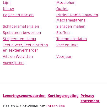
Lijm
Mozaieken
Nieuw
Outlet
Papier en Karton
Pitriet, Raffia, Touw en
Macramegarens
Schildersmaterialen
Sieraden maken
Speksteen bewerken
Stoffen
Strijkkralen Hama
Tekenmaterialen
Textielverf, Textielstiften
Verf en Inkt
en Textielverharder
Vilt en Wolvilten
Voorjaar
Vormgieten
Leveringsvoorwaarden
Kortingsregeling
Privacy
statement
Design & Ontwikkeling:
Interpulse