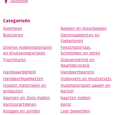
facebook
Categorieën
Algemeen
Boeken en Kleurboeken
Boetseren
Dierenpakketten en
toebehoren
Diverse Hobbymaterialen
Feestmateriaal,
en Knutselmaterialen
Schminken en Veren
Fournituren
Glasversiering en
Raamdecoratie
Handvaardigheid
Handwerkgarens
Handwerkpakketten
Hobbysets en Knutselsets
Houten materialen en
Hulpmaterialen papier en
producten
karton
Kaarsen en Zeep maken
Kaarten maken
Kantoorartikelen
Kerst
Knippen en snijden
Leer bewerken