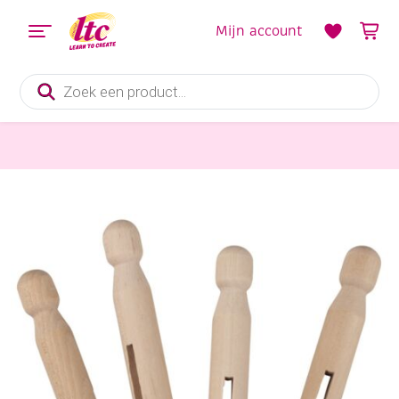
Mijn account
Producten
zoeken
Houten materialen en producten
Rondkopwasknijpers, 11 cm, 10 stuks