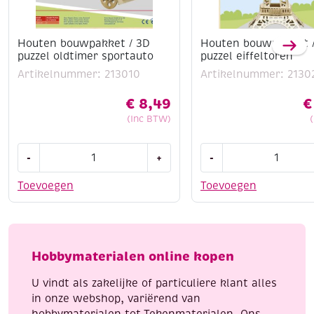
Houten bouwpakket / 3D
Houten bouwpakket 
puzzel oldtimer sportauto
puzzel eiffeltoren
Artikelnummer: 213010
Artikelnummer: 2130
€
8,49
€
(Inc BTW)
Houten
Houten
-
+
-
bouwpakket
bouwpakket
/
/
Toevoegen
Toevoegen
3D
3D
puzzel
puzzel
oldtimer
eiffeltoren
sportauto
aantal
Hobbymaterialen online kopen
aantal
U vindt als zakelijke of particuliere klant alles
in onze webshop, variërend van