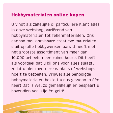
en
aantal
paddenstoel
Hobbymaterialen online kopen
aantal
U vindt als zakelijke of particuliere klant alles
in onze webshop, variërend van
hobbymaterialen tot Tekenmaterialen. Ons
aanbod met onmisbare creatieve materialen
sluit op alle hobbywensen aan. U heeft met
het grootste assortiment van meer dan
10.000 artikelen een ruime keuze. Dit heeft
als voordeel dat u bij ons voor alles slaagt,
zodat u niet meerdere winkels of webshops
hoeft te bezoeken. Vrijwel alle benodigde
hobbymaterialen bestelt u dus gewoon in één
keer! Dat is wel zo gemakkelijk en bespaart u
bovendien veel tijd én geld!