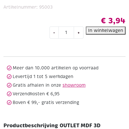
Artikelnummer:
95003
€
3,94
OUTLET
In winkelwagen
-
+
MDF
3D
verzamelkastje
kerst
/
winter
Meer dan 10.000 artikelen op voorraad
aantal
Levertijd 1 tot 5 werkdagen
Gratis afhalen in onze
showroom
Verzendkosten € 6,95
Boven € 99,- gratis verzending
Productbeschrijving OUTLET MDF 3D