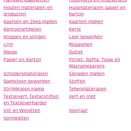
Houten materialen en
Hulpmaterialen papier en
producten
karton
Kaarsen en Zeep maken
Kaarten maken
Kantoorartikelen
Kerst
Knippen en snijden
Leer bewerken
Lijm
Mozaieken
Nieuw
Outlet
Papier en Karton
Pitriet, Raffia, Touw en
Macramegarens
Schildersmaterialen
Sieraden maken
Speksteen bewerken
Stoffen
Strijkkralen Hama
Tekenmaterialen
Textielverf, Textielstiften
Verf en Inkt
en Textielverharder
Vilt en Wolvilten
Voorjaar
Vormgieten