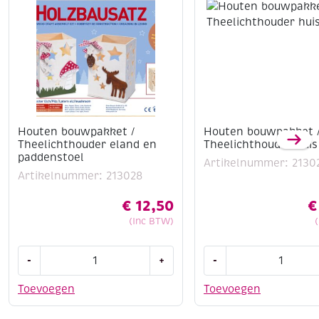
Houten bouwpakket /
Houten bouwpakket 
Theelichthouder eland en
Theelichthouder huis
paddenstoel
Artikelnummer: 2130
Artikelnummer: 213028
€
12,50
€
(Inc BTW)
Houten
Houten
-
+
-
bouwpakket
bouwpakket
/
/
Toevoegen
Toevoegen
Theelichthouder
Theelichthouder
eland
huis