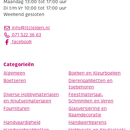
Maandag 13:00 tot 17:00 uur
Di t/m Vr 10:00 tot 17:00 uur
Weekend gesloten
info@ltcleiden.nl
071 522 36 63
facebook
Categorieën
Algemeen
Boeken en Kleurboeken
Boetseren
Dierenpakketten en
toebehoren
Diverse Hobbymaterialen
Feestmateriaal,
en Knutselmaterialen
Schminken en Veren
Fournituren
Glasversiering en
Raamdecoratie
Handvaardigheid
Handwerkgarens
Handwerkpakketten
Hobbysets en Knutselsets